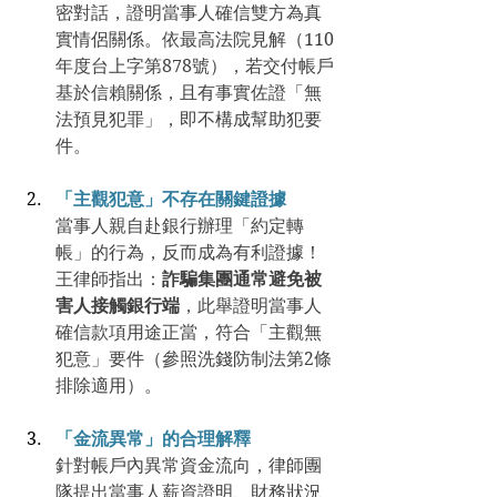
密對話，證明當事人確信雙方為真
實情侶關係。依最高法院見解（110
年度台上字第878號），若交付帳戶
基於信賴關係，且有事實佐證「無
法預見犯罪」，即不構成幫助犯要
件。
「主觀犯意」不存在關鍵證據
當事人親自赴銀行辦理「約定轉
帳」的行為，反而成為有利證據！
王律師指出：
詐騙集團通常避免被
害人接觸銀行端
，此舉證明當事人
確信款項用途正當，符合「主觀無
犯意」要件（參照洗錢防制法第2條
排除適用）。
「金流異常」的合理解釋
針對帳戶內異常資金流向，律師團
隊提出當事人薪資證明、財務狀況