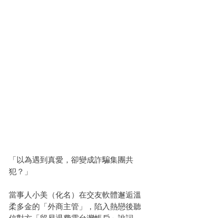
「以為遇到真愛，卻變成詐騙集團共
犯？」
當事人小美（化名）在交友軟體邂逅溫
柔多金的「外商主管」，陷入熱戀後聽