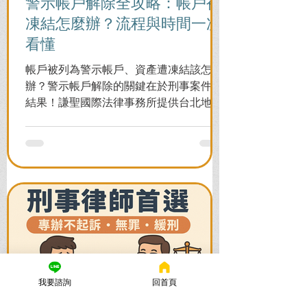
警示帳戶解除全攻略：帳戶被
凍結怎麼辦？流程與時間一次
看懂
帳戶被列為警示帳戶、資產遭凍結該怎麼
辦？警示帳戶解除的關鍵在於刑事案件的
結果！謙聖國際法律事務所提供台北地檢
署/法院實務解析，教你如何面對洗錢防制
法與詐欺指控，爭取不起訴或無罪，順利
解除警示與衍生管制帳戶，恢復正常生
活。
我要諮詢
回首頁