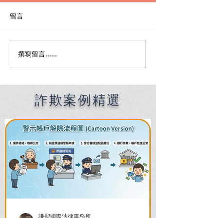
留言
撰寫留言......
Premier English
何時該找刑事律
Speaking Criminal
南：偵查到審判
Defense Lawyers for
關鍵時機全解析
Filipinos in Taiwan:
Chien Sheng
詐欺案例精選
International Law Firm
謙聖國際法律事務所