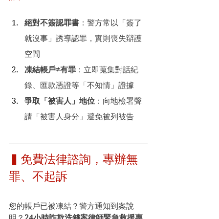
絕對不簽認罪書
：警方常以「簽了
就沒事」誘導認罪，實則喪失辯護
空間
凍結帳戶≠有罪
：立即蒐集對話紀
錄、匯款憑證等「不知情」證據
爭取「被害人」地位
：向地檢署聲
請「被害人身分」避免被列被告
▍免費法律諮詢，專辦無
罪、不起訴
您的帳戶已被凍結？警方通知到案說
明？
24小時詐欺洗錢案律師緊急救援專