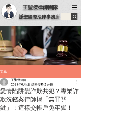
王聖傑律師團隊
謙聖國際法律事務所
文章
王聖傑律師
2025年6月4日
讀畢需時 2 分鐘
愛情陷阱變詐欺共犯？專業詐
欺洗錢案律師揭「無罪關
鍵」：這樣交帳戶免牢獄！