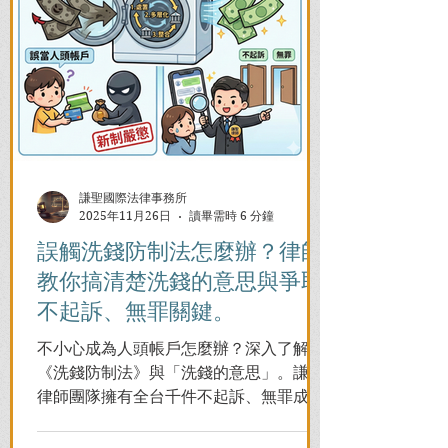
謙聖國際法律事務所
2025年11月26日
讀畢需時 6 分鐘
誤觸洗錢防制法怎麼辦？律師
教你搞清楚洗錢的意思與爭取
不起訴、無罪關鍵。
不小心成為人頭帳戶怎麼辦？深入了解
《洗錢防制法》與「洗錢的意思」。謙聖
律師團隊擁有全台千件不起訴、無罪成功
案例，教您面對警局約談與檢察官偵訊，
全力爭取不留案底的機會！