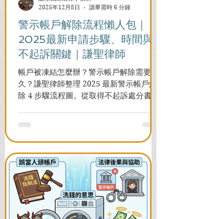
2025年12月8日
讀畢需時 6 分鐘
警示帳戶解除流程懶人包｜
2025最新申請步驟、時間與
不起訴關鍵｜謙聖律師
帳戶被凍結怎麼辦？警示帳戶解除需要多
久？謙聖律師整理 2025 最新警示帳戶解
除 4 步驟流程圖。從取得不起訴處分書到
前往警局申請，一次看懂如何解除凍結，
並解答衍生管制帳戶能否使用等常見問
題，助您快速恢復信用與生活。