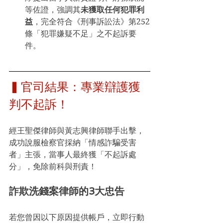
等佐證，強調其
未獲取任何犯罪利
益
，完全符合《刑事訴訟法》第252
條「犯罪嫌疑不足」之不起訴要
件。
▍官司結果：專業辯護獲
判不起訴！
經王聖傑律師與黃志興律師聯手出擊，
成功說服檢察官採納「情感詐騙受害
者」主張，當事人最終獲「不起訴處
分」，免除前科與刑責！
詐欺洗錢案律師的3大忠告
若您曾因以下原因提供帳戶，立即行動