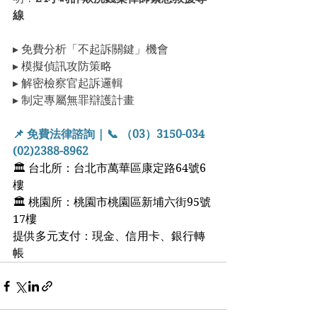
線
▸ 免費分析「不起訴關鍵」機會 
▸ 模擬偵訊攻防策略
▸ 解密檢察官起訴邏輯 
▸ 制定專屬無罪辯護計畫
📌 免費法律諮詢 | 📞 （03）3150-034  
(02)2388-8962
🏛 台北所：台北市萬華區康定路64號6
樓
🏛 桃園所：桃園市桃園區新埔六街95號
17樓
提供多元支付：現金、信用卡、銀行轉
帳