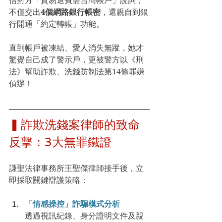
信對方「貿易退費需台灣帳戶」說詞，
不僅交出
4個網路銀行帳密
，還親自到銀
行開通「約定轉帳」功能。
直到帳戶被凍結、愛人消失無蹤，她才
驚覺自己成了警示戶，更被警方以《刑
法》幫助詐欺、洗錢防制法第14條罪嫌
偵辦！
▍詐欺洗錢案律師的致命
反擊：3大無罪鐵證
謙聖法律事務所王聖傑律師接手後，立
即採取關鍵辯護策略：
「情感操控」詐騙模式分析
透過視訊紀錄、身分證明文件及親