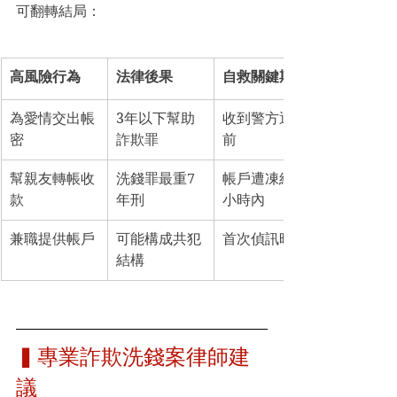
可翻轉結局：
高風險行為
法律後果
自救關鍵期
為愛情交出帳
3年以下幫助
收到警方通知
密
詐欺罪
前
幫親友轉帳收
洗錢罪最重7
帳戶遭凍結48
款
年刑
小時內
兼職提供帳戶
可能構成共犯
首次偵訊時
結構
▍專業詐欺洗錢案律師建
議