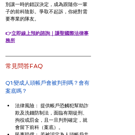
別讓一時的錯誤決定，成為跟隨你一輩
子的前科陰影。爭取不起訴，你絕對需
要專業的隊友。
👉
立即線上預約諮詢｜謙聖國際法律事
務所
常見問答FAQ
Q1:變成人頭帳戶會被判刑嗎？會有
案底嗎？
法律風險： 提供帳戶恐觸犯幫助詐
欺及洗錢防制法，面臨有期徒刑、
拘役或罰金，且一旦判刑確定，就
會留下前科（案底）。
民事賠償： 若被認定為人頭帳戶共