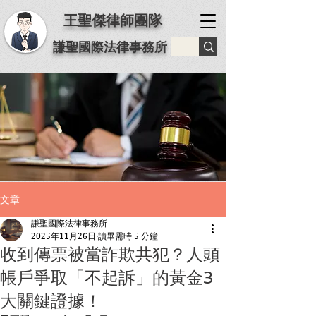
王聖傑律師團隊
謙聖國際法律事務所
文章
謙聖國際法律事務所
2025年11月26日
讀畢需時 5 分鐘
收到傳票被當詐欺共犯？人頭
帳戶爭取「不起訴」的黃金3
大關鍵證據！