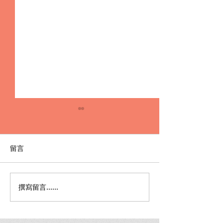
留言
撰寫留言......
【謙聖｜詐欺案件分享】️
【謙聖｜詐欺案件
被當人頭帳戶及提款車
被當人頭帳戶，
手，觸詐欺取財罪🔸緩刑
提款車手🔸不起訴