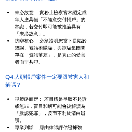
未必故意： 實務上檢察官常認定成
年人應具備「不隨意交付帳戶」的
常識，若交付即可能被推論具有
「未必故意」。
抗辯核心： 必須證明您當下是陷於
錯誤、被話術矇騙，與詐騙集團間
存在「資訊落差」，是真正的受害
者而非共犯。
Q4:人頭帳戶案件一定要跟被害人和
解嗎？
視策略而定： 若目標是爭取不起訴
或無罪，盲目和解可能會被解讀為
「默認犯罪」，反而不利於清白辯
護。
專業判斷： 應由律師評估證據強