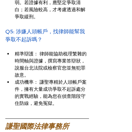
弱。若證據有利，應堅定爭取清
白；若風險較高，才考慮透過和解
爭取緩刑。
Q5: 涉嫌人頭帳戶，找律師能幫我
爭取不起訴嗎？
精準辯護： 律師能協助梳理繁雜的
時間軸與證據，撰寫專業答辯狀，
說服台北法院或檢察官您並無犯罪
故意。
成功機率： 謙聖專精於人頭帳戶案
件，擁有大量成功爭取不起訴處分
的實戰經驗，能為您在偵查階段守
住防線，避免冤獄。
謙聖國際法律事務所