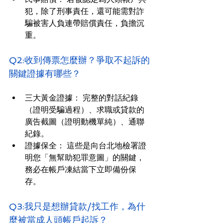
犯，除了刑事責任，還可能需對詐
騙被害人負連帶賠償責任，負擔沉
重。
Q2:收到傳票怎麼辦？爭取不起訴的
關鍵證據有哪些？
三大黃金證據： 完整的對話紀錄
（證明受騙過程）、求職或貸款的
廣告截圖（證明動機單純）、通聯
紀錄。
證據保全： 這些是向台北地檢署證
明您「無幫助犯罪意圖」的關鍵，
務必在帳戶凍結當下立即備份保
存。
Q3:我只是想辦貸款/找工作，為什
麼被當成人頭帳戶起訴？