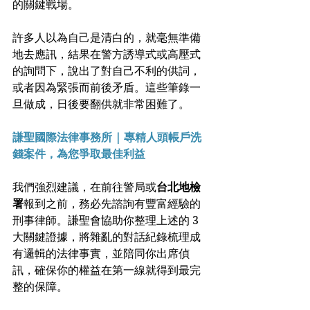
的關鍵戰場。
許多人以為自己是清白的，就毫無準備
地去應訊，結果在警方誘導式或高壓式
的詢問下，說出了對自己不利的供詞，
或者因為緊張而前後矛盾。這些筆錄一
旦做成，日後要翻供就非常困難了。
謙聖國際法律事務所 | 專精人頭帳戶洗
錢案件，為您爭取最佳利益
我們強烈建議，在前往警局或
台北地檢
署
報到之前，務必先諮詢有豐富經驗的
刑事律師。謙聖會協助你整理上述的 3 
大關鍵證據，將雜亂的對話紀錄梳理成
有邏輯的法律事實，並陪同你出席偵
訊，確保你的權益在第一線就得到最完
整的保障。