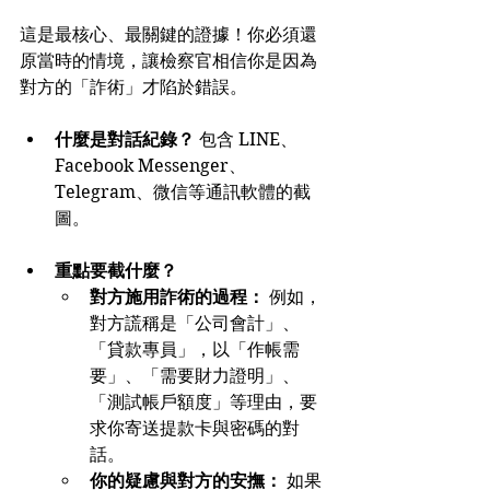
這是最核心、最關鍵的證據！你必須還
原當時的情境，讓檢察官相信你是因為
對方的「詐術」才陷於錯誤。
什麼是對話紀錄？
 包含 LINE、
Facebook Messenger、
Telegram、微信等通訊軟體的截
圖。
重點要截什麼？
對方施用詐術的過程：
 例如，
對方謊稱是「公司會計」、
「貸款專員」，以「作帳需
要」、「需要財力證明」、
「測試帳戶額度」等理由，要
求你寄送提款卡與密碼的對
話。
你的疑慮與對方的安撫：
 如果