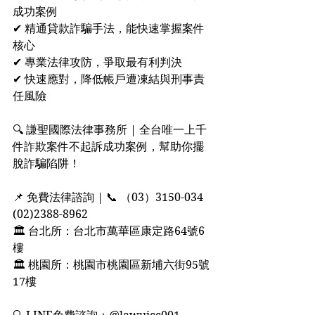
成功案例
✔ 精通貸款詐騙手法，能快速掌握案件
核心
✔ 專業法律攻防，爭取最有利判決
✔ 快速應對，降低帳戶遭凍結與刑事責
任風險
🔍 謙聖國際法律事務所 | 全台唯一上千
件詐欺案件不起訴成功案例，幫助你擺
脫詐騙陷阱！
📌 免費法律諮詢 | 📞 （03）3150-034  
(02)2388-8962
🏛 台北所：台北市萬華區康定路64號6
樓
🏛 桃園所：桃園市桃園區新埔六街95號
17樓