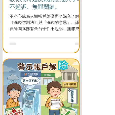
不起訴、無罪關鍵。
不小心成為人頭帳戶怎麼辦？深入了解
《洗錢防制法》與「洗錢的意思」。謙聖
律師團隊擁有全台千件不起訴、無罪成功
案例，教您面對警局約談與檢察官偵訊，
全力爭取不留案底的機會！