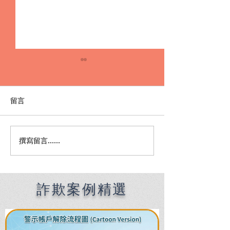
留言
撰寫留言......
Premier English
何時該找刑事律
Speaking Criminal
南：偵查到審判
Defense Lawyers for
關鍵時機全解析
Filipinos in Taiwan:
Chien Sheng
詐欺案例精選
International Law Firm