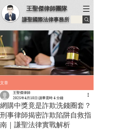
王聖傑律師團隊
謙聖國際法律事務所
文章
王聖傑律師
2025年4月18日
讀畢需時 4 分鐘
網購中獎竟是詐欺洗錢圈套？
刑事律師揭密詐欺陷阱自救指
南｜謙聖法律實戰解析