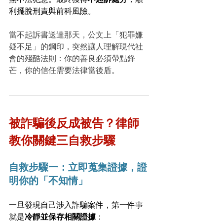
利擺脫刑責與前科風險。
當不起訴書送達那天，公文上「犯罪嫌
疑不足」的鋼印，突然讓人理解現代社
會的殘酷法則：你的善良必須帶點鋒
芒，你的信任需要法律當後盾。
被詐騙後反成被告？律師
教你關鍵三自救步驟
自救步驟一：立即蒐集證據，證
明你的「不知情」
一旦發現自己涉入詐騙案件，第一件事
就是
冷靜並保存相關證據
：