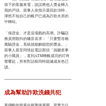
俱下的客服來電，說誤將他人獎金轉入
我的戶頭。當事人依指示退回款項時，
渾然不知自己的帳戶已成為詐欺水房的
中轉站。
「保證金」才是這場戲的高潮。詐騙話
務員用顫抖的嗓音哀求：「只要暫存兩
萬驗證金，系統就能解鎖您的獎金。」
當事人甚至同情起電話那頭「搞砸差事
的小職員」，直到ATM轉帳成功的叮咚
聲響起，所有對話框同時熄滅成灰色已
讀。
成為幫助詐欺洗錢共犯
更殘酷的發展在報警後展開。當警方以