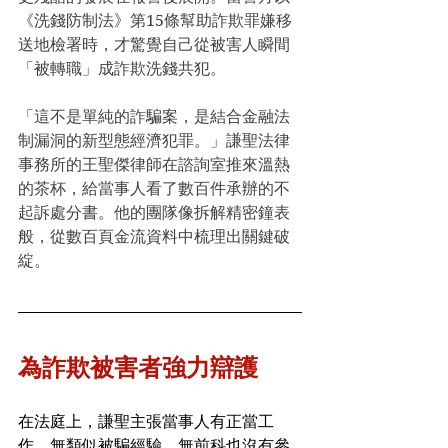
《洗錢防制法》第15條幫助詐欺罪嫌移
送地檢署時，才驚覺自己從被害人瞬間
「被轉職」成詐欺洗錢共犯。
「這不是單純的詐騙案，是結合金融法
制漏洞的新型態經濟犯罪。」謙聖法律
事務所的王聖傑律師在諮詢室推來溫熱
的茶杯，給當事人看了數百件承辦的不
起訴處分書。他的團隊像拆解精密鐘表
般，從數百頁金流資料中梳理出關鍵破
綻。
為詐欺被害者強力辯護
在法庭上，謙聖主張當事人有正當工
作，無類似被騙經驗，無前科也沒有參