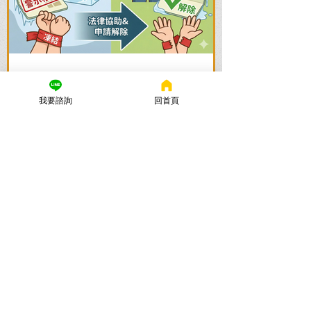
謙聖國際法律事務所
2025年11月24日
讀畢需時 5 分鐘
我要諮詢
回首頁
警示帳戶解除全攻略：帳戶被
凍結怎麼辦？流程與時間一次
看懂
帳戶被列為警示帳戶、資產遭凍結該怎麼
辦？警示帳戶解除的關鍵在於刑事案件的
結果！謙聖國際法律事務所提供台北地檢
署/法院實務解析，教你如何面對洗錢防制
法與詐欺指控，爭取不起訴或無罪，順利
解除警示與衍生管制帳戶，恢復正常生
活。