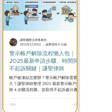
謙聖國際法律事務所
2025年12月8日
讀畢需時 6 分鐘
警示帳戶解除流程懶人包｜
2025最新申請步驟、時間與
不起訴關鍵｜謙聖律師
帳戶被凍結怎麼辦？警示帳戶解除需要多
久？謙聖律師整理 2025 最新警示帳戶解
除 4 步驟流程圖。從取得不起訴處分書到
前往警局申請，一次看懂如何解除凍結，
並解答衍生管制帳戶能否使用等常見問
題，助您快速恢復信用與生活。