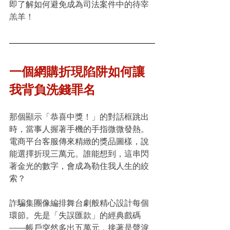
即了解如何避免成為司法案件中的待宰
羔羊！
一個網購折現陷阱如何讓
我背負洗錢罪名
那個顯示「恭喜中獎！」的對話框跳出
時，當事人握著手機的手指微微發熱。
電商平台客服傳來精緻的獎品圖樣，說
能選擇折現三萬元。誰能想到，這串閃
著金光的數字，會成為勒住我人生的絞
索？
詐騙集團像編排舞台劇般精心設計每個
環節。先是「失誤匯款」的經典戲碼
——帳戶突然多出五萬元，接著是聲淚