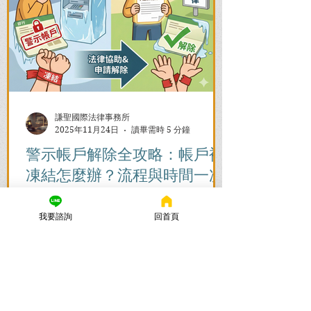
謙聖國際法律事務所
2025年11月24日
讀畢需時 5 分鐘
警示帳戶解除全攻略：帳戶被
凍結怎麼辦？流程與時間一次
看懂
我要諮詢
回首頁
帳戶被列為警示帳戶、資產遭凍結該怎麼
辦？警示帳戶解除的關鍵在於刑事案件的
結果！謙聖國際法律事務所提供台北地檢
署/法院實務解析，教你如何面對洗錢防制
法與詐欺指控，爭取不起訴或無罪，順利
解除警示與衍生管制帳戶，恢復正常生