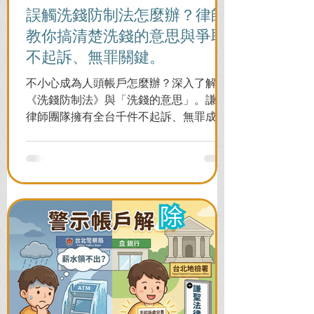
誤觸洗錢防制法怎麼辦？律師
教你搞清楚洗錢的意思與爭取
不起訴、無罪關鍵。
不小心成為人頭帳戶怎麼辦？深入了解
《洗錢防制法》與「洗錢的意思」。謙聖
律師團隊擁有全台千件不起訴、無罪成功
案例，教您面對警局約談與檢察官偵訊，
全力爭取不留案底的機會！