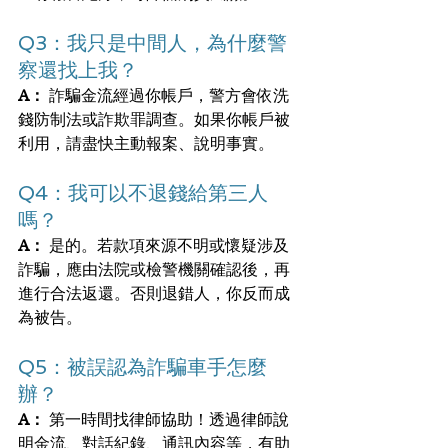
Q3：我只是中間人，為什麼警
察還找上我？
A：
 詐騙金流經過你帳戶，警方會依洗
錢防制法或詐欺罪調查。如果你帳戶被
利用，請盡快主動報案、說明事實。
Q4：我可以不退錢給第三人
嗎？
A：
 是的。若款項來源不明或懷疑涉及
詐騙，應由法院或檢警機關確認後，再
進行合法返還。否則退錯人，你反而成
為被告。
Q5：被誤認為詐騙車手怎麼
辦？
A：
 第一時間找律師協助！透過律師說
明金流、對話紀錄、通訊內容等，有助