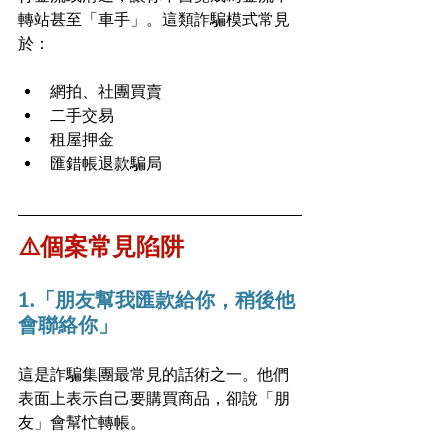
轉站甚至「車手」。這類詐騙模式常見
於：
網拍、社團買賣
二手交易
租屋押金
匯錯帳退款騙局
⚠️個案常見陷阱
1.「朋友幫我匯款給你，稍後他
會聯絡你」
這是詐騙集團最常見的話術之一。他們
表面上表示自己要購買商品，卻說「朋
友」會幫忙轉帳。