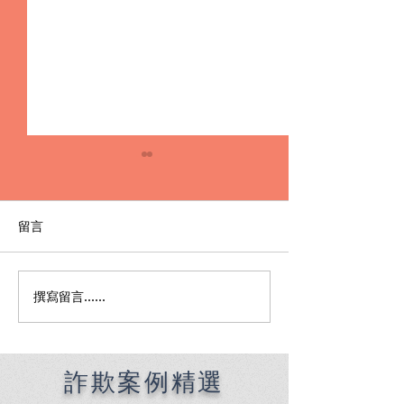
留言
撰寫留言......
Premier English
何時該找刑事律
Speaking Criminal
南：偵查到審判
Defense Lawyers for
關鍵時機全解析
Filipinos in Taiwan:
Chien Sheng
詐欺案例精選
International Law Firm