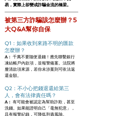
易，實際上卻變成詐騙金流的橋梁。
被第三方詐騙該怎麼辦？5
大Q&A幫你自保
Q1：如果收到來路不明的匯款
怎麼辦？
A：
 千萬不要隨便退錢！應先聯繫銀行
凍結帳戶內款項，並報警備案。法院將
釐清款項來源，若你未涉案則可依法返
還金額。
Q2：不小心把錢退還給第三
人，會有法律責任嗎？
A：
 有可能會被認定為幫助詐欺，甚至
洗錢。如果能證明自己「毫無犯意」，
且有報警紀錄，可降低刑責風險。