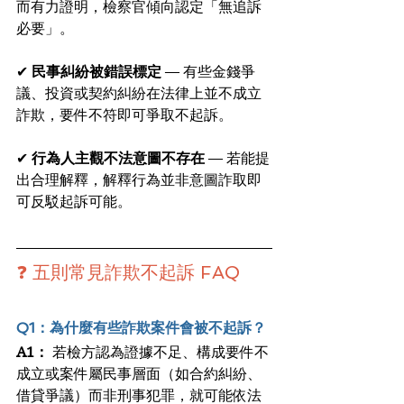
而有力證明，檢察官傾向認定「無追訴
必要」。 
✔ 
民事糾紛被錯誤標定
 — 有些金錢爭
議、投資或契約糾紛在法律上並不成立
詐欺，要件不符即可爭取不起訴。 
✔ 
行為人主觀不法意圖不存在
 — 若能提
出合理解釋，解釋行為並非意圖詐取即
可反駁起訴可能。
❓ 五則常見詐欺不起訴 FAQ
Q1：為什麼有些詐欺案件會被不起訴？
A1：
 若檢方認為證據不足、構成要件不
成立或案件屬民事層面（如合約糾紛、
借貸爭議）而非刑事犯罪，就可能依法