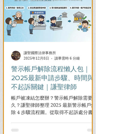
謙聖國際法律事務所
2025年12月8日
讀畢需時 6 分鐘
警示帳戶解除流程懶人包｜
2025最新申請步驟、時間與
不起訴關鍵｜謙聖律師
帳戶被凍結怎麼辦？警示帳戶解除需要多
久？謙聖律師整理 2025 最新警示帳戶解
除 4 步驟流程圖。從取得不起訴處分書到
前往警局申請，一次看懂如何解除凍結，
並解答衍生管制帳戶能否使用等常見問
題，助您快速恢復信用與生活。