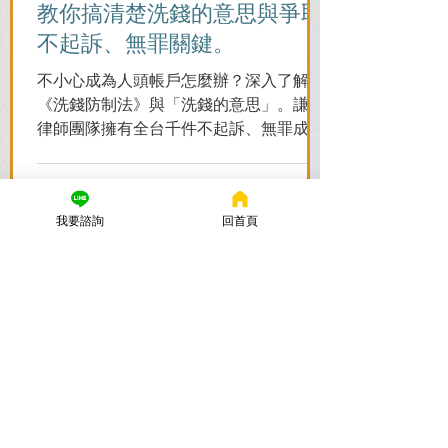
教你搞清楚洗錢的意思與爭取
不起訴、無罪關鍵。
不小心成為人頭帳戶怎麼辦？深入了解
《洗錢防制法》與「洗錢的意思」。謙聖
律師團隊擁有全台千件不起訴、無罪成功
案例，教您面對警局約談與檢察官偵訊，
全力爭取不留案底的機會！
我要諮詢
回首頁