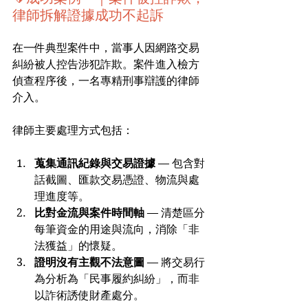
律師拆解證據成功不起訴
在一件典型案件中，當事人因網路交易
糾紛被人控告涉犯詐欺。案件進入檢方
偵查程序後，一名專精刑事辯護的律師
介入。
律師主要處理方式包括：
蒐集通訊紀錄與交易證據
 — 包含對
話截圖、匯款交易憑證、物流與處
理進度等。
比對金流與案件時間軸
 — 清楚區分
每筆資金的用途與流向，消除「非
法獲益」的懷疑。
證明沒有主觀不法意圖
 — 將交易行
為分析為「民事履約糾紛」，而非
以詐術誘使財產處分。