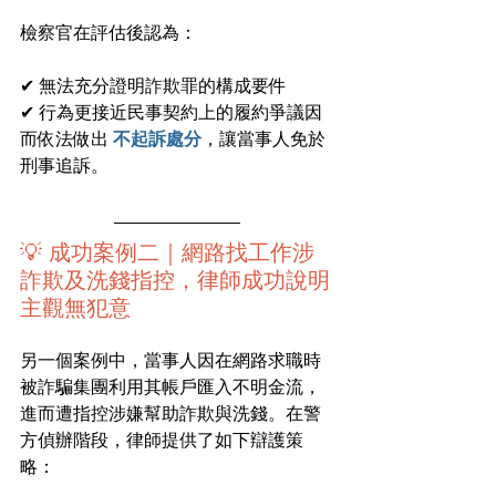
檢察官在評估後認為：
✔ 無法充分證明詐欺罪的構成要件
✔ 行為更接近民事契約上的履約爭議因
而依法做出
不起訴處分
，讓當事人免於
刑事追訴。
💡 成功案例二｜網路找工作涉
詐欺及洗錢指控，律師成功說明
主觀無犯意
另一個案例中，當事人因在網路求職時
被詐騙集團利用其帳戶匯入不明金流，
進而遭指控涉嫌幫助詐欺與洗錢。在警
方偵辦階段，律師提供了如下辯護策
略：