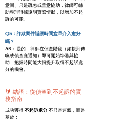
意圖、只是疏忽或善意協助，律師可輔
助整理證據說明實際情狀，以增加不起
訴的可能。
Q5：詐欺案件辯護時間愈早介入愈好
嗎？
A5：
 是的，律師在偵查階段（如接到傳
喚或偵查庭通知）即可開始準備與協
助，把握時間能大幅提升取得不起訴處
分的機會。
🔰 結語：從偵查到不起訴的實
務指南
成功獲得 
不起訴處分
 不只是運氣，而是
基於：