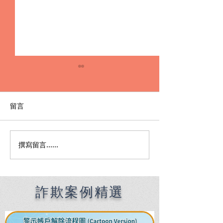
留言
撰寫留言......
詐欺案律師完整攻略｜如
2026 警示帳
何爭取詐欺不起訴與最佳
略：從判決、不
法律策略
戶解凍流程與律
巧
詐欺案例精選