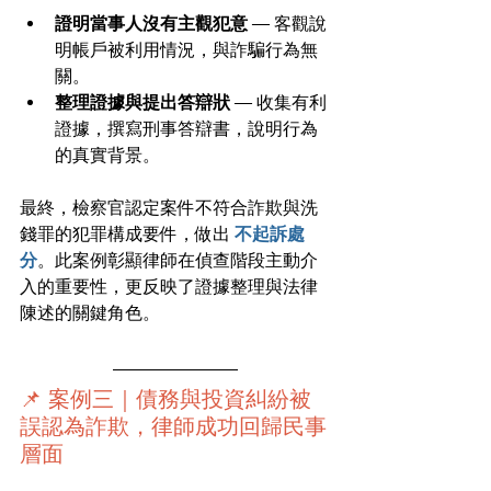
證明當事人沒有主觀犯意
 — 客觀說
明帳戶被利用情況，與詐騙行為無
關。
整理證據與提出答辯狀
 — 收集有利
證據，撰寫刑事答辯書，說明行為
的真實背景。
最終，檢察官認定案件不符合詐欺與洗
錢罪的犯罪構成要件，做出 
不起訴處
分
。此案例彰顯律師在偵查階段主動介
入的重要性，更反映了證據整理與法律
陳述的關鍵角色。
📌 案例三｜債務與投資糾紛被
誤認為詐欺，律師成功回歸民事
層面