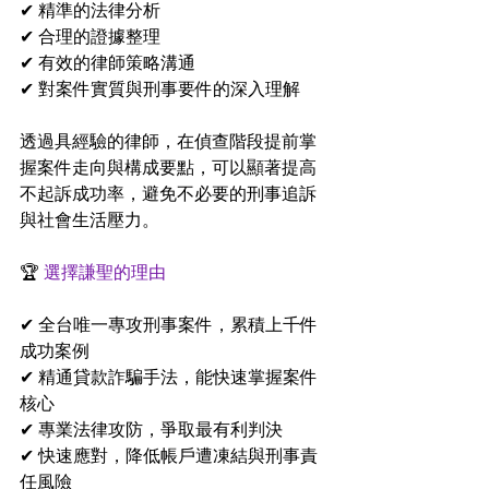
✔ 精準的法律分析
✔ 合理的證據整理
✔ 有效的律師策略溝通
✔ 對案件實質與刑事要件的深入理解
透過具經驗的律師，在偵查階段提前掌
握案件走向與構成要點，可以顯著提高
不起訴成功率，避免不必要的刑事追訴
與社會生活壓力。
🏆 
選擇謙聖的理由
✔ 全台唯一專攻刑事案件，累積上千件
成功案例
✔ 精通貸款詐騙手法，能快速掌握案件
核心
✔ 專業法律攻防，爭取最有利判決
✔ 快速應對，降低帳戶遭凍結與刑事責
任風險