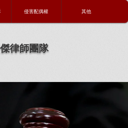
訴
侵害配偶權
其他
傑律師團隊