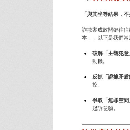
「與其坐等結果，不
詐欺案成敗關鍵往往
本」，以下是我們常
破解「主觀犯意
動機。
反抓「證據矛盾
控。
爭取「無罪空間
起訴意願。