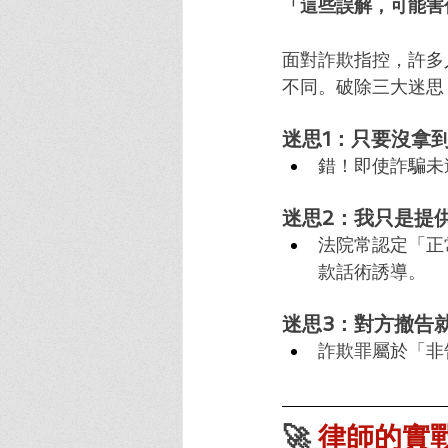
「這些誤解，可能害
面對詐欺指控，許多
不同。破除三大迷思
迷思1：只要沒拿
錯！即使詐騙未
迷思2：我只是提
法院常認定「正
款話術誘導。
迷思3：對方撤告
詐欺罪屬於「非
🚀
 律師的實