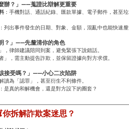
麼辦？」——蒐證比辯解更重要
料
：手機對話、通話紀錄、匯款單據、電子郵件，甚至垃
：列出事件發生的日期、對象、金額，混亂中也能快速釐
明？」——先釐清你的角色
」，律師建議陪同到案，避免緊張下說錯話。
者」，需主動提告詐欺，並保留證據向對方求償。
該接受嗎？」——小心二次陷阱
解讀為「認罪」，甚至衍生不利條件。
：是真的和解機會，還是對方設下的圈套？
何幫你拆解詐欺案迷思？