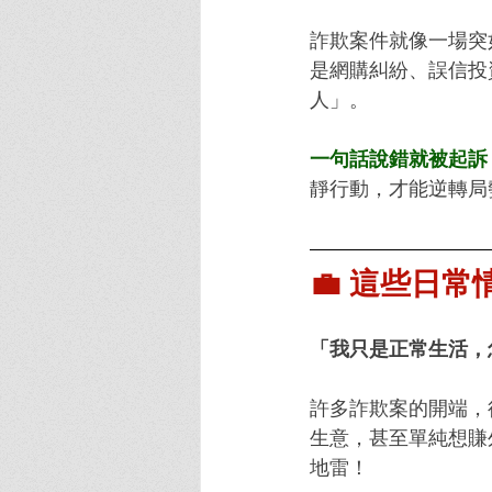
詐欺案件就像一場突
是網購糾紛、誤信投
人」。
一句話說錯就被起訴
靜行動，才能逆轉局
💼 這些日
「我只是正常生活，
許多詐欺案的開端，
生意，甚至單純想賺
地雷！