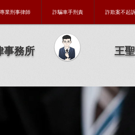
專業刑事律師
詐騙車手刑責
詐欺案不起
律事務所
王聖