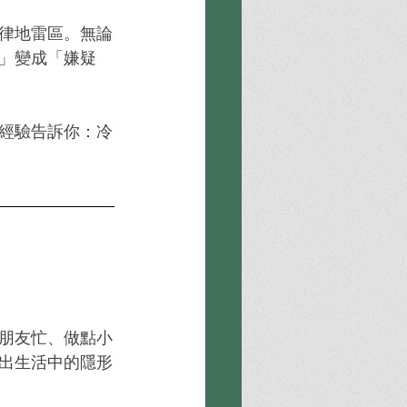
律地雷區。無論
」變成「嫌疑
經驗告訴你：冷
朋友忙、做點小
出生活中的隱形