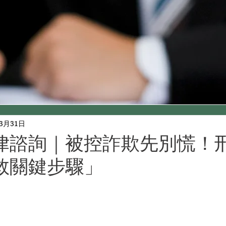
年3月31日
律諮詢｜被控詐欺先別慌！
救關鍵步驟」