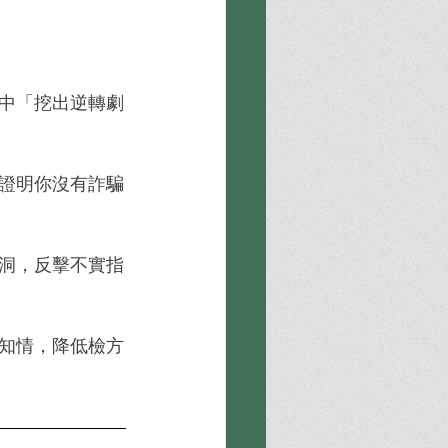
中「挖出逆轉劇
證明你沒有詐騙
洞，反擊不實指
知情，降低檢方