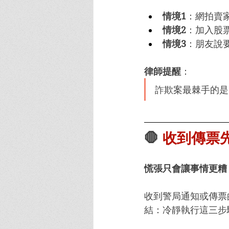
情境1
：網拍賣
情境2
：加入股
情境3
：朋友說
律師提醒
：
詐欺案最棘手的是
🛑
 收到傳票
慌張只會讓事情更糟
收到警局通知或傳票
結：冷靜執行這三步