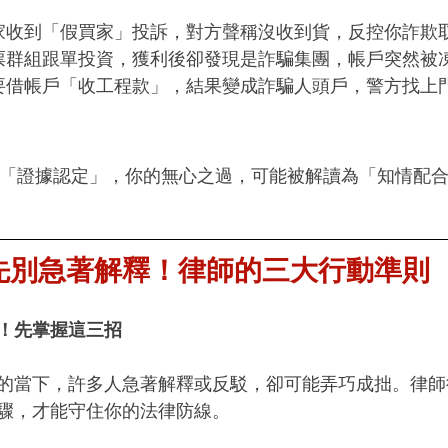
家收到「假買家」投訴，對方聲稱沒收到貨，反控你詐欺
票群組跟單投資，獲利後卻發現是詐騙集團，帳戶突然被
要借帳戶「收工程款」，結果變成詐騙人頭戶，警方找上
「證據認定」，你的無心之過，可能被解讀為「知情配
先別急著解釋！律師的三大行動準則
！先掌握這三招
的當下，許多人急著解釋或反駁，卻可能弄巧成拙。律師
驟，才能守住你的法律防線。