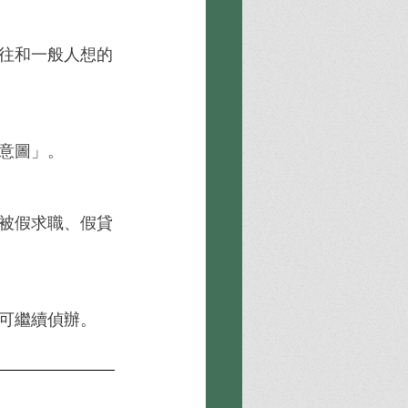
往和一般人想的
意圖」。
被假求職、假貸
可繼續偵辦。