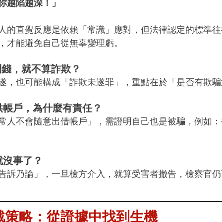
你越陷越深！」
人的直覺反應是依賴「常識」應對，但法律認定的標準往
，才能避免自己從無辜變理虧。
到錢，就不算詐欺？
遂，也可能構成「詐欺未遂罪」，重點在於「是否有欺騙
供帳戶，為什麼有責任？
常人不會隨意出借帳戶」，需證明自己也是被騙，例如：
就沒事了？
告訴乃論」，一旦檢方介入，就算受害者撤告，檢察官仍
戰策略：從證據中找到生機