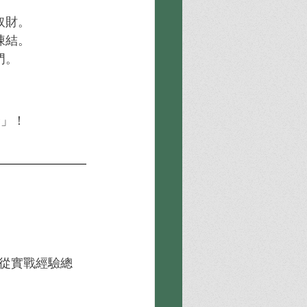
取財。
凍結。
門。
合」！
從實戰經驗總