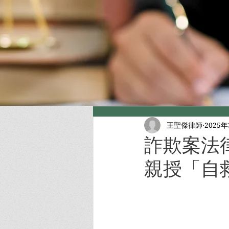
王聖傑律師
2025
詐欺案法
親授「自