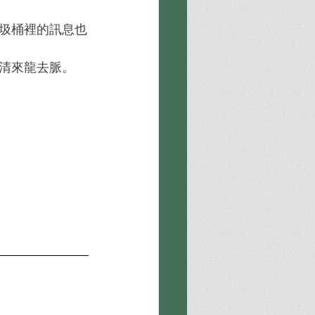
圾桶裡的訊息也
清來龍去脈。