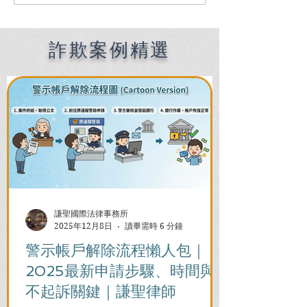
示帳戶怎麼辦？詐欺罪律
欺、洗錢怎麼辦
師教你自保關鍵！
詐欺律師教你如
自清！
詐欺案例精選
謙聖國際法律事務所
2025年12月8日
讀畢需時 6 分鐘
警示帳戶解除流程懶人包｜
2025最新申請步驟、時間與
不起訴關鍵｜謙聖律師