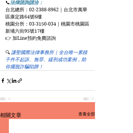
📞
法律諮詢請洽：
台北總所：02-2388-8962｜台北市萬華
區康定路64號6樓
桃園分所：03-3150-034｜桃園市桃園區
新埔六街95號17樓
👉 加Line預約免費諮詢
🔍
 謙聖國際法律事務所 | 全台唯一累積
千件不起訴、無罪、緩刑成功案例，助
你擺脫詐騙陷阱！
查看全部
相關文章