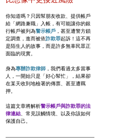
你知道嗎？只因幫朋友收款、提供帳戶
給「網路兼職」入帳，有可能讓你的銀
行帳戶被列為
警示帳戶
，甚至遭警方鎖
定調查，進而被依
詐欺罪
起訴！這不再
是陌生人的故事，而是許多無辜民眾正
面臨的現實。
身為
專辦詐欺律師
，我們看過太多當事
人，一開始只是「好心幫忙」，結果卻
在某天收到地檢署的傳票、甚至遭羈
押。
這篇文章將解析
警示帳戶與詐欺罪的法
律連結
、常見誤觸情境、以及你該如何
保護自己。