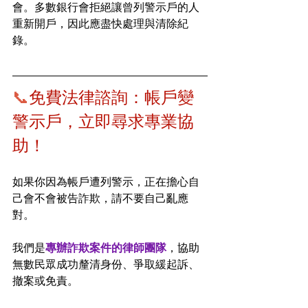
會。多數銀行會拒絕讓曾列警示戶的人
重新開戶，因此應盡快處理與清除紀
錄。
📞
免費法律諮詢：帳戶變
警示戶，立即尋求專業協
助！
如果你因為帳戶遭列警示，正在擔心自
己會不會被告詐欺，請不要自己亂應
對。
我們是
專辦詐欺案件的律師團隊
，協助
無數民眾成功釐清身份、爭取緩起訴、
撤案或免責。