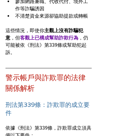
參加網路兼職、代收代付、境外工
作等詐騙誘因
不清楚資金來源卻協助提款或轉帳
這些情況，即使你
主觀上沒有詐騙犯
意
，但
客觀上已構成幫助詐欺行為
，仍
可能被依《刑法》第339條或幫助犯起
訴。
警示帳戶與詐欺罪的法律
關係解析
刑法第339條：詐欺罪的成立要
件
依據《刑法》第339條，詐欺罪成立須具
備以下要件：