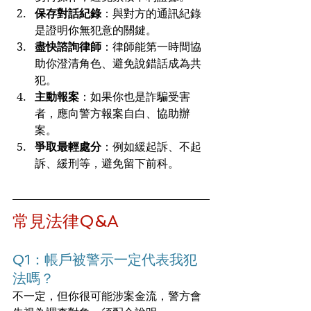
保存對話紀錄
：與對方的通訊紀錄
是證明你無犯意的關鍵。
盡快諮詢律師
：律師能第一時間協
助你澄清角色、避免說錯話成為共
犯。
主動報案
：如果你也是詐騙受害
者，應向警方報案自白、協助辦
案。
爭取最輕處分
：例如緩起訴、不起
訴、緩刑等，避免留下前科。
常見法律Q&A
Q1：帳戶被警示一定代表我犯
法嗎？
不一定，但你很可能涉案金流，警方會