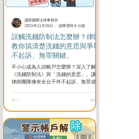
謙聖國際法律事務所
2025年11月26日
讀畢需時 6 分鐘
誤觸洗錢防制法怎麼辦？律師
教你搞清楚洗錢的意思與爭取
不起訴、無罪關鍵。
不小心成為人頭帳戶怎麼辦？深入了解
《洗錢防制法》與「洗錢的意思」。謙聖
律師團隊擁有全台千件不起訴、無罪成功
案例，教您面對警局約談與檢察官偵訊，
全力爭取不留案底的機會！