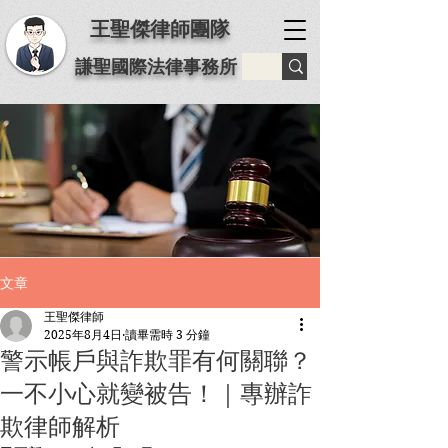
王聖傑律師團隊
謙聖國際法律事務所
文章
王聖傑律師
2025年8月4日
讀畢需時 3 分鐘
警示帳戶與詐欺罪有何關聯？
一不小心就變被告！｜專辦詐
欺律師解析