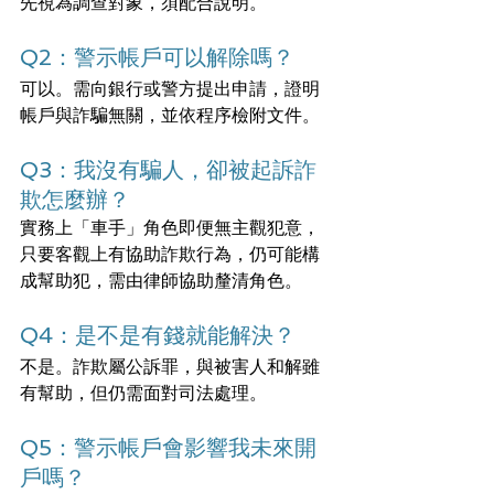
先視為調查對象，須配合說明。
Q2：警示帳戶可以解除嗎？
可以。需向銀行或警方提出申請，證明
帳戶與詐騙無關，並依程序檢附文件。
Q3：我沒有騙人，卻被起訴詐
欺怎麼辦？
實務上「車手」角色即便無主觀犯意，
只要客觀上有協助詐欺行為，仍可能構
成幫助犯，需由律師協助釐清角色。
Q4：是不是有錢就能解決？
不是。詐欺屬公訴罪，與被害人和解雖
有幫助，但仍需面對司法處理。
Q5：警示帳戶會影響我未來開
戶嗎？