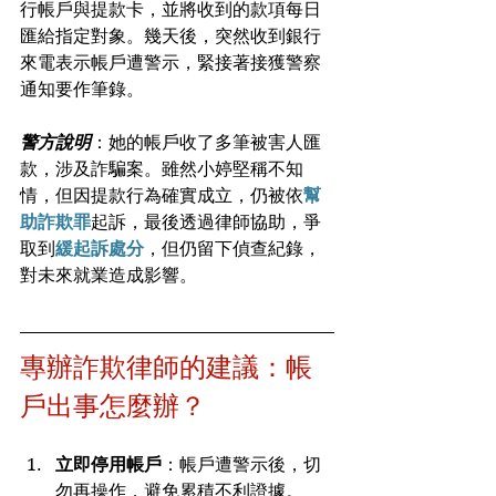
行帳戶與提款卡，並將收到的款項每日
匯給指定對象。幾天後，突然收到銀行
來電表示帳戶遭警示，緊接著接獲警察
通知要作筆錄。
警方說明
：她的帳戶收了多筆被害人匯
款，涉及詐騙案。雖然小婷堅稱不知
情，但因提款行為確實成立，仍被依
幫
助詐欺罪
起訴，最後透過律師協助，爭
取到
緩起訴處分
，但仍留下偵查紀錄，
對未來就業造成影響。
專辦詐欺律師的建議：帳
戶出事怎麼辦？
立即停用帳戶
：帳戶遭警示後，切
勿再操作，避免累積不利證據。