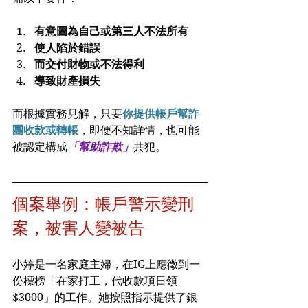
有意圖為自己或第三人不法所有
使人陷於錯誤
而交付財物或不法得利
導致財產損失
而根據實務見解，只要
你提供帳戶幫詐
團收款或轉帳
，即便不知詳情，也可能
被認定構成
「幫助詐欺」
共犯。
個案舉例
：帳戶警示變刑
案，被害人變被告
小婷是一名家庭主婦，在IG上應徵到一
份標榜「在家打工，代收款項日領
$3000」的工作。她按照指示提供了銀