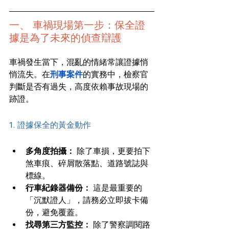
一、 車禍現場第一步：保全證
據是為了未來的偵查辯護
車禍發生當下，混亂的情緒常讓證據悄
悄流失。在
刑事案件
的實務中，檢察官
判斷是否有過失，高度依賴事故現場的
跡證。
1. 證據保全的黃金動作
多角度拍攝：
 除了車損，更要拍下
煞車痕、碎屑散落點、道路號誌與
標線。
行車紀錄器備份：
 這是最重要的
「沉默證人」，請務必立即拔卡備
份，避免覆蓋。
找尋第三方監控：
 除了警察調閱路