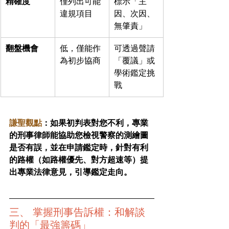
精確度
僅列出可能
標示「主
違規項目
因、次因、
無肇責」
翻盤機會
低，僅能作
可透過聲請
為初步協商
「覆議」或
學術鑑定挑
戰
謙聖觀點
：如果初判表對您不利，專業
的刑事律師能協助您檢視警察的測繪圖
是否有誤，並在申請鑑定時，針對有利
的路權（如路權優先、對方超速等）提
出專業法律意見，引導鑑定走向。
三、 掌握刑事告訴權：和解談
判的「最強籌碼」