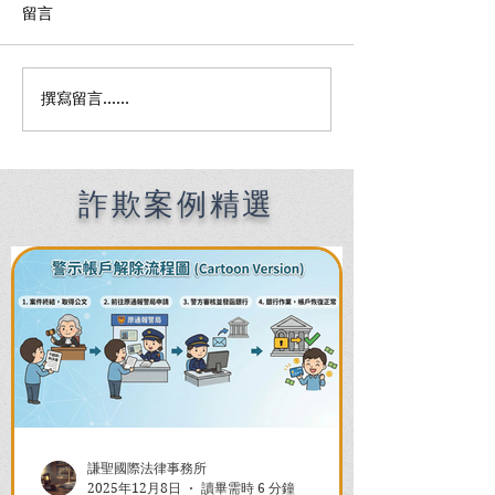
留言
撰寫留言......
車禍鑑定怎麼申請？比初
【謙聖｜民事案
判表更重要的法律依據｜
車禍案件成功求
!
車禍律師解析
詐欺案例精選
謙聖國際法律事務所
2025年12月8日
讀畢需時 6 分鐘