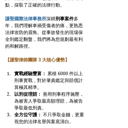
點，採取了正確的法律行動。
謙聖國際法律事務所
深耕
刑事案件
多
年，我們理解車禍受傷者的痛，更熟悉
法律攻防的眉角。從事故發生的現場保
全到鑑定翻盤，我們將為您規劃最有利
的和解路徑。
【謙聖律師團隊 3 大核心優勢】
實戰經驗豐富：
 累積 6000 件以上
刑事實戰，對於肇責鑑定與賠償計
算極其精準。
以刑促理賠：
 善用刑事程序施壓，
為被害人爭取最高額理賠，為被告
爭取最低刑責。
全方位守護：
 不只爭取金錢，更重
視您的法律名譽與案底清白。