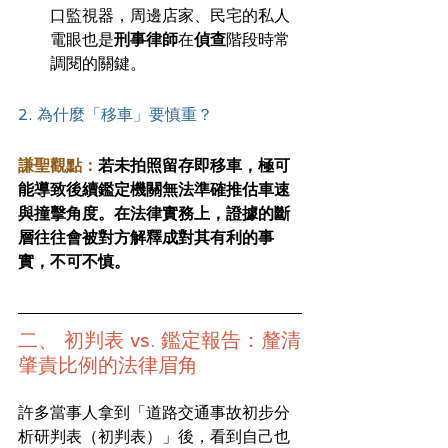
口監視器，周邊店家、民宅的私人
電眼也是
刑事律師
在
偵查
階段時常
調閱的關鍵。
2. 為什麼「移車」要慎重？
謙聖觀點：
若未拍照留存即移車，極可
能導致後續鑑定機關無法準確推估車速
與撞擊角度。在法律實務上，證據的斷
層往往會被對方解釋成對其有利的事
實，不可不慎。
二、 初判表 vs. 鑑定報告：釐清
肇責比例的法律眉角
許多當事人拿到「道路交通事故初步分
析研判表（初判表）」後，看到自己也