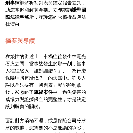
刑事律師
解析初判表與鑑定報告差異，
助您掌握和解黃金期。立即諮詢
謙聖國
際法律事務所
，守護您的求償權益與法
律清白！
摘要與導讀
在繁忙的街道上，車禍往往發生在電光
石火之間。當事故發生的那一刻，當事
人往往陷入「誰對誰錯？」、「為什麼
保險理賠這麼低？」的焦慮中。許多人
誤以為只要有「初判表」就能順利拿
錢，卻忽略了
車禍案件
中，過失傷害的
威懾力與證據保全的完整性，才是決定
談判勝負的關鍵。
面對對方消極不理，或是保險公司冷冰
冰的數據，您需要的不是無謂的爭吵，