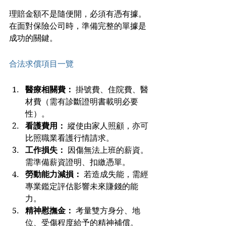
理賠金額不是隨便開，必須有憑有據。
在面對保險公司時，準備完整的單據是
成功的關鍵。
合法求償項目一覽
醫療相關費：
 掛號費、住院費、醫
材費（需有診斷證明書載明必要
性）。
看護費用：
 縱使由家人照顧，亦可
比照職業看護行情請求。
工作損失：
 因傷無法上班的薪資。
需準備薪資證明、扣繳憑單。
勞動能力減損：
 若造成失能，需經
專業鑑定評估影響未來賺錢的能
力。
精神慰撫金：
 考量雙方身分、地
位、受傷程度給予的精神補償。