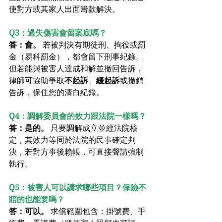
使對方或其家人出面籌款解決。
Q3：過失傷害會留案底嗎？
答：會。
 若被判決有期徒刑、拘役或罰
金（易科罰金），都會留下刑事紀錄。
但若能與被害人達成和解並撤回告訴，
律師可協助爭取
不起訴
、
緩起訴
或撤銷
告訴，保住您的清白紀錄。
Q4：調解委員會的效力跟法院一樣嗎？
答：是的。
 只要調解成立並經法院核
定，其效力等同於法院的民事確定判
決，若對方事後賴帳，可直接聲請強制
執行。
Q5：被害人可以請求哪些項目？保險不
賠的也能要嗎？
答：可以。
 求償範圍包含：掛號費、手