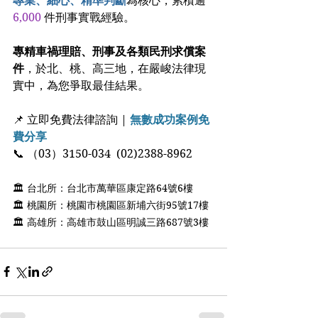
專業、細心、精準判斷
為核心，累積逾 
6,000
 件刑事實戰經驗。
專精車禍理賠、刑事及各類民刑求償案
件
，於北、桃、高三地，在嚴峻法律現
實中，為您爭取最佳結果。
📌 立即免費法律諮詢 | 
無數成功案例免
費分享
📞 （03）3150-034  (02)2388-8962 
🏛 台北所：台北市萬華區康定路64號6樓 
🏛 桃園所：桃園市桃園區新埔六街95號17樓 
🏛 高雄所：高雄市鼓山區明誠三路687號3樓 