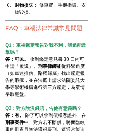
財物損失：
 修車費、手機損壞、衣
物毀損。
FAQ：車禍法律常識常見問題
Q1：車禍鑑定報告對我不利，我還能反
擊嗎？
答：可以。
 收到鑑定意見書 30 日內可
申請「覆議」。
刑事律師
能從科學角度
（如車速推估、路權歸屬）找出鑑定報
告的瑕疵，並在法庭上請求法院委託大
學等學術機構進行第三方鑑定，為案情
爭取翻盤。
Q2：對方說沒錢賠，告他有意義嗎？
答：有。
 除了可以拿到債權憑證外，在
刑事案件
中，對方若不賠償，將面臨較
重的刑責且無法獲得緩刑。這通常能迫