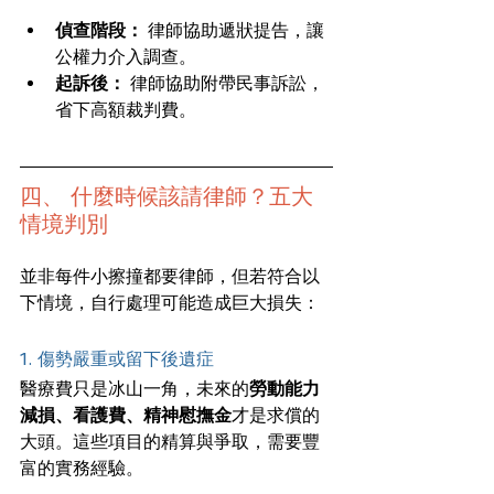
偵查階段：
 律師協助遞狀提告，讓
公權力介入調查。
起訴後：
 律師協助附帶民事訴訟，
省下高額裁判費。
四、 什麼時候該請律師？五大
情境判別
並非每件小擦撞都要律師，但若符合以
下情境，自行處理可能造成巨大損失：
1. 傷勢嚴重或留下後遺症
醫療費只是冰山一角，未來的
勞動能力
減損、看護費、精神慰撫金
才是求償的
大頭。這些項目的精算與爭取，需要豐
富的實務經驗。