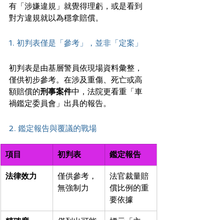
有「涉嫌違規」就覺得理虧，或是看到
對方違規就以為穩拿賠償。
1. 初判表僅是「參考」，並非「定案」
初判表是由基層警員依現場資料彙整，
僅供初步參考。在涉及重傷、死亡或高
額賠償的
刑事案件
中，法院更看重「車
禍鑑定委員會」出具的報告。
2. 鑑定報告與覆議的戰場
項目
初判表
鑑定報告
法律效力
僅供參考，
法官裁量賠
無強制力
償比例的重
要依據