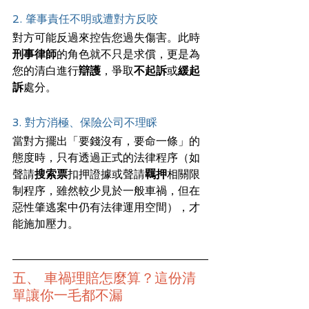
2. 肇事責任不明或遭對方反咬
對方可能反過來控告您過失傷害。此時
刑事律師
的角色就不只是求償，更是為
您的清白進行
辯護
，爭取
不起訴
或
緩起
訴
處分。
3. 對方消極、保險公司不理睬
當對方擺出「要錢沒有，要命一條」的
態度時，只有透過正式的法律程序（如
聲請
搜索票
扣押證據或聲請
羈押
相關限
制程序，雖然較少見於一般車禍，但在
惡性肇逃案中仍有法律運用空間），才
能施加壓力。
五、 車禍理賠怎麼算？這份清
單讓你一毛都不漏