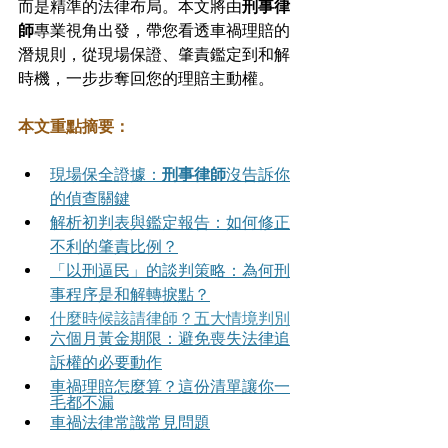
而是精準的法律布局。本文將由
刑事律
師
專業視角出發，帶您看透車禍理賠的
潛規則，從現場保證、肇責鑑定到和解
時機，一步步奪回您的理賠主動權。
本文重點摘要：
現場保全證據：
刑事律師
沒告訴你
的偵查關鍵
解析初判表與鑑定報告：如何修正
不利的肇責比例？
「以刑逼民」的談判策略：為何刑
事程序是和解轉捩點？
什麼時候該請律師？五大情境判別
六個月黃金期限：避免喪失法律追
訴權的必要動作
車禍理賠怎麼算？這份清單讓你一
毛都不漏
車禍法律常識常見問題