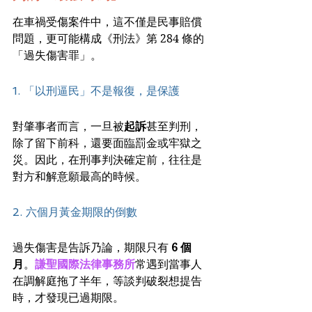
在車禍受傷案件中，這不僅是民事賠償
問題，更可能構成《刑法》第 284 條的
「過失傷害罪」。
1. 「以刑逼民」不是報復，是保護
對肇事者而言，一旦被
起訴
甚至判刑，
除了留下前科，還要面臨罰金或牢獄之
災。因此，在刑事判決確定前，往往是
對方和解意願最高的時候。
2. 六個月黃金期限的倒數
過失傷害是告訴乃論，期限只有 
6 個
月
。
謙聖國際法律事務所
常遇到當事人
在調解庭拖了半年，等談判破裂想提告
時，才發現已過期限。