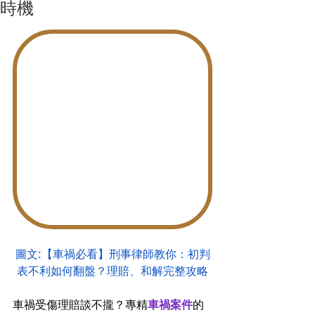
時機
圖文:【車禍必看】刑事律師教你：初判
表不利如何翻盤？理賠、和解完整攻略
車禍受傷理賠談不攏？專精
車禍案件
的