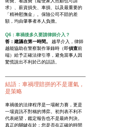
術費、看護費（縱使家人照顧也可請
求）、薪資損失、車損、以及最重要的
「精神慰撫金」。保險公司不賠的差
額，均由肇事者本人負擔。
Q6：車禍後多久要請律師介入？
答：建議在第一時間。
 越早介入，律師
越能協助在警察製作筆錄時（即
偵查
前
端）給予正確法律引導，避免當事人因
驚慌說出不利於己的話語。
結語：車禍理賠拼的不是運氣，
是策略
車禍後的法律程序是一場耐力賽，更是
一場資訊不對稱的博弈。初判表不利不
代表絕望，鑑定報告也不是最終判決。
真正的關鍵在於：您是否在正確的時間