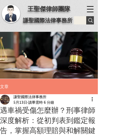
王聖傑律師團隊
謙聖國際法律事務所
文章
謙聖國際法律事務所
5月13日
讀畢需時 6 分鐘
遇車禍受傷怎麼辦？刑事律師
深度解析：從初判表到鑑定報
告，掌握高額理賠與和解關鍵