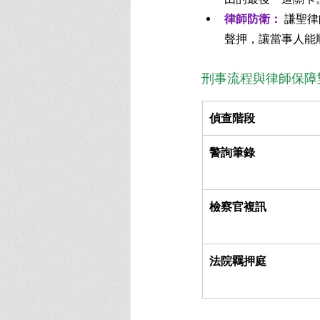
律師防衛：
 謙聖
聲押，讓當事人能
刑事流程與律師保障
偵查階段
警詢筆錄
檢察官複訊
法院羈押庭