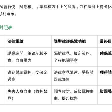
律師會行使「閱卷權」，掌握檢方手上的底牌，並在法庭上提出
順利返家。
對照表
法律風險
謙聖律師保障功能
最終目
誘導詢問、筆錄記載不
隔離律見、擬定策略、
確保筆
實、自白壓力
全程把關語意
遭到聲請羈押、交保金
法律意見陳述、爭取請
獲得請
過高
回或降保
失去人身自由（收押禁
閱卷攻防、反駁羈押事
駁回聲
見）
由、提起抗告