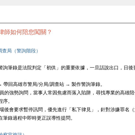
律師如何陪您闖關？
／調查局（警詢階段）
警詢筆錄是法院判定「初供」的重要依據，一旦話說出口，日後
→ 帶回高雄市警局/分局/調查站 → 製作警詢筆錄。
人員的強勢詢問，當事人常因焦慮而落入陷阱，尋找專業的高雄
程序。
到場後會要求暫停訊問，優先進行「私下律見」，針對涉嫌罪名
在筆錄過程中即時更正誤導性提問。
（檢察官複訊）