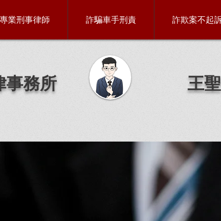
專業刑事律師
詐騙車手刑責
詐欺案不起
律事務所
王聖