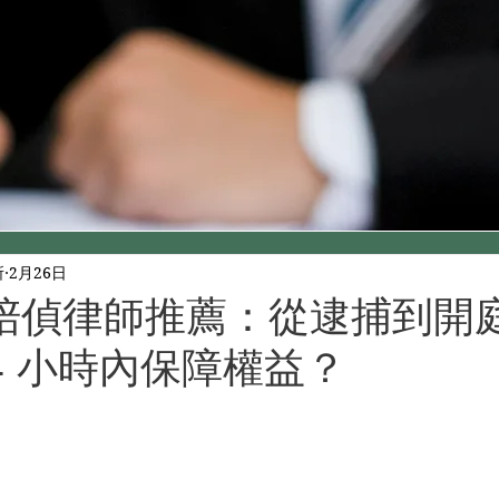
所
2月26日
陪偵律師推薦：從逮捕到開
4 小時內保障權益？