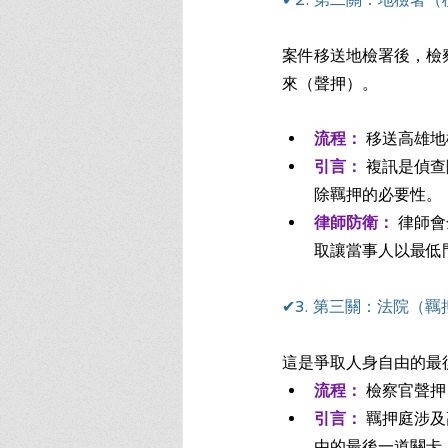
案件移送地檢署後，檢
來（聲押）。
流程：
 移送高雄地
引言：
 複訊是偵
除羈押的必要性。
律師防衛：
 律師
取讓當事人以最低
✔3. 第三關：法院（
這是爭取人身自由的最
流程：
 檢察官聲押
引言：
 羈押庭涉
由的最後一道關卡