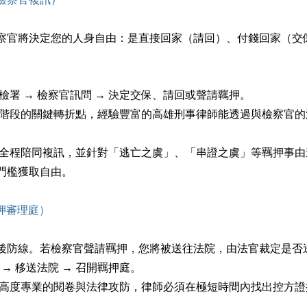
察官將決定您的人身自由：是直接回家（請回）、付錢回家（交
檢署 → 檢察官訊問 → 決定交保、請回或聲請羈押。
查階段的關鍵轉折點，經驗豐富的高雄刑事律師能透過與檢察官
會全程陪同複訊，並針對「逃亡之虞」、「串證之虞」等羈押事
門檻獲取自由。
羈押審理庭）
後防線。若檢察官聲請羈押，您將被送往法院，由法官裁定是否
 → 移送法院 → 召開羈押庭。
及高度專業的閱卷與法律攻防，律師必須在極短時間內找出控方
。