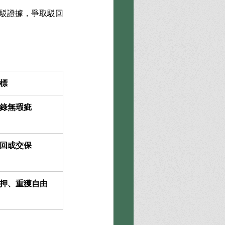
反駁證據，爭取駁回
標
錄無瑕疵
回或交保
押、重獲自由