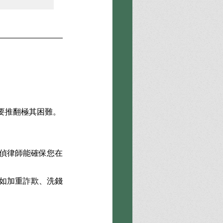
要推翻極其困難。
陪偵律師能確保您在
（如加重詐欺、洗錢