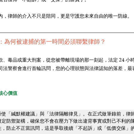
內，律師的介入不只是陪同，更是守護您未來自由的唯一防線。
：為何被逮捕的第一時間必須聯繫律師？
欺、毒品或重大刑案，從您被帶離現場的那一刻起，法定 24 小
司法警察會進行首輪訊問，您的心理狀態與法律認知的落差，最
核心價值
行使「緘默權建議」與「法律隔離律見」。在正式做筆錄前，律
擬定防禦架構，確保您不會在壓力下做出違背事實或對己不利的
性，防止不正當訊問，這是爭取後續「不起訴」或「低價交保」