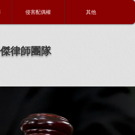
訴
侵害配偶權
其他
傑律師團隊