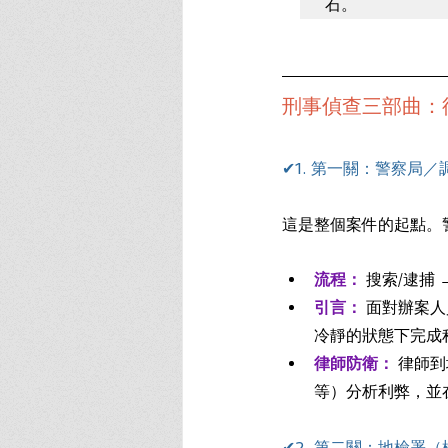
石。
刑事偵查三部曲：
✔1. 第一關：警察局
這是整個案件的起點。
流程：
搜索/逮捕 
引言：
 面對辦案
冷靜的狀態下完成
律師防衛：
 律師
等）分析利弊，並
✔2. 第二關：地檢署