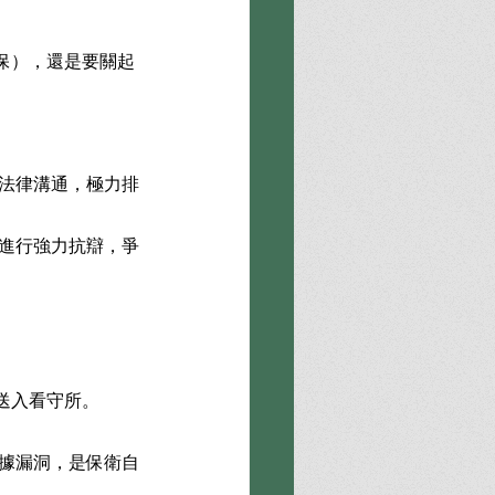
保），還是要關起
的法律溝通，極力排
由進行強力抗辯，爭
送入看守所。
證據漏洞，是保衛自