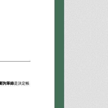
警詢筆錄
是決定帳