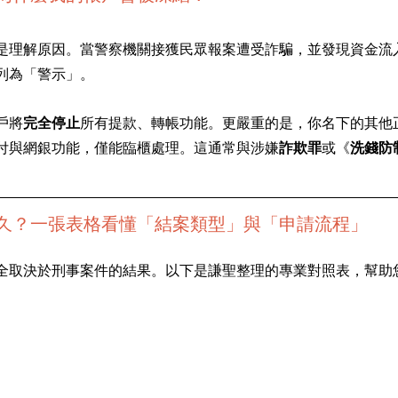
是理解原因。當警察機關接獲民眾報案遭受詐騙，並發現資金流
列為「警示」。
戶將
完全停止
所有提款、轉帳功能。更嚴重的是，你名下的其他
付與網銀功能，僅能臨櫃處理。這通常與涉嫌
詐欺罪
或《
洗錢防
久？一張表格看懂「結案類型」與「申請流程」
全取決於刑事案件的結果。以下是謙聖整理的專業對照表，幫助