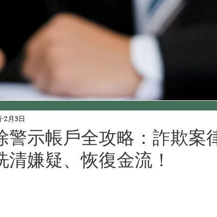
所
2月3日
 解除警示帳戶全攻略：詐欺案
洗清嫌疑、恢復金流！