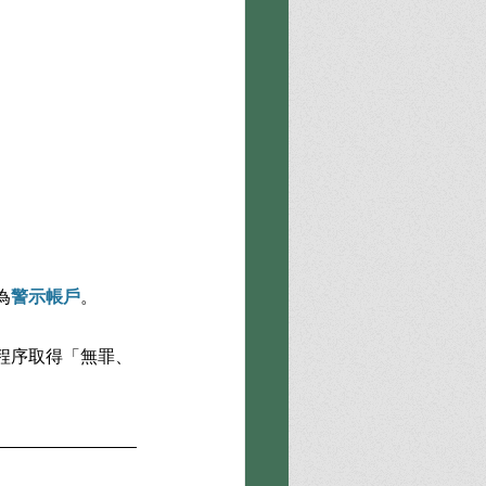
為
警示帳戶
。
程序取得「無罪、