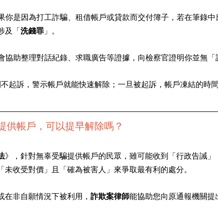
如果你是因為打工詐騙、租借帳戶或貸款而交付簿子，若在筆錄中
涉及「
洗錢罪
」。
師會協助整理對話紀錄、求職廣告等證據，向檢察官證明你並無「
到不起訴，警示帳戶就能快速解除；一旦被起訴，帳戶凍結的時
提供帳戶，可以提早解除嗎？
法
》，針對無辜受騙提供帳戶的民眾，雖可能收到「行政告誡」
「未收受對價」且「確為被害人」來爭取最有利的處分。
或在非自願情況下被利用，
詐欺案律師
能協助您向原通報機關提