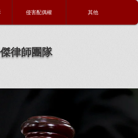
訴
侵害配偶權
其他
傑律師團隊