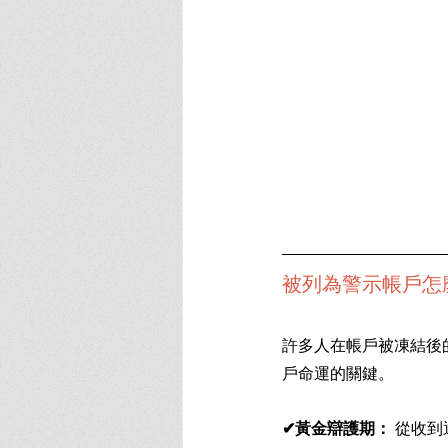
被列為警示帳戶怎
許多人在帳戶被凍結後
戶命運的關鍵。
✔黃金辯護期：
 從收