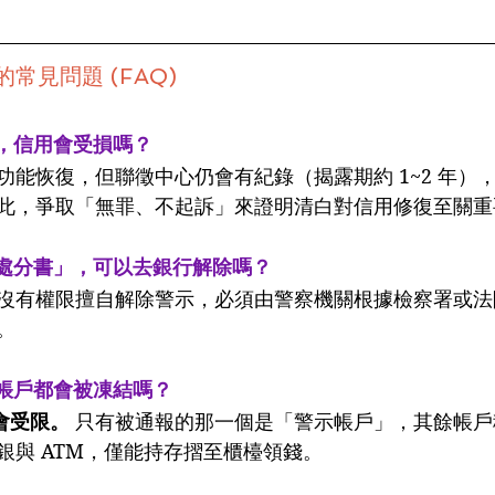
常見問題 (FAQ)
，信用會受損嗎？
戶功能恢復，但聯徵中心仍會有紀錄（揭露期約 1~2 年）
此，爭取「無罪、不起訴」來證明清白對信用修復至關重
處分書」，可以去銀行解除嗎？
行沒有權限擅自解除警示，必須由警察機關根據檢察署或
。
帳戶都會被凍結嗎？ 
會受限。
 只有被通報的那一個是「警示帳戶」，其餘帳
銀與 ATM，僅能持存摺至櫃檯領錢。