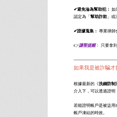
✔避免淪為幫助犯：
 
認定為「
幫助詐欺
」或
✔證據蒐集：
 專業律
👉
謙聖提醒
： 只要拿
如果我是被詐騙才
根據最新的《
洗錢防制
介入下，可以透過證明
若能證明帳戶是被盜用
帳戶凍結的時效。