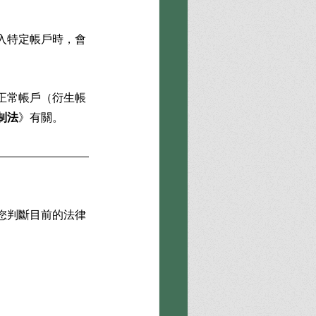
入特定帳戶時，會
正常帳戶（衍生帳
制法
》有關。
您判斷目前的法律