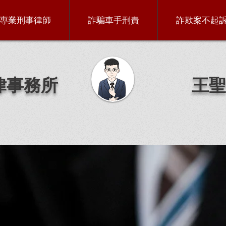
專業刑事律師
詐騙車手刑責
詐欺案不起
律事務所
王聖