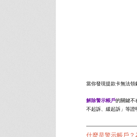
當你發現提款卡無法領
解除警示帳戶
的關鍵不
不起訴、緩起訴」等證
什麼是警示帳戶？