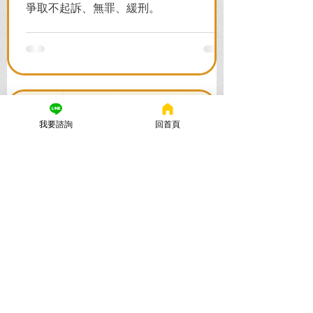
爭取不起訴、無罪、緩刑。
我要諮詢
回首頁
謙聖國際法律事務所
2025年10月28日
讀畢需時 8 分鐘
警示帳戶多久解除？律師親
解：解除警示戶的黃金時間與