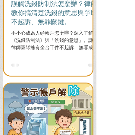
誤觸洗錢防制法怎麼辦？律師
教你搞清楚洗錢的意思與爭取
不起訴、無罪關鍵。
不小心成為人頭帳戶怎麼辦？深入了解
《洗錢防制法》與「洗錢的意思」。謙聖
律師團隊擁有全台千件不起訴、無罪成功
案例，教您面對警局約談與檢察官偵訊，
全力爭取不留案底的機會！