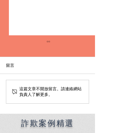
留言
這篇文章不開放留言。請連絡網站
何時該找刑事律師完整指
刑事律師費用全
負責人了解更多。
南：偵查到審判階段，4大
何找到適合的律
關鍵時機全解析
收費陷阱與委任
詐欺案例精選