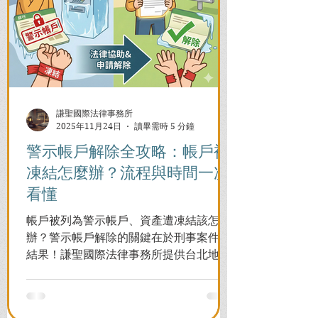
謙聖國際法律事務所
2025年11月24日
讀畢需時 5 分鐘
警示帳戶解除全攻略：帳戶被
凍結怎麼辦？流程與時間一次
看懂
帳戶被列為警示帳戶、資產遭凍結該怎麼
辦？警示帳戶解除的關鍵在於刑事案件的
結果！謙聖國際法律事務所提供台北地檢
署/法院實務解析，教你如何面對洗錢防制
法與詐欺指控，爭取不起訴或無罪，順利
解除警示與衍生管制帳戶，恢復正常生