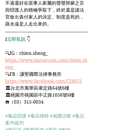
不過還好在當事人家屬的聲聲肺腑之言
與辯護人的積極爭取下，終於還是讓法
官做出責付家人的決定。制度是死的，
路永遠是人走出來的。
I
立即私訊
 👇
🔍IG：chien.sheng_﻿ 
https://www.instagram.com/chien.sh
eng_
🔍FB：謙聖國際法律事務所﻿
https://www.facebook.com/CS8025
🏛台北市萬華區康定路64號6樓﻿
🏛桃園市桃園區中正路1056號6樓﻿
☎️（03）315-0034﻿
#毒品辯護
#毒品律師
#戒癮治療
#毒品
案件緩刑
#緩起訴
#觀察勒戒
#酒駕
#槍砲