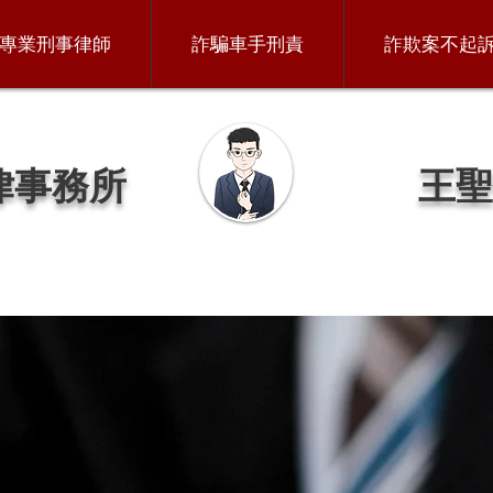
專業刑事律師
詐騙車手刑責
詐欺案不起
律事務所
王聖