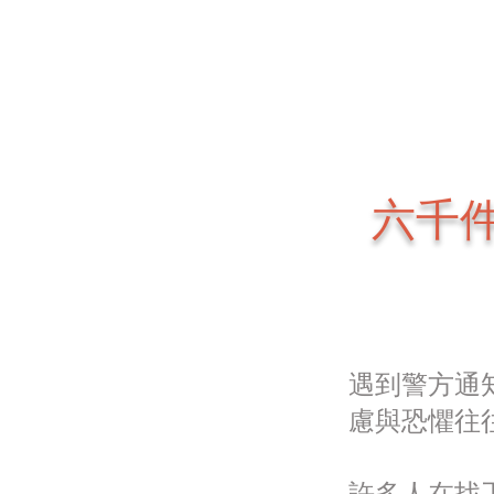
六千
遇到警方通
慮與恐懼往