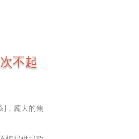
千次不起
刻，龐大的焦