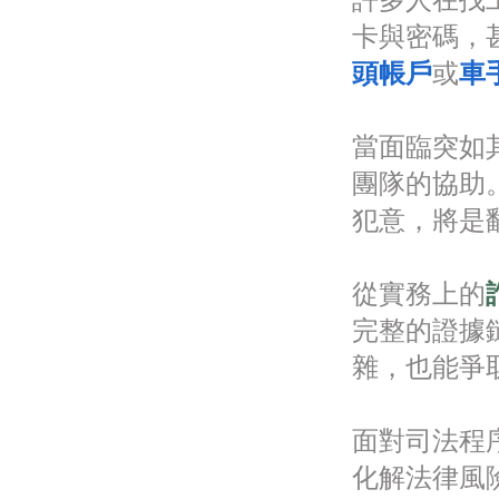
許多人在找
卡與密碼，
頭帳戶
或
車
當面臨突如
團隊的協助
犯意，將是
從實務上的
完整的證據
雜，也能爭
面對司法程
化解法律風