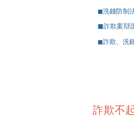
◼
洗錢防制
◼
詐欺案辯護
◼
詐欺、洗
詐欺不