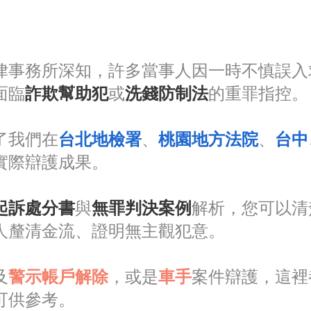
律事務所深知，許多當事人因一時不慎誤入
面臨
詐欺幫助犯
或
洗錢防制法
的重罪指控。
了我們在
台北地檢署
、
桃園地方法院
、
台中
實際辯護成果。
起訴處分書
與
無罪判決案例
解析，您可以清
人釐清金流、證明無主觀犯意。
及
警示帳戶解除
，或是
車手
案件
辯護，這裡
可供參考。