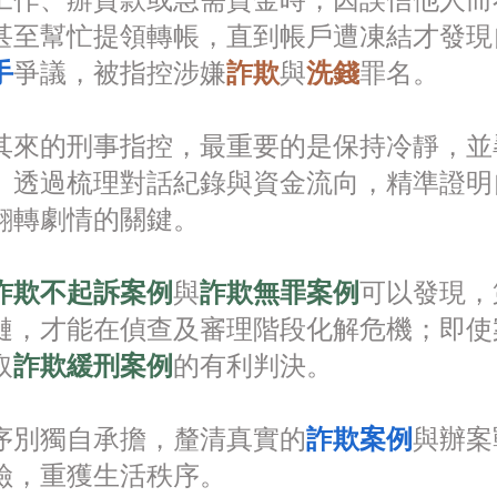
工作、辦貸款或急需資金時，因誤信他人而
甚至幫忙提領轉帳，直到帳戶遭凍結才發現
手
爭議，被指控涉嫌
詐欺
與
洗錢
罪名。
其來的刑事指控，最重要的是保持冷靜，並
。透過梳理對話紀錄與資金流向，精準證明
翻轉劇情的關鍵。
詐欺不起訴案例
與
詐欺無罪案例
可以發現，
鏈，才能在偵查及審理階段化解危機；即使
取
詐欺緩刑案例
的有利判決。
序別獨自承擔，釐清真實的
詐欺案例
與辦案
險，重獲生活秩序。