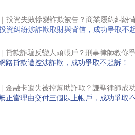
例｜投資失敗慘變詐欺被告？商業履約糾紛
投資糾紛涉詐欺取財與背信，成功爭取不
例｜貸款詐騙反變人頭帳戶？刑事律師教你
網路貸款遭控涉詐欺，成功爭取不起訴！
例｜金融卡遺失被控幫助詐欺？謙聖律師成
無正當理由交付三個以上帳戶，成功爭取