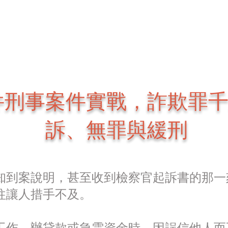
件刑事案件實戰，詐欺罪
訴、無罪與緩刑
知到案說明，甚至收到檢察官起訴書的那一
往讓人措手不及。