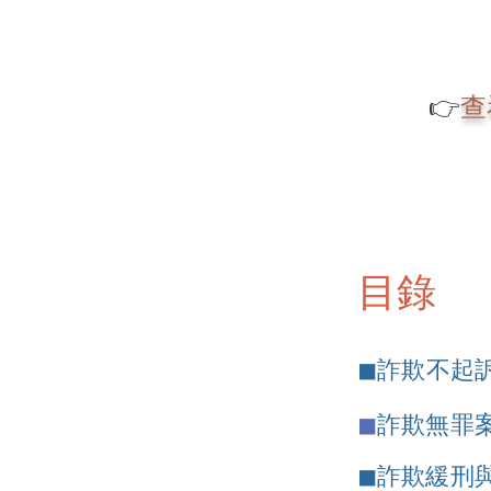
👉
查
目錄
◼詐欺不起
◼
詐欺無罪
◼
詐欺緩刑