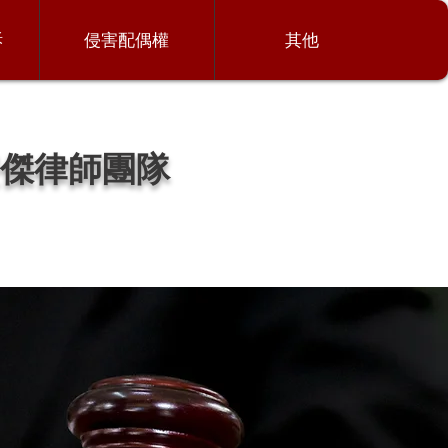
訴
侵害配偶權
其他
傑律師團隊