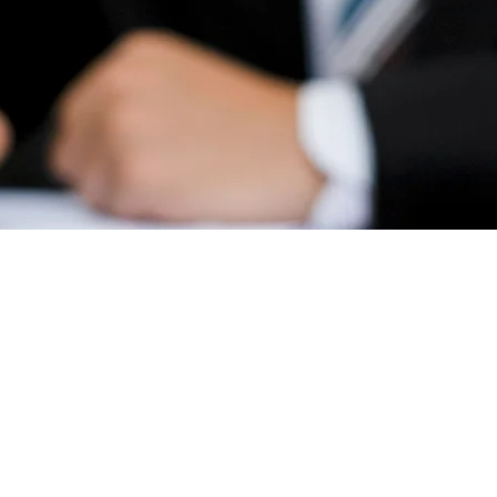
例：不起訴、無罪、
告誡書撤銷成功案例