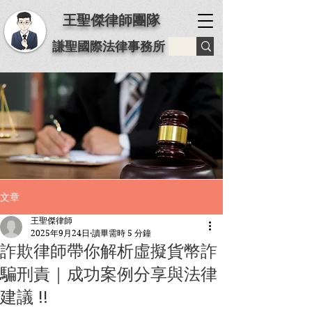
王聖傑律師團隊
謙聖國際法律事務所
文章
王聖傑律師
2025年9月24日
讀畢需時 5 分鐘
詐欺律師帶你解析虛擬貨幣詐
騙刑責｜成功案例分享與法律
建議 !!