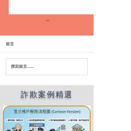
留言
撰寫留言......
【專辦詐欺案律師】面交
詐欺案要跑好幾
車手案件如何成功爭取緩
筆錄怎麼辦？專
刑？真實案例完整解析
律師教你怎麼處
詐欺案例精選