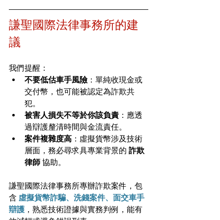
謙聖國際法律事務所的建
議
我們提醒：
不要低估車手風險
：單純收現金或
交付幣，也可能被認定為詐欺共
犯。
被害人損失不等於你該負責
：應透
過辯護釐清時間與金流責任。
案件複雜度高
：虛擬貨幣涉及技術
層面，務必尋求具專業背景的 
詐欺
律師
 協助。
謙聖國際法律事務所專辦詐欺案件，包
含 
虛擬貨幣詐騙、洗錢案件、面交車手
辯護
，熟悉技術證據與實務判例，能有