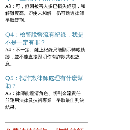
A3：可，但因被害人多已損失鉅額，和
解難度高。即使未和解，仍可透過律師
爭取緩刑。
Q4：檢警說幣流有紀錄，我是
不是一定有罪？
A4：不一定。鏈上紀錄只能顯示轉帳軌
跡，並不能直接證明你有詐欺共犯故
意。
Q5：找詐欺律師處理有什麼幫
助？
A5：律師能釐清角色、切割金流責任，
並運用法律及技術專業，爭取最佳判決
結果。