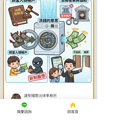
謙聖國際法律事務所
2025年11月26日
讀畢需時 6 分鐘
誤觸洗錢防制法怎麼辦？律師
我要諮詢
回首頁
教你搞清楚洗錢的意思與爭取
不起訴、無罪關鍵。