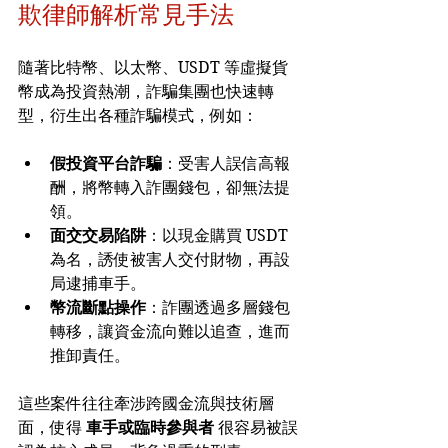
欺律師解析常見手法
隨著比特幣、以太幣、USDT 等虛擬貨
幣成為投資熱潮，詐騙集團也快速轉
型，衍生出各種詐騙模式，例如：
假投資平台詐騙
：受害人誤信高報
酬，將幣轉入詐團錢包，卻無法提
領。
面交交易陷阱
：以現金購買 USDT 
為名，誘使被害人交付財物，再設
局逮捕車手。
幣流斷點操作
：詐團透過多層錢包
轉移，讓資金流向難以追查，進而
推卸責任。
這些案件往往牽涉跨國金流與技術層
面，使得 
車手或臨時參與者
 很容易被誤