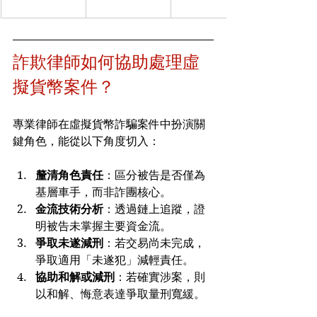
詐欺律師如何協助處理虛
擬貨幣案件？
專業律師在虛擬貨幣詐騙案件中扮演關
鍵角色，能從以下角度切入：
釐清角色責任
：區分被告是否僅為
基層車手，而非詐團核心。
金流技術分析
：透過鏈上追蹤，證
明被告未掌握主要資金流。
爭取未遂減刑
：若交易尚未完成，
爭取適用「未遂犯」減輕責任。
協助和解或減刑
：若確實涉案，則
以和解、悔意表達爭取量刑寬緩。