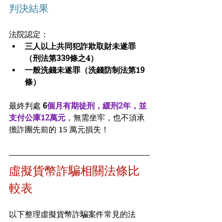
判決結果
法院認定：
三人以上共同犯詐欺取財未遂罪
（刑法第339條之4）
一般洗錢未遂罪（洗錢防制法第19
條）
最終判處 
6
個月有期徒刑，緩刑2年，並
支付公庫12萬元
，無需坐牢，也不須承
擔詐團先前的 15 萬元損失！
虛擬貨幣詐騙相關法條比
較表
以下整理虛擬貨幣詐騙案件常見的法