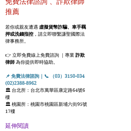
免費法律諮詢 、詐欺律師
推薦
若你或親友遭遇 
虛擬貨幣詐騙、車手羈
押或洗錢指控
，請立即聯繫謙聖國際法
律事務所。
👉 立即免費線上免費諮詢 ｜專業 
詐欺
律師
 為你提供即時協助。
📌 免費法律諮詢 | 📞 （03）3150-034  
(02)2388-8962
🏛 台北所：台北市萬華區康定路64號6
樓
🏛 桃園所：桃園市桃園區新埔六街95號
17樓
延伸閱讀