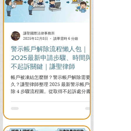
謙聖國際法律事務所
2025年12月8日
讀畢需時 6 分鐘
警示帳戶解除流程懶人包｜
2025最新申請步驟、時間與
不起訴關鍵｜謙聖律師
帳戶被凍結怎麼辦？警示帳戶解除需要多
久？謙聖律師整理 2025 最新警示帳戶解
除 4 步驟流程圖。從取得不起訴處分書到
前往警局申請，一次看懂如何解除凍結，
並解答衍生管制帳戶能否使用等常見問
題，助您快速恢復信用與生活。