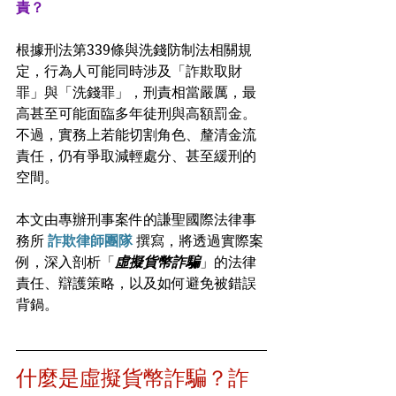
責？
根據刑法第339條與洗錢防制法相關規
定，行為人可能同時涉及「詐欺取財
罪」與「洗錢罪」，刑責相當嚴厲，最
高甚至可能面臨多年徒刑與高額罰金。
不過，實務上若能切割角色、釐清金流
責任，仍有爭取減輕處分、甚至緩刑的
空間。
本文由專辦刑事案件的謙聖國際法律事
務所 
詐欺律師團隊
 撰寫，將透過實際案
例，深入剖析「
虛擬貨幣詐騙
」的法律
責任、辯護策略，以及如何避免被錯誤
背鍋。
什麼是虛擬貨幣詐騙？詐