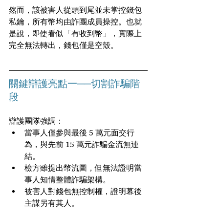
然而，該被害人從頭到尾並未掌控錢包
私鑰，所有幣均由詐團成員操控。也就
是說，即使看似「有收到幣」，實際上
完全無法轉出，錢包僅是空殼。
關鍵辯護亮點一──切割詐騙階
段
辯護團隊強調：
當事人僅參與最後 5 萬元面交行
為，與先前 15 萬元詐騙金流無連
結。
檢方雖提出幣流圖，但無法證明當
事人知情整體詐騙架構。
被害人對錢包無控制權，證明幕後
主謀另有其人。