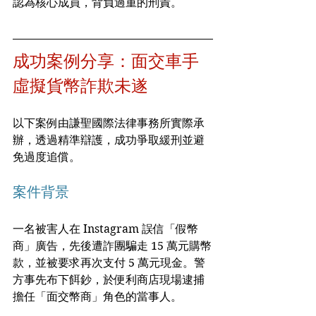
認為核心成員，背負過重的刑責。
成功案例分享：面交車手
虛擬貨幣詐欺未遂
以下案例由謙聖國際法律事務所實際承
辦，透過精準辯護，成功爭取緩刑並避
免過度追償。
案件背景
一名被害人在 Instagram 誤信「假幣
商」廣告，先後遭詐團騙走 15 萬元購幣
款，並被要求再次支付 5 萬元現金。警
方事先布下餌鈔，於便利商店現場逮捕
擔任「面交幣商」角色的當事人。