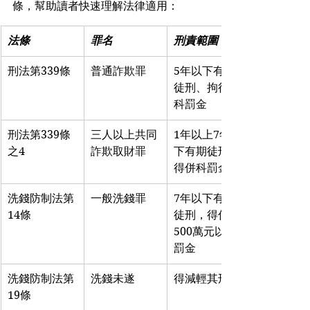
條，幫助讀者快速理解法律適用：
法條
罪名
刑責範圍
刑法第339條
普通詐欺罪
5年以下有期
徒刑、拘役或
科罰金
刑法第339條
三人以上共同
1年以上7年以
之4
詐欺取財罪
下有期徒刑，
得併科罰金
洗錢防制法第
一般洗錢罪
7年以下有期
14條
徒刑，得併科
500萬元以下
罰金
洗錢防制法第
洗錢未遂
得減輕其刑
19條