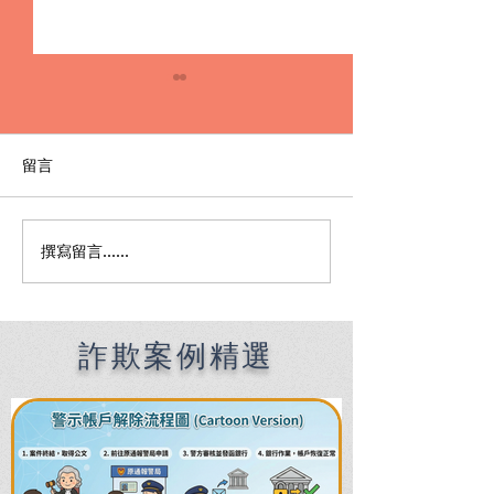
留言
撰寫留言......
A Must-Read f
外遇出軌還敢跟我搶小
Foreigners in 
孩？別慌！3分鐘秒懂「離
How an Englis
婚爭奪監護權」神級懶人
Speaking Lawye
包，教你如何KO不忠配
Kaohsiung Hel
詐欺案例精選
偶！
Overcome Lan
Barriers and L
Crises