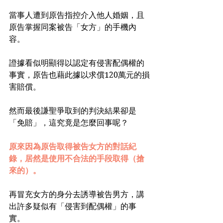
當事人遭到原告指控介入他人婚姻，且
原告掌握同案被告「女方」的手機內
容。
證據看似明顯得以認定有侵害配偶權的
事實，原告也藉此據以求償120萬元的損
害賠償。
然而最後謙聖爭取到的判決結果卻是
「免賠」，這究竟是怎麼回事呢？
原來因為原告取得被告女方的對話紀
錄，居然是使用不合法的手段取得（搶
來的）。
再冒充女方的身分去誘導被告男方，講
出許多疑似有「侵害到配偶權」的事
實。