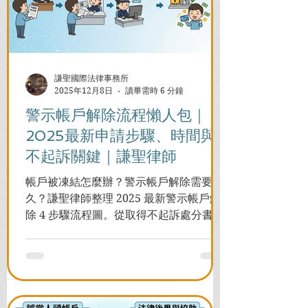
謙聖國際法律事務所
2025年12月8日
讀畢需時 6 分鐘
警示帳戶解除流程懶人包｜
2025最新申請步驟、時間與
不起訴關鍵｜謙聖律師
帳戶被凍結怎麼辦？警示帳戶解除需要多
久？謙聖律師整理 2025 最新警示帳戶解
除 4 步驟流程圖。從取得不起訴處分書到
前往警局申請，一次看懂如何解除凍結，
並解答衍生管制帳戶能否使用等常見問
題，助您快速恢復信用與生活。