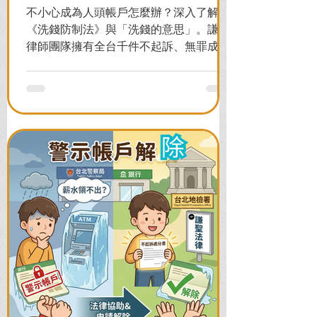
不小心成為人頭帳戶怎麼辦？深入了解
《洗錢防制法》與「洗錢的意思」。謙聖
律師團隊擁有全台千件不起訴、無罪成功
案例，教您面對警局約談與檢察官偵訊，
全力爭取不留案底的機會！