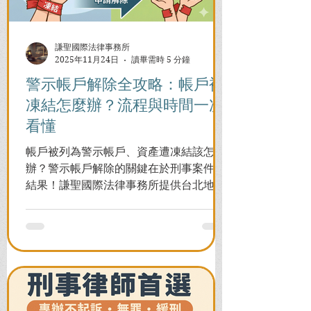
謙聖國際法律事務所
2025年11月24日
讀畢需時 5 分鐘
警示帳戶解除全攻略：帳戶被
凍結怎麼辦？流程與時間一次
看懂
帳戶被列為警示帳戶、資產遭凍結該怎麼
辦？警示帳戶解除的關鍵在於刑事案件的
結果！謙聖國際法律事務所提供台北地檢
署/法院實務解析，教你如何面對洗錢防制
法與詐欺指控，爭取不起訴或無罪，順利
解除警示與衍生管制帳戶，恢復正常生
活。