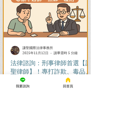
謙聖國際法律事務所
2025年11月12日
讀畢需時 5 分鐘
法律諮詢：刑事律師首選【謙
聖律師】！專打詐欺、毒品、
各種刑事案件，成功不起訴、
我要諮詢
回首頁
無罪、緩刑！
捲入刑事案件怎麼辦？立即尋求刑事律師
的免費法律諮詢，協助您在刑事訴訟初期
爭取不起訴、無罪、緩刑。