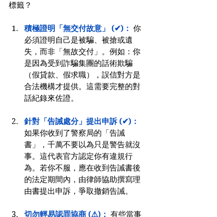
標籤？
積極證明「無交付故意」 (✔)：
 你
必須證明自己是被騙、被搶或遺
失，而非「無故交付」。例如：你
是因為受到詐騙集團的話術欺騙
（假貸款、假求職），誤信對方是
合法機構才提供。這需要完整的對
話紀錄來佐證。
針對「告誡處分」提出申訴 (✔)：
如果你收到了警察局的「告誡
書」，千萬不要以為只是警告就沒
事。這代表官方認定你有違規行
為。若你不服，應在收到告誡書後
的法定期間內，由律師協助撰寫理
由書提出申訴，爭取撤銷告誡。
切勿輕易認罪協商 (⚠)：
有些當事