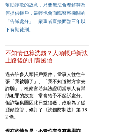
幫助詐欺的故意，只要無法合理解釋為
何提供帳戶，最輕也會面臨警察機關的
「告誡處分」，嚴重者直接面臨三年以
下有期徒刑。
不知情也算洗錢？人頭帳戶新法
上路後的刑責風險
過去許多人頭帳戶案件，當事人往往主
張「我被騙了」、「我不知道對方拿去
詐騙」，檢察官若無法證明當事人有幫
助犯罪的故意，常會給予不起訴處分。 
但詐騙集團因此日益猖獗，政府為了從
源頭控管，修訂了《洗錢防制法》第 15-
2 條。
現在的情況是：不管你有沒有參與詐