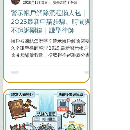
2025年12月8日
讀畢需時 6 分鐘
警示帳戶解除流程懶人包｜
2025最新申請步驟、時間與
不起訴關鍵｜謙聖律師
帳戶被凍結怎麼辦？警示帳戶解除需要多
久？謙聖律師整理 2025 最新警示帳戶解
除 4 步驟流程圖。從取得不起訴處分書到
前往警局申請，一次看懂如何解除凍結，
並解答衍生管制帳戶能否使用等常見問
題，助您快速恢復信用與生活。