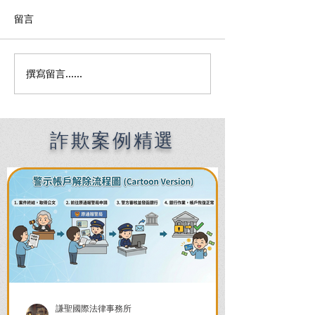
留言
撰寫留言......
提供人頭帳戶會坐牢嗎？
人頭帳戶被告洗
誤觸幫助詐欺與洗錢的 3
賠錢嗎？透過律
大自救關鍵｜謙聖法律
解「和解」與「
兩難
詐欺案例精選
謙聖國際法律事務所