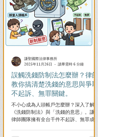
謙聖國際法律事務所
2025年11月26日
讀畢需時 6 分鐘
誤觸洗錢防制法怎麼辦？律師
教你搞清楚洗錢的意思與爭取
不起訴、無罪關鍵。
不小心成為人頭帳戶怎麼辦？深入了解
《洗錢防制法》與「洗錢的意思」。謙聖
律師團隊擁有全台千件不起訴、無罪成功
案例，教您面對警局約談與檢察官偵訊，
全力爭取不留案底的機會！