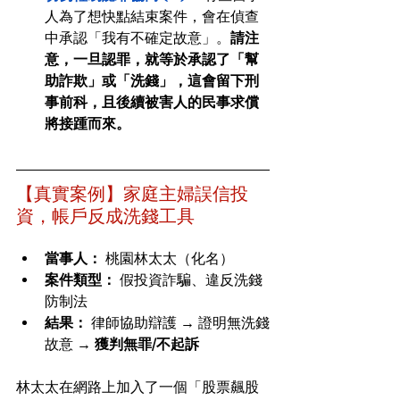
人為了想快點結束案件，會在偵查
中承認「我有不確定故意」。
請注
意，一旦認罪，就等於承認了「幫
助詐欺」或「洗錢」，這會留下刑
事前科，且後續被害人的民事求償
將接踵而來。
【真實案例】家庭主婦誤信投
資，帳戶反成洗錢工具
當事人：
 桃園林太太（化名）
案件類型：
 假投資詐騙、違反洗錢
防制法
結果：
 律師協助辯護 → 證明無洗錢
故意 → 
獲判無罪/不起訴
林太太在網路上加入了一個「股票飆股