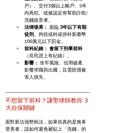
戶）、交付3個以上帳戶、5年
內再犯、或被認定有幫助詐欺/
洗錢故意者。
法律後果：
 面臨 
3年以下有期
徒刑
、拘役或科或併科新臺幣
100萬元以下罰金。
前科紀錄：
會留下刑事前科
（良民證上有紀錄）。
影響：
 坐牢風險、信用破產、
影響求職與出國，且需賠償被
害人損失。
不想留下前科？謙聖律師教你 3 
大自保關鍵
面對新法強勢執法，如果你真的是無辜
受害者，該如何避免被貼上「洗錢」的