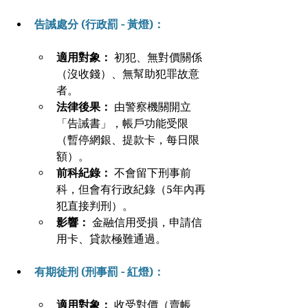
告誡處分 (行政罰 - 黃燈)：
適用對象：
 初犯、無對價關係
（沒收錢）、無幫助犯罪故意
者。
法律後果：
 由警察機關開立
「告誡書」，帳戶功能受限
（暫停網銀、提款卡，每日限
額）。
前科紀錄：
 不會留下刑事前
科，但會有行政紀錄（5年內再
犯直接判刑）。
影響：
 金融信用受損，申請信
用卡、貸款極難通過。
有期徒刑 (刑事罰 - 紅燈)：
適用對象：
 收受對價（賣帳