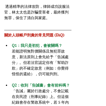
 透過精準的法律攻防，律師成功說服法
官，林太太也是詐騙受害者，最終獲判
無罪，保住了清白與家庭。
關於人頭帳戶刑責的常見問題 (FAQ)
Q1：我只是初犯，會被關嗎？
若能證明無對價關係且無犯罪故
意，新法原則上會先給予「告誡處
分」。但若法官認定你有「幫助詐
欺」的不確定故意（例如：你覺得
怪怪的還給），仍可能判刑。
Q2：收到「告誡書」會有前科嗎？
「告誡」屬於行政處分，不會記載
在良民證（刑事紀錄）上。但這個
紀錄會存在警政系統中，若 5 年內