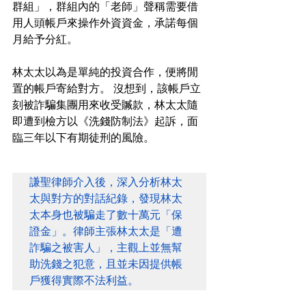
群組」，群組內的「老師」聲稱需要借
用人頭帳戶來操作外資資金，承諾每個
月給予分紅。
林太太以為是單純的投資合作，便將閒
置的帳戶寄給對方。 沒想到，該帳戶立
刻被詐騙集團用來收受贓款，林太太隨
即遭到檢方以《洗錢防制法》起訴，面
臨三年以下有期徒刑的風險。
謙聖律師介入後，深入分析林太
太與對方的對話紀錄，發現林太
太本身也被騙走了數十萬元「保
證金」。律師主張林太太是「遭
詐騙之被害人」，主觀上並無幫
助洗錢之犯意，且並未因提供帳
戶獲得實際不法利益。