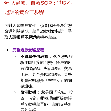
🔑 人頭帳戶自救SOP：爭取不
起訴的黃金三步驟
面對人頭帳戶案件，偵查階段是決定您
命運的關鍵期。越早啟動律師協防，爭
取
人頭帳戶不起訴
的機率越高。
完整還原受騙歷程
不遺漏任何細節：
 包含您與詐
騙集團從接觸到交付帳戶的所
有通聯記錄、對話紀錄、交易
明細、甚至是匯款紀錄。這些
都是證明您是「被害人」的關
鍵證據。
釐清動機：
 您是因「求職、投
資、借貸」哪種理由而提供帳
戶？動機越單純，越能支持無
罪的主張。