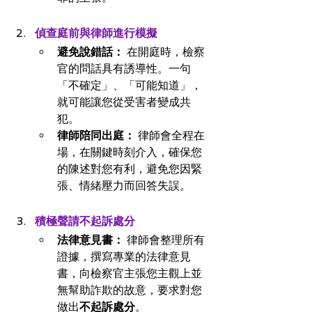
偵查庭前與律師進行模擬
避免說錯話：
 在開庭時，檢察
官的問話具有誘導性。一句
「不確定」、「可能知道」，
就可能讓您從受害者變成共
犯。
律師陪同出庭：
 律師會全程在
場，在關鍵時刻介入，確保您
的陳述對您有利，避免您因緊
張、情緒壓力而回答失誤。
積極聲請不起訴處分
法律意見書：
 律師會整理所有
證據，撰寫專業的法律意見
書，向檢察官主張您主觀上並
無幫助詐欺的故意，要求對您
做出
不起訴處分
。