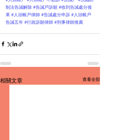
制法告誡解除
#告誡戶訴願
#收到告誡處分後
果
#人頭帳戶律師
#告誡處分申訴
#人頭帳戶
告誡五年
#行政訴願律師
#刑事律師推薦
查看全部
相關文章