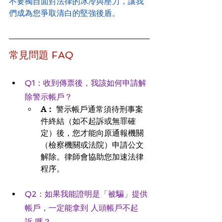
不要獨自面對法律的冰冷與壓力，讓我
們成為您爭取清白的堅強後盾。
常見問題 FAQ 
Q1：收到傳票後，我該如何申請解
除警示帳戶？
A：
 警示帳戶通常須待刑事案
件終結（如不起訴或無罪確
定）後，您才能向原通報機關
（檢察機關或法院）申請公文
解除。律師會協助您加速法律
程序。
Q2：如果我能證明是「被騙」提供
帳戶，一定能拿到 人頭帳戶不起
訴 嗎？