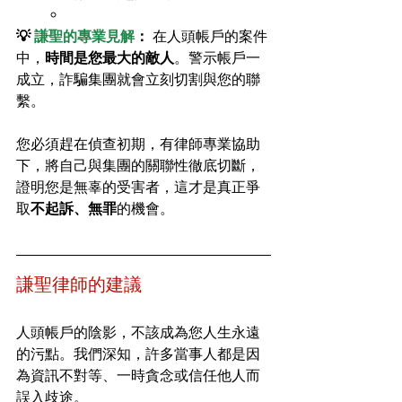
💡 
謙聖的專業見解
：
 在人頭帳戶的案件
中，
時間是您最大的敵人
。警示帳戶一
成立，詐騙集團就會立刻切割與您的聯
繫。
您必須趕在偵查初期，有律師專業協助
下，將自己與集團的關聯性徹底切斷，
證明您是無辜的受害者，這才是真正爭
取
不起訴、無罪
的機會。
謙聖律師的建議
人頭帳戶的陰影，不該成為您人生永遠
的污點。我們深知，許多當事人都是因
為資訊不對等、一時貪念或信任他人而
誤入歧途。