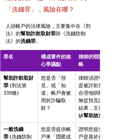
「洗錢罪」，風險在哪？
人頭帳戶的法律風險，主要集中在《刑
法》的
幫助詐欺取財罪
與《洗錢防制
法》的
洗錢罪
。
罪名
構成要件的核
律師的辯護策
心爭議點
略
幫助詐欺取財
您是否「預
律師須證明您
罪
 (刑法第
見」或「知
是被詐欺集團
339條)
道」帳戶會被
合理地哄騙，
用於詐騙取
無從預見詐欺
財？
結果，主張欠
缺
幫助故意
一般洗錢
您是否提供帳
證明您提供帳
罪
 (洗錢防制
戶來「隱匿或
戶是基於善意