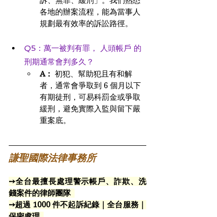
訴、無罪、緩刑」。我們熟悉
各地的辦案流程，能為當事人
規劃最有效率的訴訟路徑。
Q5：萬一被判有罪， 人頭帳戶 的
刑期通常會判多久？
A：
 初犯、幫助犯且有和解
者，通常會爭取到 6 個月以下
有期徒刑，可易科罰金或爭取
緩刑，避免實際入監與留下嚴
重案底。
謙聖國際法律事務所
➙全台最擅長處理警示帳戶、詐欺、洗
錢案件的律師團隊  
➙超過 1000 件不起訴紀錄｜全台服務｜
保密處理  