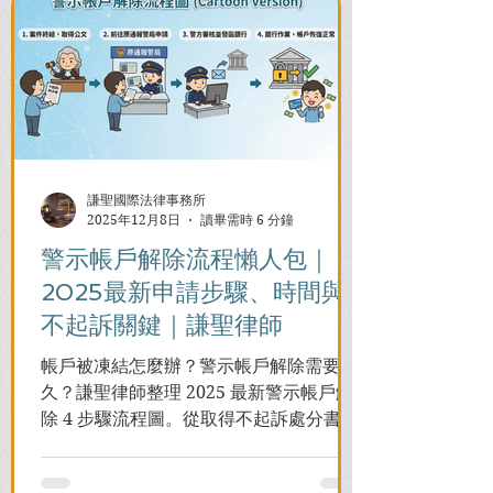
謙聖國際法律事務所
2025年12月8日
讀畢需時 6 分鐘
警示帳戶解除流程懶人包｜
2025最新申請步驟、時間與
不起訴關鍵｜謙聖律師
帳戶被凍結怎麼辦？警示帳戶解除需要多
久？謙聖律師整理 2025 最新警示帳戶解
除 4 步驟流程圖。從取得不起訴處分書到
前往警局申請，一次看懂如何解除凍結，
並解答衍生管制帳戶能否使用等常見問