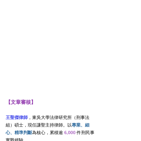
【文章審核】
王聖傑律師
，東吳大學法律研究所（刑事法
組）碩士，現任謙聖主持律師。以
專業、細
心、精準判斷
為核心，累積逾 
6,000
 件刑民事
實戰經驗。