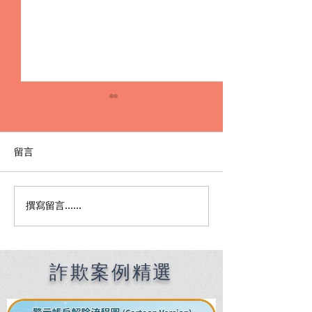
留言
撰寫留言......
辦貸款卻變成詐騙人頭？
【詐欺案件律師
律師解說人頭帳戶刑責與
控詐欺、帳戶凍
自保關鍵！
辦？律師教你化
自保關鍵！
詐欺案例精選