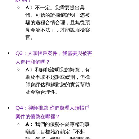
A：
 不一定。您需要提出具
體、可信的證據鏈證明「您被
騙的過程合情合理，且無從預
見金流不法」，才能說服檢察
官。
Q3：人頭帳戶案件，我需要與被害
人進行和解嗎？
A：
 和解能證明您的悔意，有
助於爭取不起訴或緩刑，但律
師會評估和解對您的實質幫助
及金額合理性。
Q4：律師推薦 你們處理人頭帳戶
案件的優勢在哪裡？
A：
 我們的優勢在於專精刑事
辯護，目標始終鎖定「不起