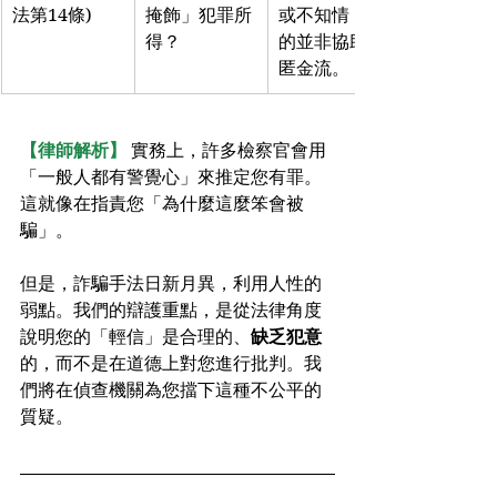
法第14條)
掩飾」犯罪所
或不知情，目
得？
的並非協助隱
匿金流。
【律師解析】
 實務上，許多檢察官會用
「一般人都有警覺心」來推定您有罪。
這就像在指責您「為什麼這麼笨會被
騙」。
但是，詐騙手法日新月異，利用人性的
弱點。我們的辯護重點，是從法律角度
說明您的「輕信」是合理的、
缺乏犯意
的，而不是在道德上對您進行批判。我
們將在偵查機關為您擋下這種不公平的
質疑。