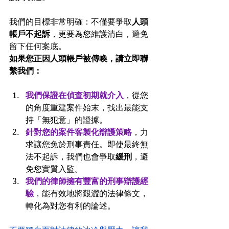
我們的目標非常明確：不僅要爭取
人頭
帳戶不起訴
，更要為您維護清白，避免
留下任何案底。
如果您正因人頭帳戶被傳喚，請立即聯
繫我們：
我們保證在偵查初期就介入
，從您
的角度重建案件始末，找出最能支
持「無犯意」的證據。
針對您的案件客製化辯護策略
，力
求讓您免於刑事責任。即使最終無
法不起訴，我們也會爭取
緩刑
，避
免您實質入監。
我們的律師擁有豐富的刑事辯護經
驗
，能有效地將艱澀的法律條文，
轉化為對您有利的論述。