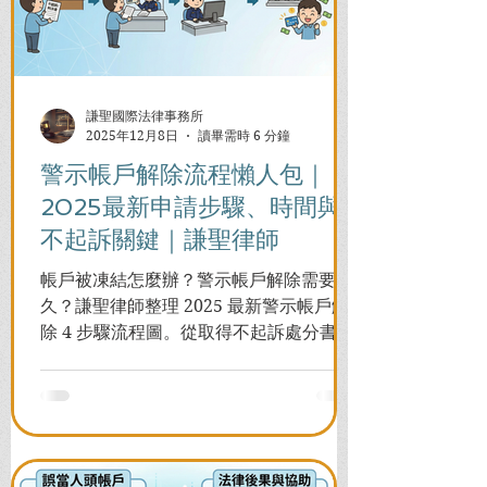
謙聖國際法律事務所
2025年12月8日
讀畢需時 6 分鐘
警示帳戶解除流程懶人包｜
2025最新申請步驟、時間與
不起訴關鍵｜謙聖律師
帳戶被凍結怎麼辦？警示帳戶解除需要多
久？謙聖律師整理 2025 最新警示帳戶解
除 4 步驟流程圖。從取得不起訴處分書到
前往警局申請，一次看懂如何解除凍結，
並解答衍生管制帳戶能否使用等常見問
題，助您快速恢復信用與生活。