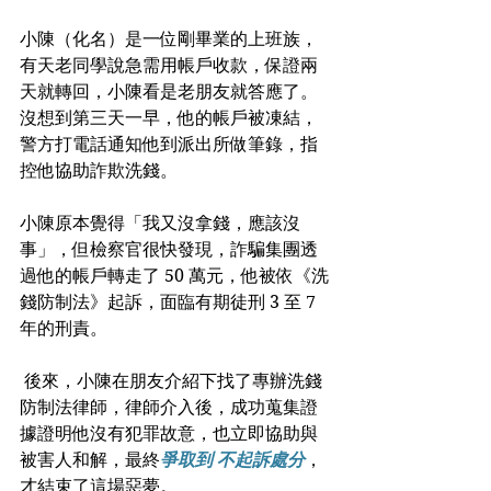
小陳（化名）是一位剛畢業的上班族，
有天老同學說急需用帳戶收款，保證兩
天就轉回，小陳看是老朋友就答應了。
沒想到第三天一早，他的帳戶被凍結，
警方打電話通知他到派出所做筆錄，指
控他協助詐欺洗錢。 
小陳原本覺得「我又沒拿錢，應該沒
事」，但檢察官很快發現，詐騙集團透
過他的帳戶轉走了 50 萬元，他被依《洗
錢防制法》起訴，面臨有期徒刑 3 至 7 
年的刑責。
 後來，小陳在朋友介紹下找了專辦洗錢
防制法律師，律師介入後，成功蒐集證
據證明他沒有犯罪故意，也立即協助與
被害人和解，最終
爭取到 不起訴處分
，
才結束了這場惡夢。