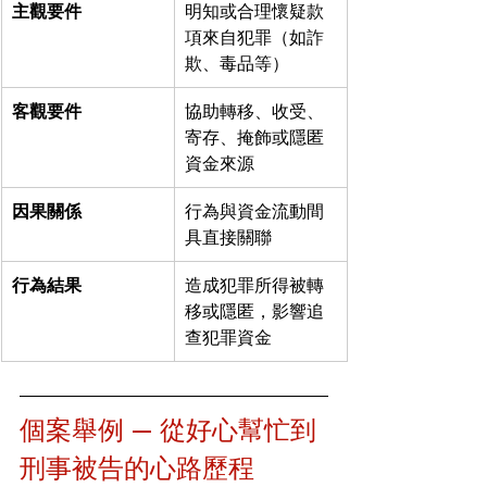
主觀要件
明知或合理懷疑款
項來自犯罪（如詐
欺、毒品等）
客觀要件
協助轉移、收受、
寄存、掩飾或隱匿
資金來源
因果關係
行為與資金流動間
具直接關聯
行為結果
造成犯罪所得被轉
移或隱匿，影響追
查犯罪資金
個案舉例
— 從好心幫忙到
刑事被告的心路歷程