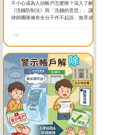
不小心成為人頭帳戶怎麼辦？深入了解
《洗錢防制法》與「洗錢的意思」。謙聖
律師團隊擁有全台千件不起訴、無罪成功
案例，教您面對警局約談與檢察官偵訊，
全力爭取不留案底的機會！