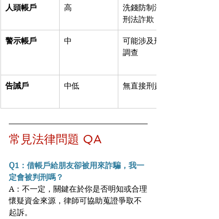
人頭帳戶
高
洗錢防制法、
刑法詐欺
警示帳戶
中
可能涉及刑案
調查
告誡戶
中低
無直接刑責
常見法律問題 QA
Q1：借帳戶給朋友卻被用來詐騙，我一
定會被判刑嗎？
A：不一定，關鍵在於你是否明知或合理
懷疑資金來源，律師可協助蒐證爭取不
起訴。