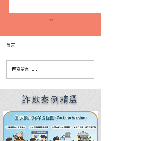
留言
撰寫留言......
【警示帳戶被提告幫助詐
帳戶被拿去洗錢
欺、洗錢怎麼辦？】專辦
人頭帳戶洗錢、
詐欺律師教你如何止血與
與律師實務解答
自清！
懂！
詐欺案例精選