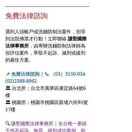
免費法律諮詢 
遇到人頭帳戶或洗錢防制法案件，別等
到法院傳票才行動！立即聯絡 
謙聖國際
法律事務所
，由專辦洗錢防制法律師為
你評估案件，爭取不起訴、減刑或緩刑
的最佳方案。
📌 免費法律諮詢 | 📞 （03）3150-034  
(02)2388-8962
🏛 台北所：台北市萬華區康定路64號6
樓
🏛 桃園所：桃園市桃園區新埔六街95號
17樓
🔍
 謙聖國際法律事務所 | 全台唯一累積
千件不起訴、無罪、緩刑成功案例，助