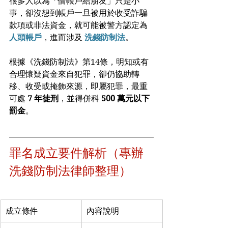
很多人以為「借帳戶給朋友」只是小
事，卻沒想到帳戶一旦被用於收受詐騙
款項或非法資金，就可能被警方認定為 
人頭帳戶
，進而涉及 
洗錢防制法
。
根據《洗錢防制法》第14條，明知或有
合理懷疑資金來自犯罪，卻仍協助轉
移、收受或掩飾來源，即屬犯罪，最重
可處 
7 年徒刑
，並得併科 
500 萬元以下
罰金
。
罪名成立要件解析（專辦
洗錢防制法律師整理）
成立條件
內容說明