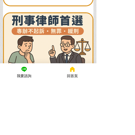
活。
我要諮詢
回首頁
謙聖國際法律事務所
2025年11月12日
讀畢需時 5 分鐘
法律諮詢：刑事律師首選【謙
聖律師】！專打詐欺、毒品、
各種刑事案件，成功不起訴、
無罪、緩刑！
捲入刑事案件怎麼辦？立即尋求刑事律師