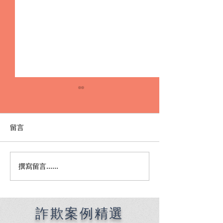
留言
撰寫留言......
Premier English
何時該找刑事律
Speaking Criminal
南：偵查到審判
Defense Lawyers for
關鍵時機全解析
Filipinos in Taiwan:
Chien Sheng
詐欺案例精選
International Law Firm