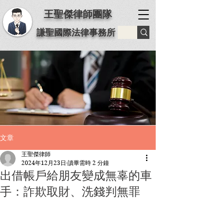
王聖傑律師團隊
謙聖國際法律事務所
文章
王聖傑律師
2024年12月23日
讀畢需時 2 分鐘
出借帳戶給朋友變成無辜的車
手：詐欺取財、洗錢判無罪