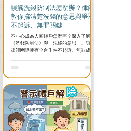
誤觸洗錢防制法怎麼辦？律師
教你搞清楚洗錢的意思與爭取
不起訴、無罪關鍵。
不小心成為人頭帳戶怎麼辦？深入了解
《洗錢防制法》與「洗錢的意思」。謙聖
律師團隊擁有全台千件不起訴、無罪成功
案例，教您面對警局約談與檢察官偵訊，
全力爭取不留案底的機會！