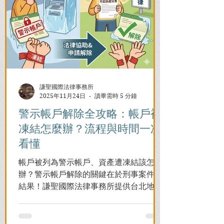
謙聖國際法律事務所
2025年11月24日
讀畢需時 5 分鐘
警示帳戶解除全攻略：帳戶被
凍結怎麼辦？流程與時間一次
看懂
帳戶被列為警示帳戶、資產遭凍結該怎麼
辦？警示帳戶解除的關鍵在於刑事案件的
結果！謙聖國際法律事務所提供台北地檢
署/法院實務解析，教你如何面對洗錢防制
法與詐欺指控，爭取不起訴或無罪，順利
解除警示與衍生管制帳戶，恢復正常生