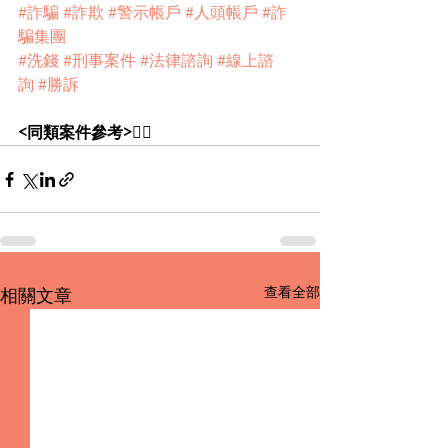
#詐騙
#詐欺
#警示帳戶
#人頭帳戶
#詐
騙集團
#洗錢
#刑事案件
#法律諮詢
#線上諮
詢
#勝訴
<同類案件參考>
👇🏻
查看全部
相關文章