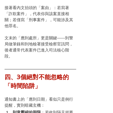
接著看內文抬頭的「案由」：若寫著
「詐欺案件」，代表你與該案直接相
關；若僅寫「刑事案件」，可能涉及其
他罪名。
文末的「應到處所」更是關鍵——到警
局做筆錄和到地檢署接受檢察官訊問，
後者通常代表案件已進入司法核心階
段。
四、3個絕對不能忽略的
「時間陷阱」
通知書上的「應到日期」看似只是例行
提醒，實則暗藏玄機：
刻意壓縮的期限
：若收到隔天就要