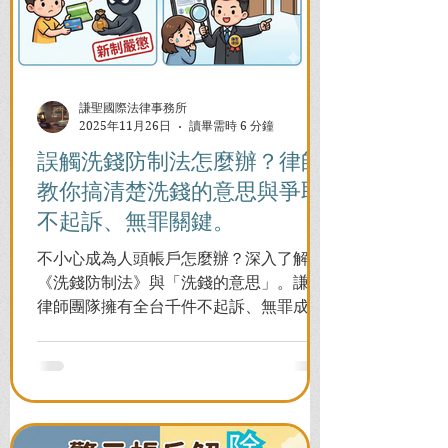
謙聖國際法律事務所
2025年11月26日
讀畢需時 6 分鐘
誤觸洗錢防制法怎麼辦？律師
教你搞清楚洗錢的意思與爭取
不起訴、無罪關鍵。
不小心成為人頭帳戶怎麼辦？深入了解
《洗錢防制法》與「洗錢的意思」。謙聖
律師團隊擁有全台千件不起訴、無罪成功
案例，教您面對警局約談與檢察官偵訊，
全力爭取不留案底的機會！