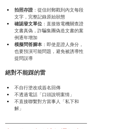
拍照存證
：從信封郵戳到內文每段
文字，完整記錄原始狀態
確認發文單位
：直接致電機關查證
文書真偽，詐騙集團偽造文書的案
例逐年增加
模擬問答腳本
：即使是證人身分，
也要預演可能問題，避免被誘導性
提問誤導
絕對不能踩的雷
不自行塗改或簽名回傳
不透過電話「口頭說明案情」
不直接聯繫對方當事人「私下和
解」