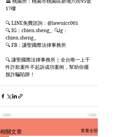
🏛 桃園所：桃園市桃園區新埔六街95號
17樓
🔍 LINE免費諮詢：@lawuicc001
🔍 IG：chien.sheng_  🔍ig：
chien.sheng_
🔍 FB：謙聖國際法律事務所
🔍 謙聖國際法律事務所 | 全台唯一上千
件詐欺案件不起訴成功案例，幫助你擺
脫詐騙陷阱！
查看全部
相關文章