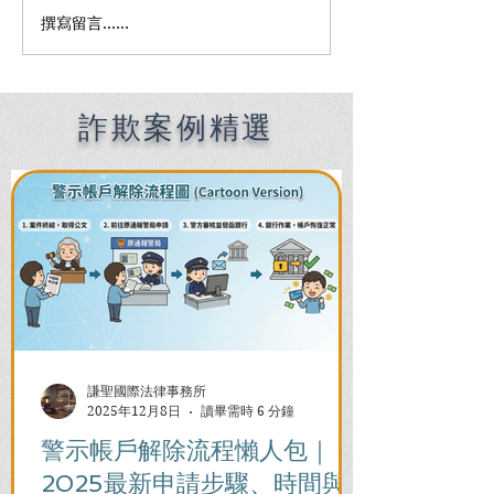
撰寫留言......
Premier English
何時該找刑事律
Speaking Criminal
南：偵查到審判
Defense Lawyers for
關鍵時機全解析
Filipinos in Taiwan:
Chien Sheng
詐欺案例精選
International Law Firm
謙聖國際法律事務所
2025年12月8日
讀畢需時 6 分鐘
警示帳戶解除流程懶人包｜
2025最新申請步驟、時間與