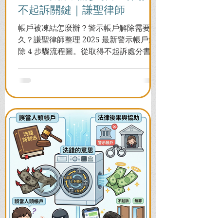
不起訴關鍵｜謙聖律師
帳戶被凍結怎麼辦？警示帳戶解除需要多
久？謙聖律師整理 2025 最新警示帳戶解
除 4 步驟流程圖。從取得不起訴處分書到
前往警局申請，一次看懂如何解除凍結，
並解答衍生管制帳戶能否使用等常見問
題，助您快速恢復信用與生活。