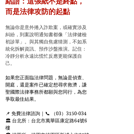
結語：這張紙不是終點，
而是法律攻防的起點
無論你是意外捲入詐欺案，或確實涉及
糾紛，到案說明通知書都像「法律健檢
初診單」。與其獨自焦慮猜測，不如系
統化拆解資訊、預作沙盤推演。記住：
冷靜分析永遠比慌忙反應更能保護自
己。
如果您正面臨法律問題，無論是偵查、
開庭，還是案件已確定想尋求救濟，謙
聖國際法律事務所都願與您同行，為您
爭取最佳結果。
📌 免費法律諮詢 | 📞 （03）3150-034
🏛 台北所：台北市萬華區康定路64號6
樓