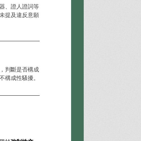
器、證人證詞等
未提及違反意願
，判斷是否構成
不構成性騷擾。