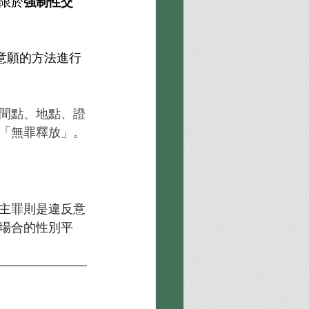
限於
強制性交
意願的方法進行
間點、地點、證
「無罪釋放」。
主罪則是違反意
場合的性別平