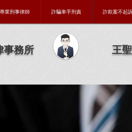
專業刑事律師
詐騙車手刑責
詐欺案不起
律事務所
王聖