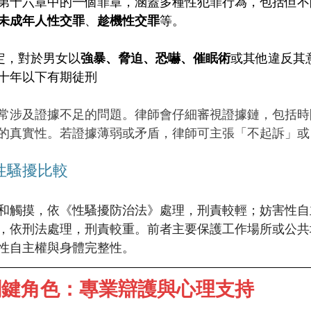
第十六章中的一個罪章，涵蓋多種性犯罪行為，包括但不
未成年人性交罪
、
趁機性交罪
等。
定，對於男女以
強暴、脅迫、恐嚇、催眠術
或其他違反其
十年以下有期徒刑
常涉及證據不足的問題。律師會仔細審視證據鏈，包括時
的真實性。若證據薄弱或矛盾，律師可主張「不起訴」或
性騷擾比較
和觸摸，依《性騷擾防治法》處理，刑責較輕；妨害性自
，依刑法處理，刑責較重。前者主要保護工作場所或公共
性自主權與身體完整性。
關鍵角色：專業辯護與心理支持