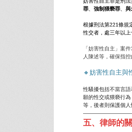
妨害性自主罪是刑法
罪
、
強制猥褻罪
、
與
根據刑法第221條規
性交者，處三年以上
「妨害性自主」案件
人陳述等，確保指控
🔸妨害性自主與
性騷擾包括不當言語
願的性交或猥褻行為
等，後者則保護個人
五、律師的