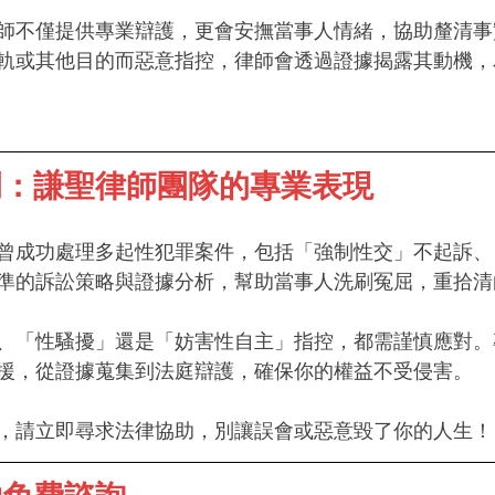
師不僅提供專業辯護，更會安撫當事人情緒，協助釐清事
軌或其他目的而惡意指控，律師會透過證據揭露其動機，
例：謙聖律師團隊的專業表現
曾成功處理多起性犯罪案件，包括「強制性交」不起訴、
準的訴訟策略與證據分析，幫助當事人洗刷冤屈，重拾清
、「性騷擾」還是「妨害性自主」指控，都需謹慎應對。
援，從證據蒐集到法庭辯護，確保你的權益不受侵害。
，請立即尋求法律協助，別讓誤會或惡意毀了你的人生！