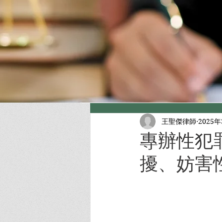
王聖傑律師
2025
專辦性犯
擾、妨害