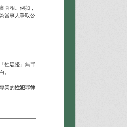
實真相。例如，
為當事人爭取公
「性騷擾」無罪
白。
專業的
性犯罪律