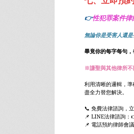
七、立即預
👉
性犯罪案件律
無論你是受害人還是
畢竟你的每字每句，
※謙聖與其他律所不
利用清晰的邏輯，準
盡全力替您解決。
📞 免費法律諮詢
📌 LINE法律諮詢：
📌 電話預約律師會議：0