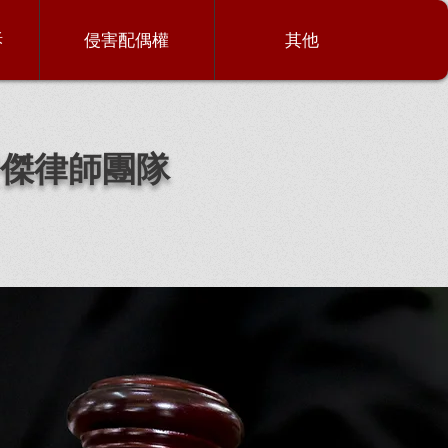
訴
侵害配偶權
其他
傑律師團隊