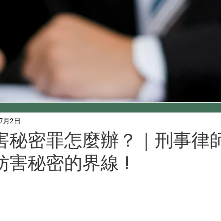
年7月2日
害秘密罪怎麼辦？｜刑事律
害秘密的界線 !