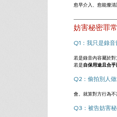
愈早介入、愈能釐清
妨害秘密罪常
Q1：我只是錄
若是錄音內容屬於對
若是
自保用途且合乎
Q2：偷拍別人
會。就算對方行為不
Q3：被告妨害