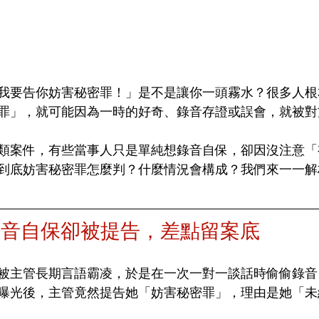
我要告你妨害秘密罪！」是不是讓你一頭霧水？很多人根
罪」，就可能因為一時的好奇、錄音存證或誤會，就被對
類案件，有些當事人只是單純想錄音自保，卻因沒注意「
到底妨害秘密罪怎麼判？什麼情況會構成？我們來一一解
錄音自保卻被提告，差點留案底
被主管長期言語霸凌，於是在一次一對一談話時偷偷錄音
曝光後，主管竟然提告她「妨害秘密罪」，理由是她「未