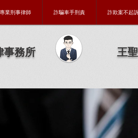
專業刑事律師
詐騙車手刑責
詐欺案不起
律事務所
王聖