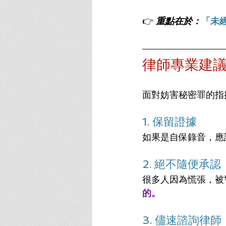
👉 
重點在於：
「未
律師專業建
面對妨害秘密罪的指
1. 保留證據
如果是自保錄音，應
2. 絕不隨便承認
很多人因為慌張，被
的。
3. 儘速諮詢律師