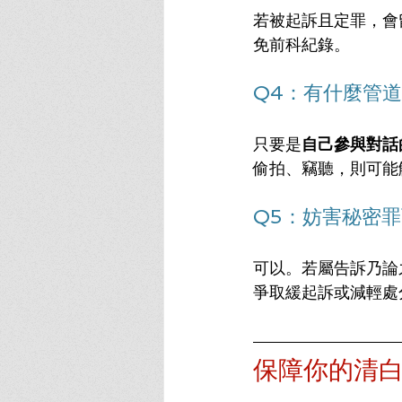
若被起訴且定罪，會
免前科紀錄。
Q4：有什麼管
只要是
自己參與對話
偷拍、竊聽，則可能
Q5：妨害秘密
可以。若屬告訴乃論
爭取緩起訴或減輕處
保障你的清