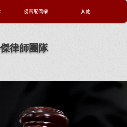
訴
侵害配偶權
其他
傑律師團隊