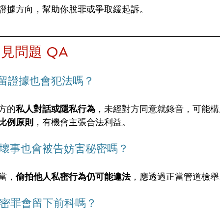
證據方向，幫助你脫罪或爭取緩起訴。
見問題 QA
音留證據也會犯法嗎？
方的
私人對話或隱私行為
，未經對方同意就錄音，可能構
比例原則
，有機會主張合法利益。
做壞事也會被告妨害秘密嗎？
當，
偷拍他人私密行為仍可能違法
，應透過正當管道檢舉
秘密罪會留下前科嗎？