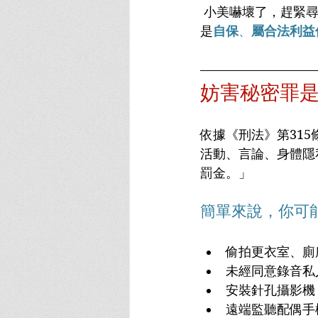
 小美嚇壞了，趕緊尋求律師協助。經由律師分析並爭取，最終成功說服檢察官認定錄音目的
是
自保
、
屬合法利益
妨害秘密罪
依據《刑法》第31
活動、言論、身體隱
罰金。」
簡單來說，你可
偷拍更衣室、廁
未經同意錄音私
安裝針孔攝影機
遠端監聽配偶手