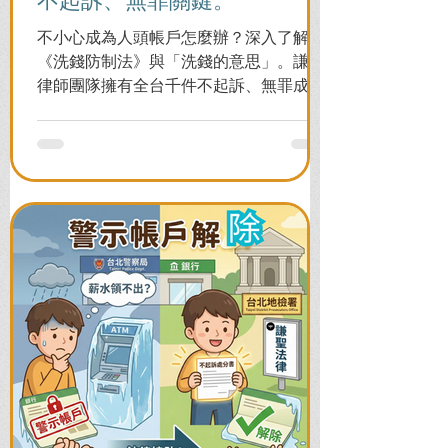
不小心成為人頭帳戶怎麼辦？深入了解
《洗錢防制法》與「洗錢的意思」。謙聖
律師團隊擁有全台千件不起訴、無罪成功
案例，教您面對警局約談與檢察官偵訊，
全力爭取不留案底的機會！