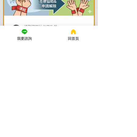
謙聖國際法律事務所
2025年11月24日
讀畢需時 5 分鐘
我要諮詢
回首頁
警示帳戶解除全攻略：帳戶被
凍結怎麼辦？流程與時間一次
看懂
帳戶被列為警示帳戶、資產遭凍結該怎麼
辦？警示帳戶解除的關鍵在於刑事案件的
結果！謙聖國際法律事務所提供台北地檢
署/法院實務解析，教你如何面對洗錢防制
法與詐欺指控，爭取不起訴或無罪，順利
解除警示與衍生管制帳戶，恢復正常生
活。