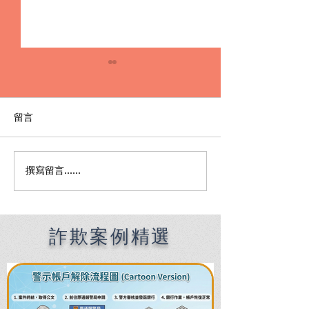
留言
撰寫留言......
Premier English
何時該找刑事律
Speaking Criminal
南：偵查到審判
Defense Lawyers for
關鍵時機全解析
Filipinos in Taiwan:
Chien Sheng
詐欺案例精選
International Law Firm