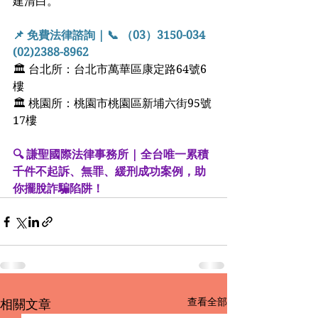
建清白。
📌 免費法律諮詢 | 📞 （03）3150-034  
(02)2388-8962
🏛 台北所：台北市萬華區康定路64號6
樓
🏛 桃園所：桃園市桃園區新埔六街95號
17樓
🔍 謙聖國際法律事務所 | 全台唯一累積
千件不起訴、無罪、緩刑成功案例，助
你擺脫詐騙陷阱！
查看全部
相關文章