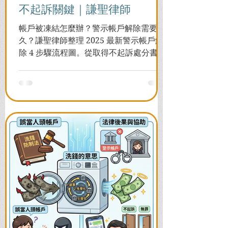
不起訴關鍵｜謙聖律師
帳戶被凍結怎麼辦？警示帳戶解除需要多
久？謙聖律師整理 2025 最新警示帳戶解
除 4 步驟流程圖。從取得不起訴處分書到
前往警局申請，一次看懂如何解除凍結，
並解答衍生管制帳戶能否使用等常見問
題，助您快速恢復信用與生活。