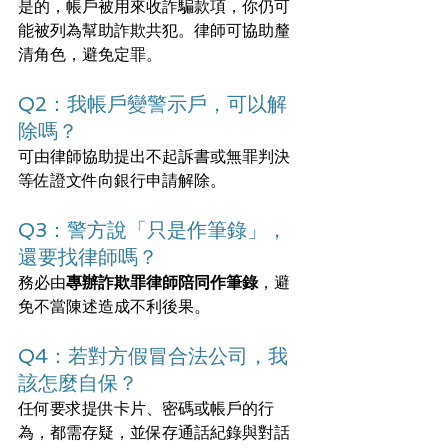
是的，帳戶被用來收詐騙款項，你仍可
能被列為幫助詐欺共犯。律師可協助釐
清角色，避免定罪。
Q2：我帳戶變警示戶，可以解
除嗎？
可由律師協助提出不起訴書或無罪判決
等佐證文件向銀行申請解除。
Q3：警方說「只是作筆錄」，
還要找律師嗎？
務必由
專辦詐欺罪律師陪同作筆錄
，避
免不當陳述造成不利後果。
Q4：若對方假冒合法公司，我
該怎麼自保？
任何要求提供卡片、密碼或帳戶的行
為，都需存疑，並保存通話紀錄與對話