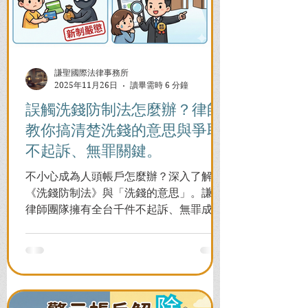
謙聖國際法律事務所
2025年11月26日
讀畢需時 6 分鐘
誤觸洗錢防制法怎麼辦？律師
教你搞清楚洗錢的意思與爭取
不起訴、無罪關鍵。
不小心成為人頭帳戶怎麼辦？深入了解
《洗錢防制法》與「洗錢的意思」。謙聖
律師團隊擁有全台千件不起訴、無罪成功
案例，教您面對警局約談與檢察官偵訊，
全力爭取不留案底的機會！