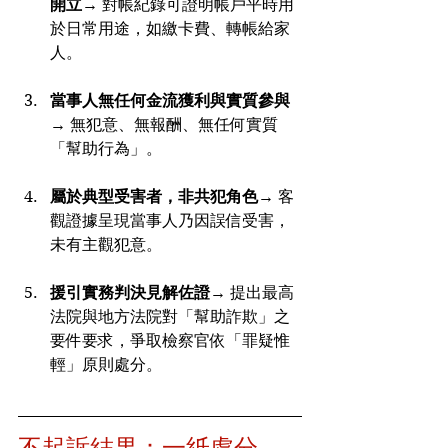
開立
→ 對帳紀錄可證明帳戶平時用
於日常用途，如繳卡費、轉帳給家
人。
當事人無任何金流獲利與實質參與
→ 無犯意、無報酬、無任何實質
「幫助行為」。
屬於典型受害者，非共犯角色
→ 客
觀證據呈現當事人乃因誤信受害，
未有主觀犯意。
援引實務判決見解佐證
→ 提出最高
法院與地方法院對「幫助詐欺」之
要件要求，爭取檢察官依「罪疑惟
輕」原則處分。
不起訴結果：一紙處分