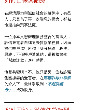
如何自保與翻身
在經濟壓力與誠信社會的縫隙中，有些
人，只是為了再一次喘息的機會，卻被
命運推向刑事法庭。
一位原本只想辦理債務整合的當事人，
誤信來電者自稱過去貸款業務員，因而
提供帳戶進行所謂「身分驗證」程序。
最終，不僅帳戶遭凍結，還被檢警依
「幫助詐欺」進行偵辦。
他是共犯嗎？不。他只是另一位被詐騙
集團操弄的受害者。在
專辦詐欺罪律師
的介入下，最終爭取到
「不起訴處
分」
，成功脫身。