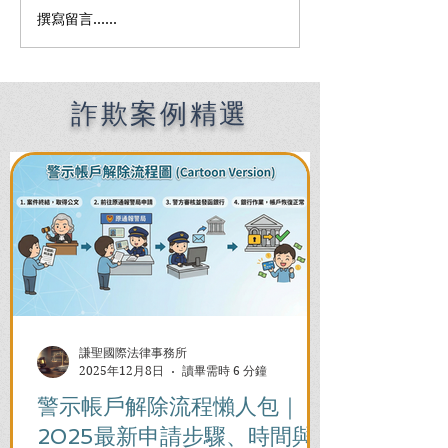
撰寫留言......
【警示帳戶貸款詐騙案】
被貸款詐騙還會
想借錢竟變詐騙共犯？一
信代辦「美化帳
招自保免被誤會！｜無罪
無罪脫身？刑事
成功案例分享
如何自保！
詐欺案例精選
謙聖國際法律事務所
2025年12月8日
讀畢需時 6 分鐘
警示帳戶解除流程懶人包｜
2025最新申請步驟、時間與