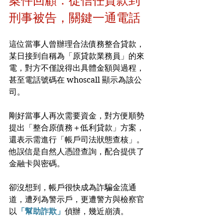
案件回顧：從信任貸款到
刑事被告，關鍵一通電話
這位當事人曾辦理合法債務整合貸款，
某日接到自稱為「原貸款業務員」的來
電，對方不僅說得出具體金額與過程，
甚至電話號碼在 whoscall 顯示為該公
司。
剛好當事人再次需要資金，對方便順勢
提出「整合原債務＋低利貸款」方案，
還表示需進行「帳戶司法狀態查核」。
他誤信是自然人憑證查詢，配合提供了
金融卡與密碼。
卻沒想到，帳戶很快成為詐騙金流通
道，遭列為警示戶，更遭警方與檢察官
以
「幫助詐欺」
偵辦，幾近崩潰。