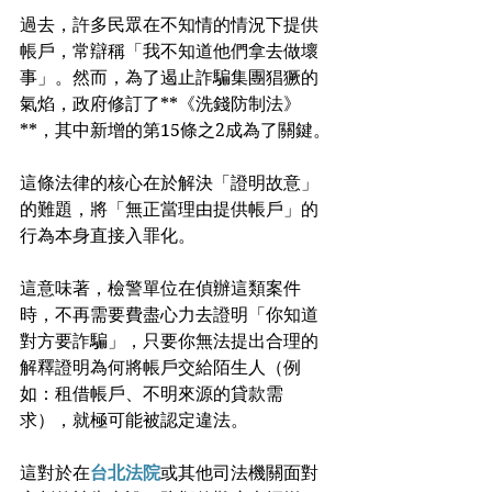
過去，許多民眾在不知情的情況下提供
帳戶，常辯稱「我不知道他們拿去做壞
事」。然而，為了遏止詐騙集團猖獗的
氣焰，政府修訂了**《洗錢防制法》
**，其中新增的第15條之2成為了關鍵。
這條法律的核心在於解決「證明故意」
的難題，將「無正當理由提供帳戶」的
行為本身直接入罪化。
這意味著，檢警單位在偵辦這類案件
時，不再需要費盡心力去證明「你知道
對方要詐騙」，只要你無法提出合理的
解釋證明為何將帳戶交給陌生人（例
如：租借帳戶、不明來源的貸款需
求），就極可能被認定違法。
這對於在
台北法院
或其他司法機關面對