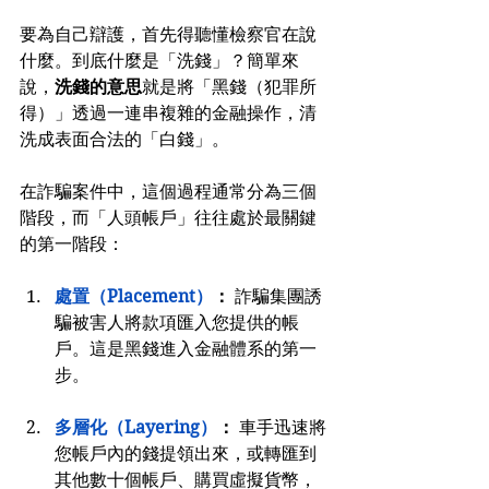
要為自己辯護，首先得聽懂檢察官在說
什麼。到底什麼是「洗錢」？簡單來
說，
洗錢的意思
就是將「黑錢（犯罪所
得）」透過一連串複雜的金融操作，清
洗成表面合法的「白錢」。
在詐騙案件中，這個過程通常分為三個
階段，而「人頭帳戶」往往處於最關鍵
的第一階段：
處置（Placement）
：
 詐騙集團誘
騙被害人將款項匯入您提供的帳
戶。這是黑錢進入金融體系的第一
步。
多層化（Layering）
：
 車手迅速將
您帳戶內的錢提領出來，或轉匯到
其他數十個帳戶、購買虛擬貨幣，