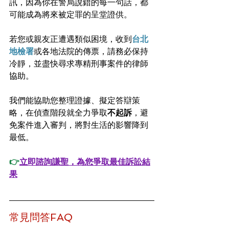
訊，因為你在警局說錯的每一句話，都
可能成為將來被定罪的呈堂證供。
若您或親友正遭遇類似困境，收到
台北
地檢署
或各地法院的傳票，請務必保持
冷靜，並盡快尋求專精刑事案件的律師
協助。
我們能協助您整理證據、擬定答辯策
略，在偵查階段就全力爭取
不起訴
，避
免案件進入審判，將對生活的影響降到
最低。
👉
立即諮詢謙聖，為您爭取最佳訴訟結
果
常見問答FAQ