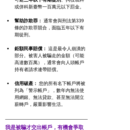
或併科新臺幣一百萬元以下罰金。
幫助詐欺罪：
 通常會與刑法第339
條的詐欺罪競合，面臨五年以下有
期徒刑。
鉅額民事賠償：
 這是最令人崩潰的
部分。被害人被騙走的金額（可能
高達數百萬），通常會向人頭帳戶
持有者請求連帶賠償。
信用破產：
 您的所有名下帳戶將被
列為「警示帳戶」，數年內無法使
用網銀、無法貸款、甚至無法開立
薪轉戶，嚴重影響生活。
我是被騙才交出帳戶，有機會爭取