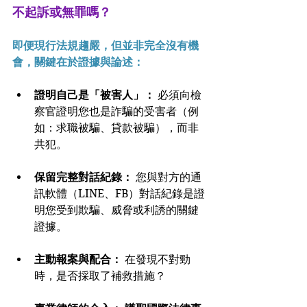
不起訴或無罪嗎？
即便現行法規趨嚴，但並非完全沒有機
會，關鍵在於證據與論述：
證明自己是「被害人」：
 必須向檢
察官證明您也是詐騙的受害者（例
如：求職被騙、貸款被騙），而非
共犯。
保留完整對話紀錄：
 您與對方的通
訊軟體（LINE、FB）對話紀錄是證
明您受到欺騙、威脅或利誘的關鍵
證據。
主動報案與配合：
 在發現不對勁
時，是否採取了補救措施？