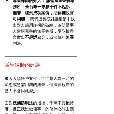
專業律師的介入：
謙聖國際法律事
務所 | 全台唯一累積千件不起訴、
無罪、緩刑成功案例，助你擺脫官
司糾纏！
 我們擅長從對話細節中找
出對方施用詐術的破綻，協助當事
人建構完整的無罪答辯，爭取檢察
官做出
不起訴
處分，或法院的
無罪
判決。
謙聖律師的建議
捲入人頭帳戶案件，往往是因為一時的
疏忽或急需用錢的無奈，但法律程序的
壓力不會因此減少。
面對
洗錢防制法
的指控，千萬不要抱持
著「反正我沒做壞事」的僥倖心態去應