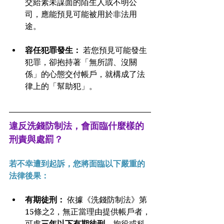
交給素未謀面的陌生人或不明公
司，應能預見可能被用於非法用
途。
容任犯罪發生：
 若您預見可能發生
犯罪，卻抱持著「無所謂、沒關
係」的心態交付帳戶，就構成了法
律上的「幫助犯」。
違反洗錢防制法，會面臨什麼樣的
刑責與處罰？
若不幸遭到起訴，您將面臨以下嚴重的
法律後果：
有期徒刑：
 依據《洗錢防制法》第
15條之2，無正當理由提供帳戶者，
可處
三年以下有期徒刑
、拘役或科