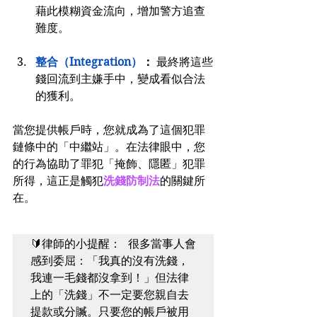
藉此模糊資金流向，增加警方追查
難度。
整合（Integration）
：
 最終將這些
錢回流到主嫌手中，變成看似合法
的獲利。
當您提供帳戶時，您就成為了這個犯罪
鏈條中的「中繼站」。在法律眼中，您
的行為協助了罪犯「掩飾、隱匿」犯罪
所得，這正是觸犯
洗錢防制法
的關鍵所
在。
🔰律師的小提醒： 很多當事人會
感到委屈：「我真的沒有洗錢，
我連一毛錢都沒拿到！」但法律
上的「洗錢」不一定要您親自去
提款或分贓。只要您的帳戶被用