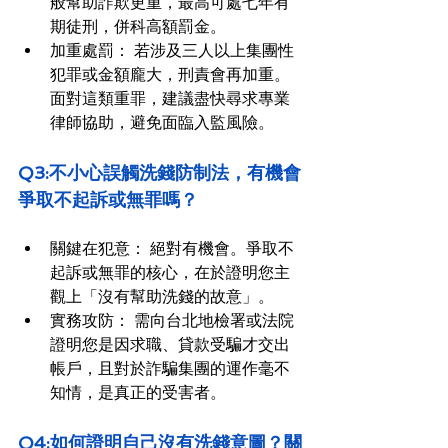
般幫助詐欺更重，最高可處七年有
期徒刑，併科高額罰金。
加重處罰： 若涉及三人以上集團性
犯罪或金額龐大，刑責會再加重。
面對這類重罪，建議盡快尋求專業
律師協助，避免面臨入監風險。
Q3:不小心誤觸洗錢防制法，有機會
爭取不起訴或無罪嗎？
關鍵在犯意： 絕對有機會。爭取不
起訴或無罪的核心，在於證明您主
觀上「沒有幫助洗錢的故意」。
實務攻防： 需向台北地檢署或法院
證明您是因求職、貸款受騙才交出
帳戶，且對於詐騙集團的運作毫不
知情，是真正的受害者。
Q4:如何證明自己沒有洗錢意圖？關