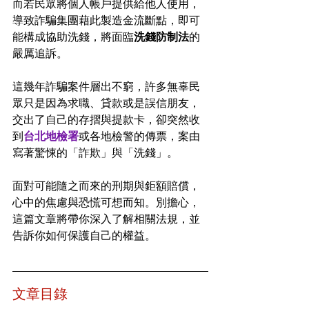
而若民眾將個人帳戶提供給他人使用，
導致詐騙集團藉此製造金流斷點，即可
能構成協助洗錢，將面臨
洗錢防制法
的
嚴厲追訴。
這幾年詐騙案件層出不窮，許多無辜民
眾只是因為求職、貸款或是誤信朋友，
交出了自己的存摺與提款卡，卻突然收
到
台北地檢署
或各地檢警的傳票，案由
寫著驚悚的「詐欺」與「洗錢」。
面對可能隨之而來的刑期與鉅額賠償，
心中的焦慮與恐慌可想而知。別擔心，
這篇文章將帶你深入了解相關法規，並
告訴你如何保護自己的權益。
文章目錄