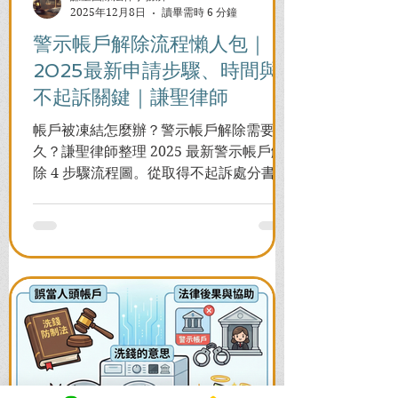
2025年12月8日
讀畢需時 6 分鐘
警示帳戶解除流程懶人包｜
2025最新申請步驟、時間與
不起訴關鍵｜謙聖律師
帳戶被凍結怎麼辦？警示帳戶解除需要多
久？謙聖律師整理 2025 最新警示帳戶解
除 4 步驟流程圖。從取得不起訴處分書到
前往警局申請，一次看懂如何解除凍結，
並解答衍生管制帳戶能否使用等常見問
題，助您快速恢復信用與生活。