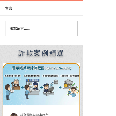
留言
撰寫留言......
帳戶被凍結怎麼辦？洗錢
詐欺律師陪同偵
案律師推薦！爭取不起
嗎？律師完整解
訴、無罪、緩刑SOP
錄與檢察官偵訊 
詐欺案例精選
謙聖國際法律事務所