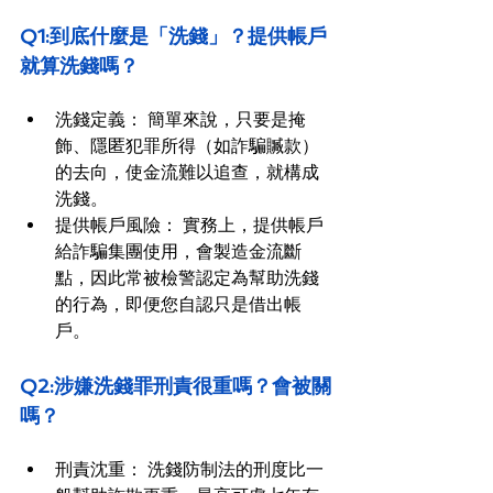
Q1:到底什麼是「洗錢」？提供帳戶
就算洗錢嗎？
洗錢定義： 簡單來說，只要是掩
飾、隱匿犯罪所得（如詐騙贓款）
的去向，使金流難以追查，就構成
洗錢。
提供帳戶風險： 實務上，提供帳戶
給詐騙集團使用，會製造金流斷
點，因此常被檢警認定為幫助洗錢
的行為，即便您自認只是借出帳
戶。
Q2:涉嫌洗錢罪刑責很重嗎？會被關
嗎？
刑責沈重： 洗錢防制法的刑度比一