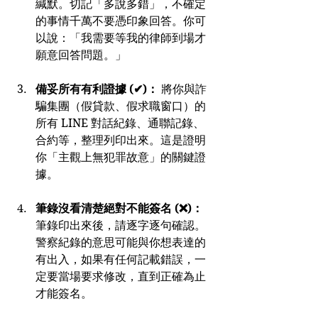
緘默。切記「多說多錯」，不確定
的事情千萬不要憑印象回答。你可
以說：「我需要等我的律師到場才
願意回答問題。」
備妥所有有利證據 (✔)：
 將你與詐
騙集團（假貸款、假求職窗口）的
所有 LINE 對話紀錄、通聯記錄、
合約等，整理列印出來。這是證明
你「主觀上無犯罪故意」的關鍵證
據。
筆錄沒看清楚絕對不能簽名 (❌)：
筆錄印出來後，請逐字逐句確認。
警察紀錄的意思可能與你想表達的
有出入，如果有任何記載錯誤，一
定要當場要求修改，直到正確為止
才能簽名。