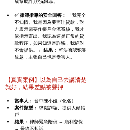
成幫助詐欺/洗錢罪。
✅ 律師指導的安全回答：
 「我完全
不知情。我是因為要辦理貸款，對
方表示需要作帳戶金流審核，我才
依指示寄出。我認為這是正常的貸
款程序，如果知道是詐騙，我絕對
不會提供。」 
結果：
 堅決否認犯罪
故意，主張自己也是受害人。
【真實案例】以為自己去講清楚
就好，結果差點被聲押
當事人：
 台中陳小姐（化名）
案件類型：
 求職詐騙、提供人頭帳
戶
結果：
 律師緊急陪偵 → 順利交保 
→ 最終不起訴