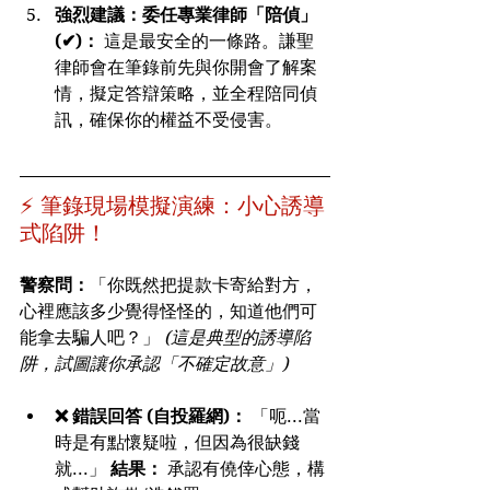
強烈建議：委任專業律師「陪偵」 
(✔)：
 這是最安全的一條路。謙聖
律師會在筆錄前先與你開會了解案
情，擬定答辯策略，並全程陪同偵
訊，確保你的權益不受侵害。
⚡ 筆錄現場模擬演練：小心誘導
式陷阱！
警察問：
「你既然把提款卡寄給對方，
心裡應該多少覺得怪怪的，知道他們可
能拿去騙人吧？」 
(這是典型的誘導陷
阱，試圖讓你承認「不確定故意」)
❌ 錯誤回答 (自投羅網)：
 「呃...當
時是有點懷疑啦，但因為很缺錢
就...」 
結果：
 承認有僥倖心態，構