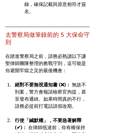
錄，確保記載與原意相符才簽
名。
去警察局做筆錄前的 5 大保命守
則
在踏進警察局之前，請務必熟讀以下謙
聖律師團隊整理的教戰守則，這可能是
你避開牢獄之災的最後機會：
絕對不要無視通知書 (❌)：
 無故不
到案，警方會報請檢察官拘提，甚
至發布通緝。如果時間真的不行，
請務必提前打電話請假改期。
行使「緘默權」，不要急著解釋 
(✔)：
 在律師抵達前，你有權保持