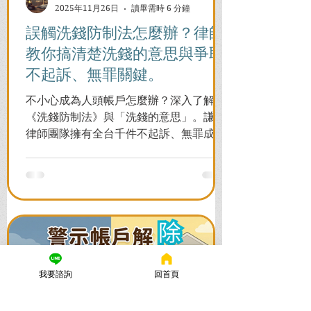
2025年11月26日
讀畢需時 6 分鐘
誤觸洗錢防制法怎麼辦？律師
教你搞清楚洗錢的意思與爭取
不起訴、無罪關鍵。
不小心成為人頭帳戶怎麼辦？深入了解
《洗錢防制法》與「洗錢的意思」。謙聖
律師團隊擁有全台千件不起訴、無罪成功
案例，教您面對警局約談與檢察官偵訊，
全力爭取不留案底的機會！
我要諮詢
回首頁