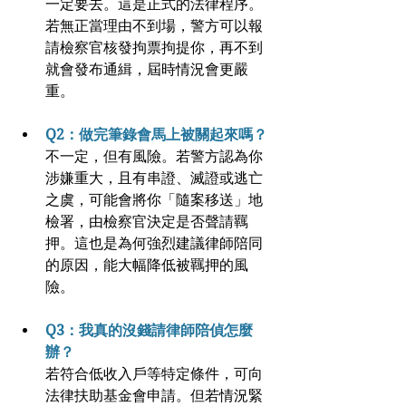
一定要去。這是正式的法律程序。
若無正當理由不到場，警方可以報
請檢察官核發拘票拘提你，再不到
就會發布通緝，屆時情況會更嚴
重。
Q2：做完筆錄會馬上被關起來嗎？
不一定，但有風險。若警方認為你
涉嫌重大，且有串證、滅證或逃亡
之虞，可能會將你「隨案移送」地
檢署，由檢察官決定是否聲請羈
押。這也是為何強烈建議律師陪同
的原因，能大幅降低被羈押的風
險。
Q3：我真的沒錢請律師陪偵怎麼
辦？
若符合低收入戶等特定條件，可向
法律扶助基金會申請。但若情況緊