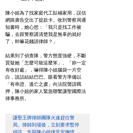
陳小姐為了找家庭代工貼補家用，誤信
網路廣告交出了提款卡。收到警察局通
知書時，她心想：「我只是找工作被
騙，去跟警察講清楚我是無辜的就好
了，幹嘛花錢請律師？」
結果到了偵查隊，警方態度強硬，不斷
質疑她「怎麼可能這麼笨」、「妳一定
有收好處」，嚇得陳小姐腦袋一片空
白，說話結結巴巴。眼看警方準備以
「有串證、逃亡之虞」向法院聲請羈
押，陳小姐的家人緊急聯繫謙聖國際法
律事務所。
謙聖王牌律師團隊火速趕往警
局。律師到場後，立刻要求暫停
偵訊，先與陳小姐律見安撫情