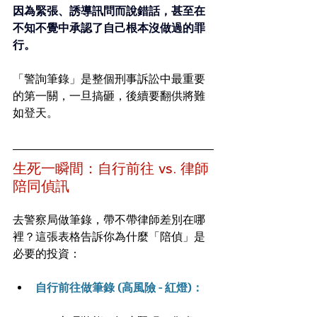
因為緊張、誘導訊問而說錯話，甚至在
不知不覺中承認了自己根本沒做過的罪
行。 
「警詢筆錄」是整個刑事訴訟中最重要
的第一關，一旦搞砸，後續要翻供將難
如登天。
生死一瞬間：自行前往 vs. 律師
陪同偵訊
去警察局做筆錄，帶不帶律師差別在哪
裡？這張表格告訴你為什麼「陪偵」是
必要的投資：
自行前往做筆錄 (高風險 - 紅燈)：