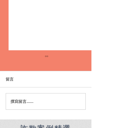
留言
撰寫留言......
新版洗錢防制法上路！無
【高雄地檢詐欺
故提供帳戶會怎樣？律師
情詐騙遭利用成
諮詢解析「告誡」與「刑
律師辯護獲不起
責」