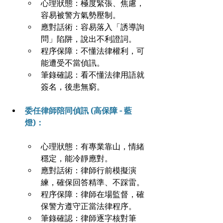
心理狀態：極度緊張、焦慮，
容易被警方氣勢壓制。
應對話術：容易落入「誘導詢
問」陷阱，說出不利證詞。
程序保障：不懂法律權利，可
能遭受不當偵訊。
筆錄確認：看不懂法律用語就
簽名，後患無窮。
委任律師陪同偵訊 (高保障 - 藍
燈)：
心理狀態：有專業靠山，情緒
穩定，能冷靜應對。
應對話術：律師行前模擬演
練，確保回答精準、不踩雷。
程序保障：律師在場監督，確
保警方遵守正當法律程序。
筆錄確認：律師逐字核對筆