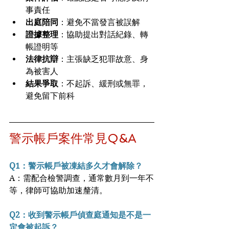
事責任
出庭陪同
：避免不當發言被誤解
證據整理
：協助提出對話紀錄、轉
帳證明等
法律抗辯
：主張缺乏犯罪故意、身
為被害人
結果爭取
：不起訴、緩刑或無罪，
避免留下前科
警示帳戶案件常見Q&A
Q1：警示帳戶被凍結多久才會解除？
A：需配合檢警調查，通常數月到一年不
等，律師可協助加速釐清。
Q2：收到警示帳戶偵查庭通知是不是一
定會被起訴？