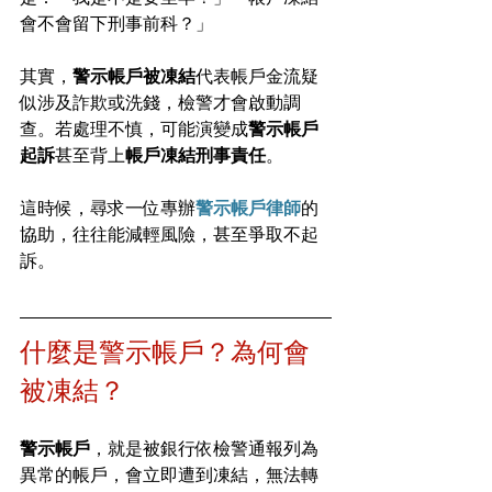
會不會留下刑事前科？」
其實，
警示帳戶被凍結
代表帳戶金流疑
似涉及詐欺或洗錢，檢警才會啟動調
查。若處理不慎，可能演變成
警示帳戶
起訴
甚至背上
帳戶凍結刑事責任
。
這時候，尋求一位專辦
警示帳戶律師
的
協助，往往能減輕風險，甚至爭取不起
訴。
什麼是警示帳戶？為何會
被凍結？
警示帳戶
，就是被銀行依檢警通報列為
異常的帳戶，會立即遭到凍結，無法轉