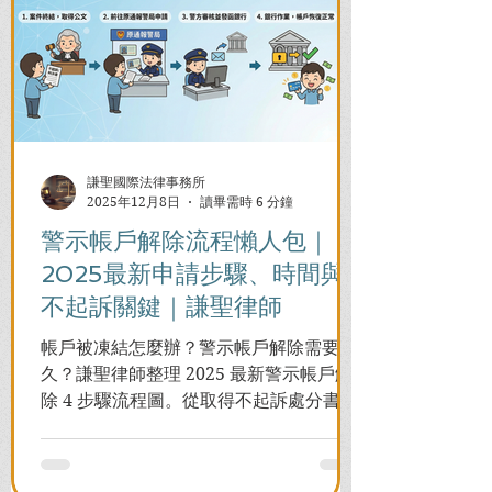
謙聖國際法律事務所
2025年12月8日
讀畢需時 6 分鐘
警示帳戶解除流程懶人包｜
2025最新申請步驟、時間與
不起訴關鍵｜謙聖律師
帳戶被凍結怎麼辦？警示帳戶解除需要多
久？謙聖律師整理 2025 最新警示帳戶解
除 4 步驟流程圖。從取得不起訴處分書到
前往警局申請，一次看懂如何解除凍結，
並解答衍生管制帳戶能否使用等常見問
題，助您快速恢復信用與生活。