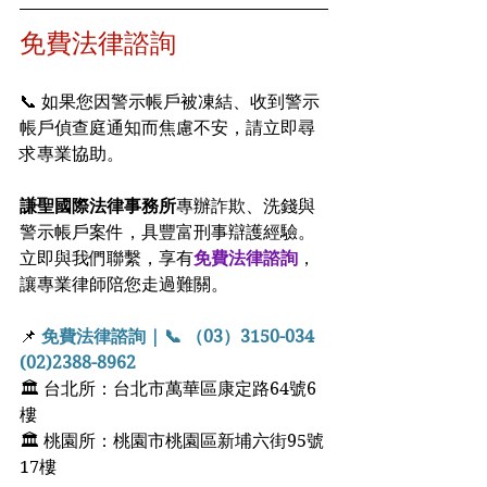
免費法律諮詢 
📞 如果您因警示帳戶被凍結、收到警示
帳戶偵查庭通知而焦慮不安，請立即尋
求專業協助。
謙聖國際法律事務所
專辦詐欺、洗錢與
警示帳戶案件，具豐富刑事辯護經驗。
立即與我們聯繫，享有
免費法律諮詢
，
讓專業律師陪您走過難關。
📌 
免費法律諮詢 | 📞 （03）3150-034  
(02)2388-8962
🏛 台北所：台北市萬華區康定路64號6
樓
🏛 桃園所：桃園市桃園區新埔六街95號
17樓