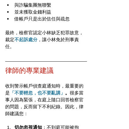
與詐騙集團無聯繫
並未獲取金錢利益
借帳戶只是出於信任與疏忽
最終，檢察官認定小林缺乏犯罪故意，
裁定
不起訴處分
，讓小林免於刑事責
任。
律師的專業建議
收到警示帳戶偵查庭通知時，最重要的
是
「不要輕忽，也不要亂講」
。
很多當
事人因為緊張，在庭上隨口回答檢察官
的問題，反而留下不利紀錄。因此，律
師建議您：
切勿忽視通知
：不到庭可能被拘