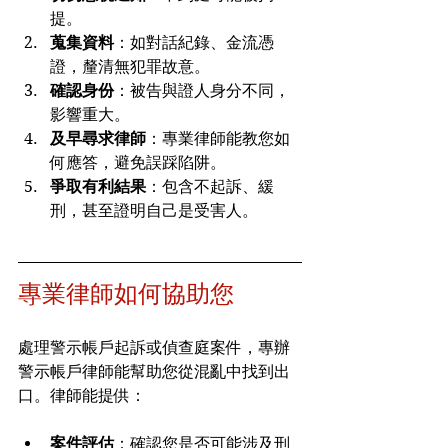
提。
蒐集資料
：如對話紀錄、金流憑
證，釐清無犯罪故意。
確認身份
：被告與證人身分不同，
影響重大。
及早尋求律師
：專業律師能教您如
何應答，避免誤踩陷阱。
爭取有利結果
：包含不起訴、緩
刑，甚至證明自己是受害人。
專業律師如何協助您
處理警示帳戶起訴或偵查庭案件，專辦
警示帳戶律師能幫助您從混亂中找到出
口。律師能提供：
案件評估
：確認您是否可能涉及刑