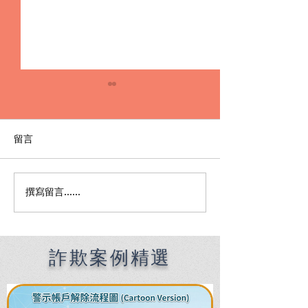
留言
撰寫留言......
借帳戶竟變共犯？專辦洗
被騙網銀帳密變
錢律師成功爭取不起訴，
示帳戶怎麼辦？
助青年脫離洗錢風暴!
師教你自保關鍵
詐欺案例精選