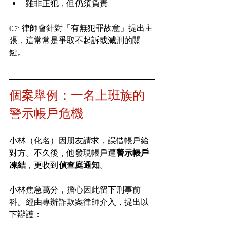
雖非正犯，但仍須負責
👉 律師會針對「有無犯罪故意」提出主
張，這常常是爭取不起訴或減刑的關
鍵。
個案舉例：一名上班族的
警示帳戶危機
小林（化名）因朋友請求，誤借帳戶給
對方。不久後，他發現帳戶遭
警示帳戶
凍結
，更收到
偵查庭通知
。
小林焦急萬分，擔心因此留下刑事前
科。經由專辦詐欺案律師介入，提出以
下辯護：