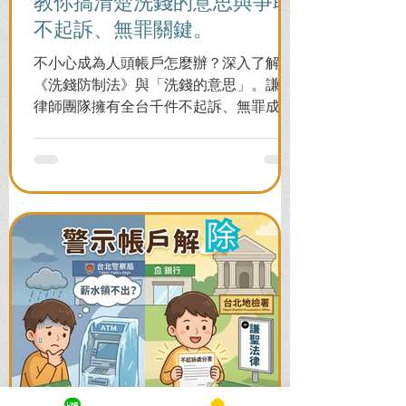
教你搞清楚洗錢的意思與爭取
不起訴、無罪關鍵。
不小心成為人頭帳戶怎麼辦？深入了解
《洗錢防制法》與「洗錢的意思」。謙聖
律師團隊擁有全台千件不起訴、無罪成功
案例，教您面對警局約談與檢察官偵訊，
全力爭取不留案底的機會！