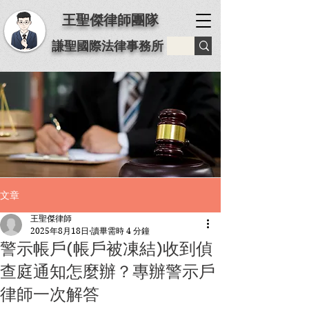
王聖傑律師團隊
謙聖國際法律事務所
文章
王聖傑律師
2025年8月18日
讀畢需時 4 分鐘
警示帳戶(帳戶被凍結)收到偵
查庭通知怎麼辦？專辦警示戶
律師一次解答