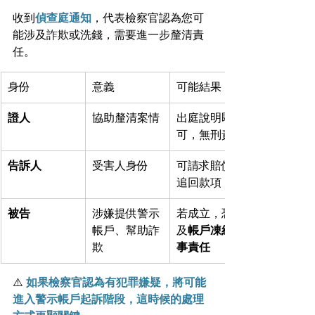
收到
偵查庭通知
，代表檢察官認為您可
能涉及詐欺或洗錢，需要進一步釐清責
任。
身份
意義
可能結果
證人
協助釐清案情
出庭說明即
可，無刑責
告訴人
受害人身份
可請求賠償、
追回款項
被告
涉嫌提供警示
若成立，恐涉
帳戶、幫助詐
及
帳戶凍結刑
欺
事責任
⚠️ 
如果檢察官認為有犯罪嫌疑，將可能
進入警示帳戶起訴階段，這時候的處理