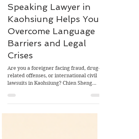
Foreigners in Taiwan:
How an English-
Speaking Lawyer in
Kaohsiung Helps You
Overcome Language
Barriers and Legal
Crises
Are you a foreigner facing fraud, drug-
related offenses, or international civil
lawsuits in Kaohsiung? Chien Sheng
International Law Firm boasts
extensive criminal defense experience
and provides all-English legal services.
Our team of senior lawyers will defend