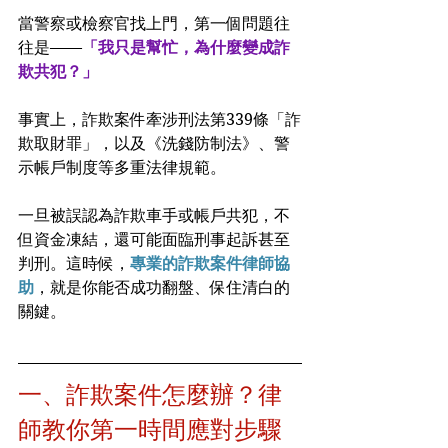
當警察或檢察官找上門，第一個問題往
往是——
「我只是幫忙，為什麼變成詐
欺共犯？」
事實上，詐欺案件牽涉刑法第339條「詐
欺取財罪」，以及《洗錢防制法》、警
示帳戶制度等多重法律規範。
一旦被誤認為詐欺車手或帳戶共犯，不
但資金凍結，還可能面臨刑事起訴甚至
判刑。這時候，
專業的詐欺案件律師協
助
，就是你能否成功翻盤、保住清白的
關鍵。
一、詐欺案件怎麼辦？律
師教你第一時間應對步驟