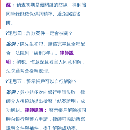
醒
：
 偵查初期是最關鍵的防線，律師陪
同筆錄能確保供詞精準、避免誤蹈陷
阱。
❓迷思四：詐欺案件一定會被關？
案例：
陳先生初犯、賠償完畢且全程配
合，法院判「緩刑3年」。
律師說
明
：
 初犯、悔意深且被害人同意和解，
法院通常會從輕處理。
❓迷思五：警示帳戶可以自行解除？
案例：
吳小姐多次向銀行申請失敗，律
師介入後協助提出檢警「結案證明」成
功解封。
律師建議：
 警示帳戶解除須同
時向銀行與警方申請，律師可協助撰寫
說明文件與補件，提升解除成功率。