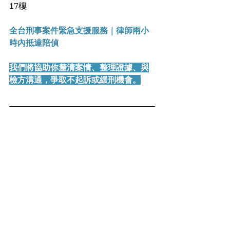
17樓
全台刑事案件緊急支援服務｜律師兩小
時內抵達陪偵
我們將協助你釐清案情、整理證據、與
檢方溝通，爭取不起訴或緩刑機會。