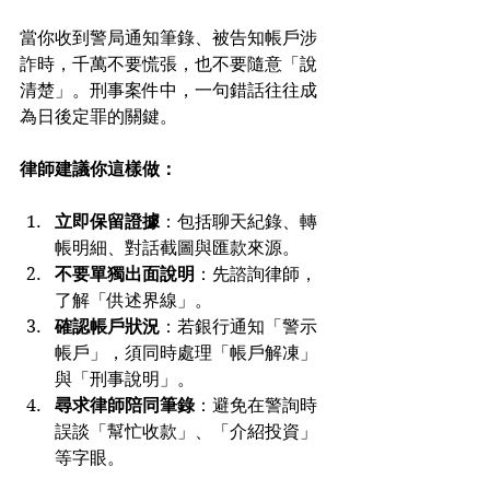
當你收到警局通知筆錄、被告知帳戶涉
詐時，千萬不要慌張，也不要隨意「說
清楚」。刑事案件中，一句錯話往往成
為日後定罪的關鍵。
律師建議你這樣做：
立即保留證據
：包括聊天紀錄、轉
帳明細、對話截圖與匯款來源。
不要單獨出面說明
：先諮詢律師，
了解「供述界線」。
確認帳戶狀況
：若銀行通知「警示
帳戶」，須同時處理「帳戶解凍」
與「刑事說明」。
尋求律師陪同筆錄
：避免在警詢時
誤談「幫忙收款」、「介紹投資」
等字眼。