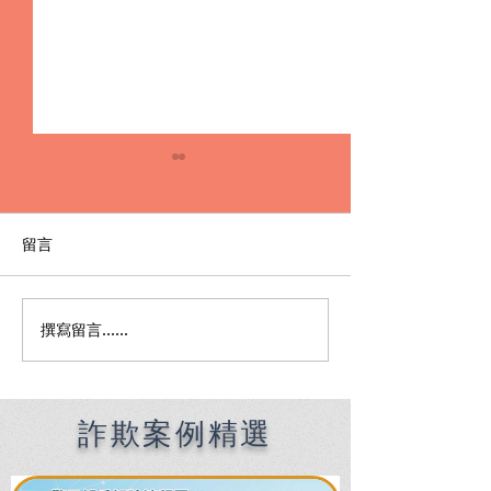
留言
撰寫留言......
詐欺洗錢不起訴：被誤當
【專辦詐欺案律
車手，也能重獲清白的辯
車手案件如何成
護關鍵
刑？真實案例完
詐欺案例精選