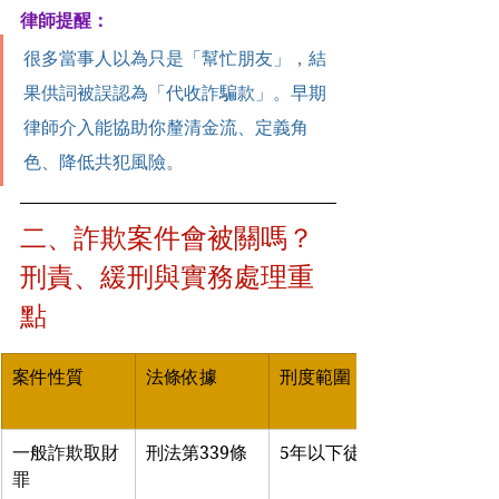
律師提醒：
很多當事人以為只是「幫忙朋友」，結
果供詞被誤認為「代收詐騙款」。早期
律師介入能協助你釐清金流、定義角
色、降低共犯風險。
二、詐欺案件會被關嗎？
刑責、緩刑與實務處理重
點
案件性質
法條依據
刑度範圍
一般詐欺取財
刑法第339條
5年以下徒刑
罪