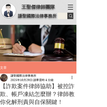
王聖傑律師團隊
謙聖國際法律事務所
文章
謙聖國際法律事務所
2025年10月29日
讀畢需時 4 分鐘
【詐欺案件律師協助】被控詐
欺、帳戶凍結怎麼辦？律師教
你化解刑責與自保關鍵！