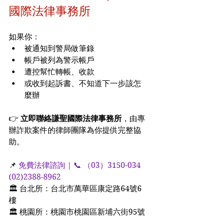
國際法律事務所
如果你：
被通知到警局做筆錄
帳戶被列為警示帳戶
遭控幫忙轉帳、收款
或收到起訴書、不知道下一步該怎
麼辦
👉 
立即聯絡謙聖國際法律事務所
，由專
辦詐欺案件的律師團隊為你提供完整協
助。
📌 
免費法律諮詢 | 📞 （03）3150-034  
(02)2388-8962
🏛 台北所：台北市萬華區康定路64號6
樓
🏛 桃園所：桃園市桃園區新埔六街95號