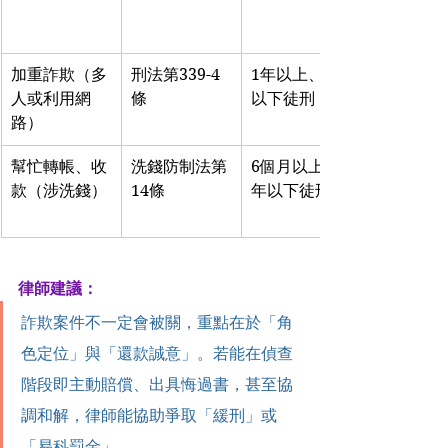
加重詐欺（多
刑法第339-4
1年以上、7年
人或利用網
條
以下徒刑
路）
幫忙轉帳、收
洗錢防制法第
6個月以上、5
款（涉洗錢）
14條
年以下徒刑
律師建議：
詐欺案件不一定會被關，重點在於「角
色定位」與「還款誠意」。若能在偵查
階段即主動賠償、出具悔過書，甚至協
調和解，律師能協助爭取「緩刑」或
「易科罰金」。