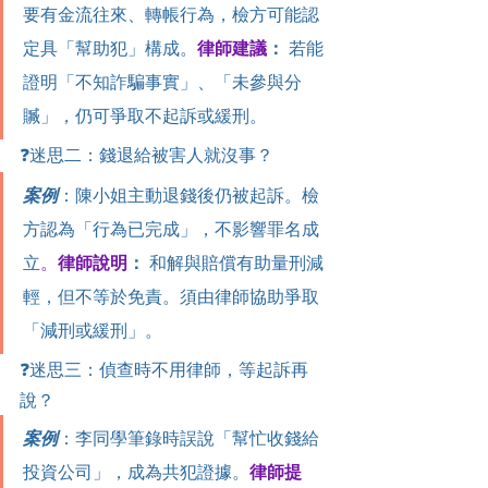
要有金流往來、轉帳行為，檢方可能認
定具「幫助犯」構成。
律師建議
：
 若能
證明「不知詐騙事實」、「未參與分
贓」，仍可爭取不起訴或緩刑。
❓迷思二：錢退給被害人就沒事？
案例
：陳小姐主動退錢後仍被起訴。檢
方認為「行為已完成」，不影響罪名成
立
。
律師說明
：
 和解與賠償有助量刑減
輕，但不等於免責。須由律師協助爭取
「減刑或緩刑」。
❓迷思三：偵查時不用律師，等起訴再
說？
案例
：李同學筆錄時誤說「幫忙收錢給
投資公司」，成為共犯證據。
律師提