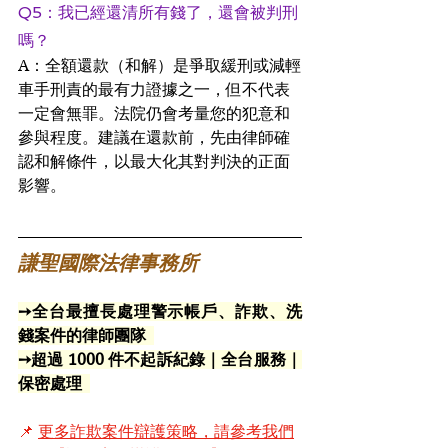
Q5：我已經還清所有錢了，還會被判刑
嗎？ 
A：全額還款（和解）是爭取緩刑或減輕
車手刑責的最有力證據之一，但不代表
一定會無罪。法院仍會考量您的犯意和
參與程度。建議在還款前，先由律師確
認和解條件，以最大化其對判決的正面
影響。
謙聖國際法律事務所
➙全台最擅長處理警示帳戶、詐欺、洗
錢案件的律師團隊  
➙超過 1000 件不起訴紀錄｜全台服務｜
保密處理  
📌 
更多詐欺案件辯護策略，請參考我們