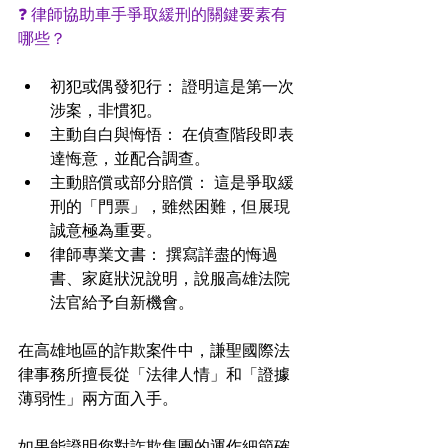
❓ 律師協助車手爭取緩刑的關鍵要素有
哪些？
初犯或偶發犯行： 證明這是第一次
涉案，非慣犯。
主動自白與悔悟： 在偵查階段即表
達悔意，並配合調查。
主動賠償或部分賠償： 這是爭取緩
刑的「門票」，雖然困難，但展現
誠意極為重要。
律師專業文書： 撰寫詳盡的悔過
書、家庭狀況說明，說服高雄法院
法官給予自新機會。
在高雄地區的詐欺案件中，謙聖國際法
律事務所擅長從「法律人情」和「證據
薄弱性」兩方面入手。
如果能證明您對詐欺集團的運作細節確