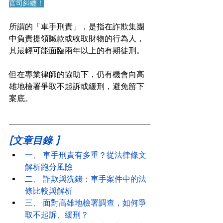
官司糾纏！
所謂的「車手刑責」，是指在詐欺集團
中負責提領贓款或收取財物的行為人，
其最輕可能面臨兩年以上的有期徒刑。
但在專業律師的協助下，仍有機會向高
雄地檢署爭取不起訴或緩刑，避免留下
案底。
[文章目錄 ]
一、 車手刑責有多重？從法律條文
解析跑分風險
二、 
詐欺與洗錢：車手案件中的法
條比較與解析
三、
 面對高雄地檢署調查，如何爭
取不起訴、緩刑？