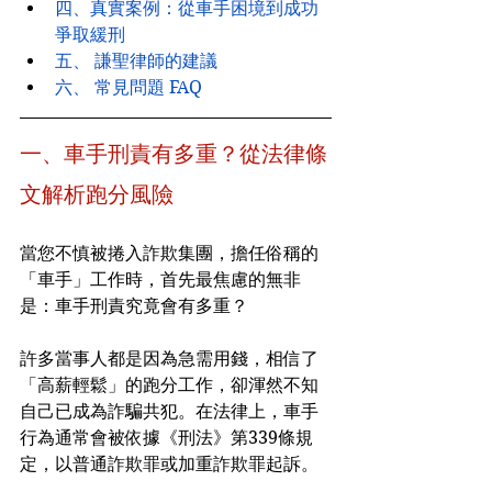
四、
真實案例：從車手困境到成功
爭取緩刑
五、 
謙聖律師的建議
六、 
常見問題 FAQ
一、車手刑責有多重？從法律條
文解析跑分風險
當您不慎被捲入詐欺集團，擔任俗稱的
「車手」工作時，首先最焦慮的無非
是：車手刑責究竟會有多重？
許多當事人都是因為急需用錢，相信了
「高薪輕鬆」的跑分工作，卻渾然不知
自己已成為詐騙共犯。在法律上，車手
行為通常會被依據《刑法》第339條規
定，以普通詐欺罪或加重詐欺罪起訴。