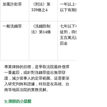
加重詐欺罪
《刑法》第
一年以上七年
339條之4
以下有期徒刑
一般洗錢罪
《洗錢防制
七年以下有期
法》第14條
徒刑，得併科
五百萬元以下
罰金
專業律師的目標，是爭取法院最終僅擇
一重處罰，或針對洗錢罪提出無罪辯
護，減少當事人的定罪範圍。這需要深
入研究判例和證據，特別是在高雄、台
南等地區法院的實務見解。
✨ 律師的小提醒