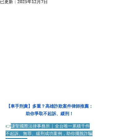
已更新：
2025年12月7日
【車手刑責】多重？高雄詐欺案件律師推薦：
助你爭取不起訴、緩刑！
👉
謙聖國際法律事務所 | 全台唯一累積千件
不起訴、無罪、緩刑成功案例，助你擺脫詐騙