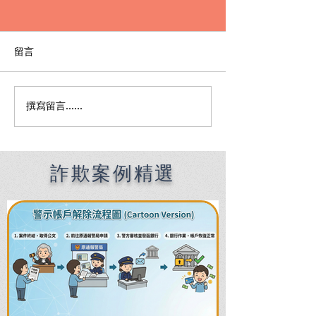
留言
撰寫留言......
詐欺律師帶你看：交出金
詐欺洗錢不起訴
融卡也能爭取「詐欺不起
車手，也能重獲
訴」的關鍵！
護關鍵
詐欺案例精選