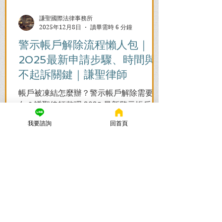
謙聖國際法律事務所
2025年12月8日
讀畢需時 6 分鐘
警示帳戶解除流程懶人包｜
2025最新申請步驟、時間與
不起訴關鍵｜謙聖律師
帳戶被凍結怎麼辦？警示帳戶解除需要多
久？謙聖律師整理 2025 最新警示帳戶解
除 4 步驟流程圖。從取得不起訴處分書到
我要諮詢
回首頁
前往警局申請，一次看懂如何解除凍結，
並解答衍生管制帳戶能否使用等常見問
題，助您快速恢復信用與生活。