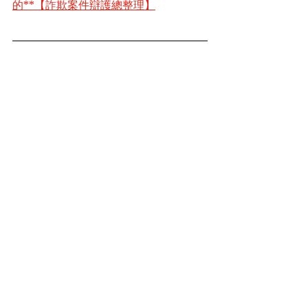
的**【詐欺案件辯護總整理】