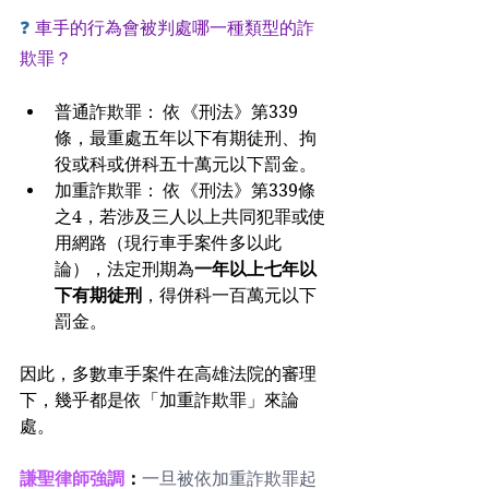
❓ 
車手的行為會被判處哪一種類型的詐
欺罪？
普通詐欺罪： 依《刑法》第339
條，最重處五年以下有期徒刑、拘
役或科或併科五十萬元以下罰金。
加重詐欺罪： 依《刑法》第339條
之4，若涉及三人以上共同犯罪或使
用網路（現行車手案件多以此
論），法定刑期為
一年以上七年以
下有期徒刑
，得併科一百萬元以下
罰金。
因此，多數車手案件在高雄法院的審理
下，幾乎都是依「加重詐欺罪」來論
處。
謙聖律師強調
：
一旦被依加重詐欺罪起