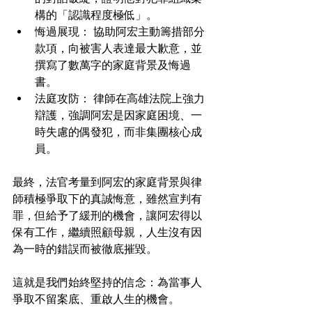
構的「認識程度極低」。
悔過展現： 協助阿宏主動籌措部分
款項，向被害人表達最大歉意，並
撰寫了數萬字的家庭背景及悔過
書。
法庭攻防： 律師在高雄法院上強力
辯護，強調阿宏是因家庭困境、一
時失慮的偶發犯，而非集團核心成
員。
最終，法官考量到阿宏的家庭背景與律
師積極爭取下的真誠悔意，雖然宣判有
罪，但給予了緩刑的機會，讓阿宏得以
保有工作，繼續照顧母親，人生沒有因
為一時的錯誤而被徹底摧毀。
這就是我們始終堅持的信念：為當事人
爭取不留案底、重啟人生的機會。