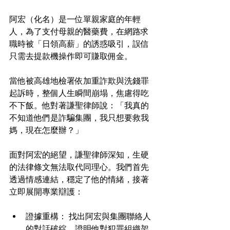
阿宏（化名）是一位單親家庭的年輕
人，為了支付母親的醫藥費，在網路求
職時被「日領高薪」的誘惑吸引，誤信
只需去提款機操作即可賺取佣金。
當他被高雄地檢署依加重詐欺與洗錢罪
起訴時，整個人生瞬間崩塌，焦慮得吃
不下飯。他對著謙聖律師說：「我真的
不知道他們是詐騙集團，我只想要救我
媽，現在怎麼辦？」
面對阿宏的絕望，謙聖律師深知，生硬
的法律條文無法取代同理心。我們首先
透過情感連結，穩定了他的情緒，接著
立即展開專業辯護：
證據重構： 找出阿宏與集團聯絡人
的對話破綻，證明他對犯罪組織架