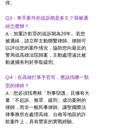
徑。
Q3：車手案件的追訴期是多久？我被通
緝怎麼辦？ 
A：加重詐欺罪的追訴期為20年。若您
被通緝，請立即主動聯繫律師。律師可
以評估您的案件情況，協助您向最近的
警局或高雄法院歸案，主動處理遠比被
動逮捕有利於爭取緩刑。
Q4：在高雄打車手官司，應該找哪一類
型的律師？ 
A：您必須找專精「刑事辯護」且擁有大
量「不起訴、無罪、緩刑」成功案例的
律師，而非一般民事律師。謙聖國際法
律事務所在處理高雄、台南等地區的詐
欺案件上，具有豐富的實戰經驗。