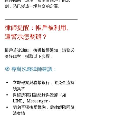
律師協助，這場「友情借帳戶」的悲
劇，恐已變成一場無辜的定罪。
律師提醒：帳戶被利用、
遭警示怎麼辦？
帳戶若被凍結、接獲檢警通知，請務必
冷靜應對，採取以下步驟：
🧭 專辦洗錢律師建議：
立即報案與聯繫銀行，避免金流持
續異常
保留所有對話紀錄與證據（如
LINE、Messenger）
切勿單獨接受警詢，需律師陪同釐
清案情