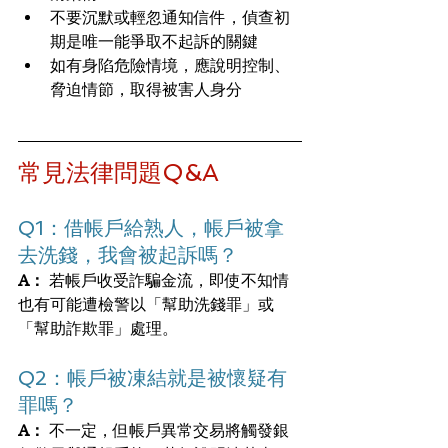
不要沉默或輕忽通知信件，偵查初
期是唯一能爭取不起訴的關鍵
如有身陷危險情境，應說明控制、
脅迫情節，取得被害人身分
常見法律問題Q&A
Q1：借帳戶給熟人，帳戶被拿
去洗錢，我會被起訴嗎？
A：
 若帳戶收受詐騙金流，即使不知情
也有可能遭檢警以「幫助洗錢罪」或
「幫助詐欺罪」處理。
Q2：帳戶被凍結就是被懷疑有
罪嗎？
A：
 不一定，但帳戶異常交易將觸發銀