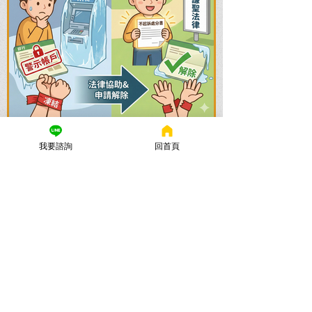
謙聖國際法律事務所
我要諮詢
回首頁
2025年11月24日
讀畢需時 5 分鐘
警示帳戶解除全攻略：帳戶被
凍結怎麼辦？流程與時間一次
看懂
帳戶被列為警示帳戶、資產遭凍結該怎麼
辦？警示帳戶解除的關鍵在於刑事案件的
結果！謙聖國際法律事務所提供台北地檢
署/法院實務解析，教你如何面對洗錢防制