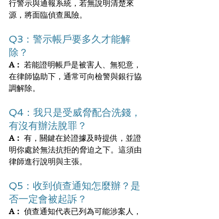
行警示與通報系統，若無說明清楚來
源，將面臨偵查風險。
Q3：警示帳戶要多久才能解
除？
A：
 若能證明帳戶是被害人、無犯意，
在律師協助下，通常可向檢警與銀行協
調解除。
Q4：我只是受威脅配合洗錢，
有沒有辦法脫罪？
A：
 有，關鍵在於證據及時提供，並證
明你處於無法抗拒的脅迫之下。這須由
律師進行說明與主張。
Q5：收到偵查通知怎麼辦？是
否一定會被起訴？
A：
 偵查通知代表已列為可能涉案人，