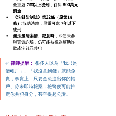
最重處 
7年以上徒刑
，併科 
500萬元
罰金
《洗錢防制法》第22條（原第14
條）:
協助洗錢，最重可處 
7年以下
徒刑
無法釐清案情、犯意時
，即使未參
與實質詐騙，仍可能被視為幫助詐
欺或洗錢罪共犯
✅ 
律師提醒：
 很多人以為「我只是
借帳戶」、「我沒拿到錢」就能免
責，事實上，只要金流進出你的帳
戶、你未即時報案，檢警便可能推
定你共犯身分，甚至提起公訴。