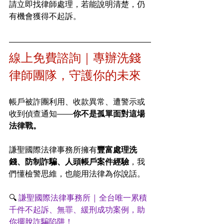
請立即找律師處理，若能說明清楚，仍
有機會獲得不起訴。
線上免費諮詢｜專辦洗錢
律師團隊，守護你的未來
帳戶被詐團利用、收款異常、遭警示或
收到偵查通知——
你不是孤單面對這場
法律戰。
謙聖國際法律事務所擁有
豐富處理洗
錢、防制詐騙、人頭帳戶案件經驗
，我
們懂檢警思維，也能用法律為你說話。
🔍
 謙聖國際法律事務所 | 全台唯一累積
千件不起訴、無罪、緩刑成功案例，助
你擺脫詐騙陷阱！