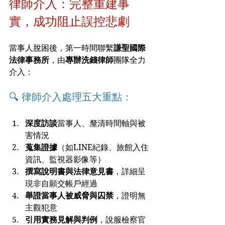
律師介入：完整重建事
實，成功阻止誤控悲劇
當事人脫困後，第一時間聯繫
謙聖國際
法律事務所
，由
專辦洗錢律師
團隊全力
介入：
🔍
 律師介入處理五大重點：
深度訪談
當事人、釐清時間軸與被
害情況
蒐集證據
（如LINE紀錄、旅館入住
資訊、監視器影像等）
撰寫說明書與法律意見書
，詳細呈
現非自願交帳戶經過
舉證當事人被威脅與囚禁
，證明無
主觀犯意
引用實務見解與判例
，說服檢察官