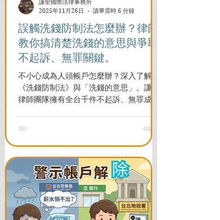
謙聖國際法律事務所
2025年11月26日
讀畢需時 6 分鐘
誤觸洗錢防制法怎麼辦？律師
教你搞清楚洗錢的意思與爭取
不起訴、無罪關鍵。
不小心成為人頭帳戶怎麼辦？深入了解
《洗錢防制法》與「洗錢的意思」。謙聖
律師團隊擁有全台千件不起訴、無罪成功
案例，教您面對警局約談與檢察官偵訊，
全力爭取不留案底的機會！