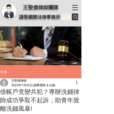
王聖傑律師團隊
謙聖國際法律事務所
文章
王聖傑律師
2025年7月31日
讀畢需時 4 分鐘
借帳戶竟變共犯？專辦洗錢律
師成功爭取不起訴，助青年脫
離洗錢風暴!