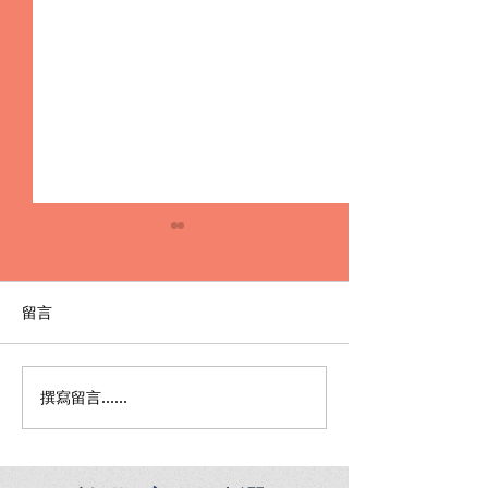
留言
撰寫留言......
人頭帳戶被告洗錢怎麼
洗錢詐欺罪不起
辦？洗錢防治法刑責與律
例｜虛擬貨幣幣
師建議一次看懂！
捲三角詐騙，律
身！