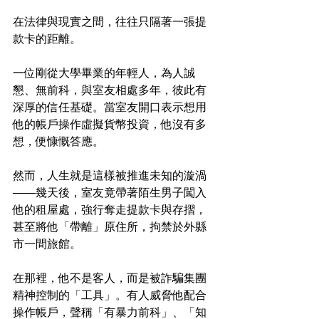
在法律與現實之間，往往只隔著一張提
款卡的距離。
一位剛從大學畢業的年輕人，為人誠
懇、無前科，與室友相處多年，彼此有
深厚的信任基礎。當室友開口表示想用
他的帳戶操作虛擬貨幣投資，他沒有多
想，便慷慨答應。
然而，人生就是這樣被推進未知的漩渦
——幾天後，室友竟帶著陌生男子闖入
他的租屋處，強行奪走提款卡與存摺，
甚至將他「帶離」原住所，拘禁於外縣
市一間旅館。
在那裡，他不是客人，而是被詐騙集團
精神控制的「工具」。有人威脅他配合
操作帳戶，聲稱「有暴力前科」、「知